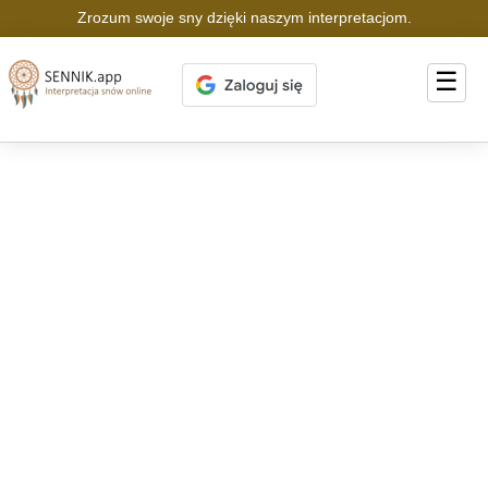
Zrozum swoje sny dzięki naszym interpretacjom.
☰