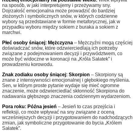
na sposób, w jaki interpretujemy i przeżywamy sny.
Dojrzałość emocjonalna może prowadzić do bardziej
złożonych i symbolicznych snów, w których codzienne
wybory są przedstawiane w formie metaforycznej, jak w
przypadku wyboru między sokiem z buraka a sokiem z
marchwi.
Płeć osoby śniącej: Mężczyzna
– Mężczyźni mogą częściej
doświadczać snów, które odzwierciedlają ich potrzeby
związane z podejmowaniem decyzji i przywództwem, co
może być widoczne w koronacji na „Króla Sałatek” i
prowadzeniu korowodu.
Znak zodiaku osoby śniącej: Skorpion
– Skorpiony są
znane z intensywności emocjonalnej i głębokiego myślenia.
Sen, w którym proste pytanie wydaje się mieć ogromne
znaczenie, może odzwierciedlać skłonność Skorpiona do
nadawania głębszego znaczenia codziennym wydarzeniom.
Pora roku: Późna jesień
– Jesień to czas przejścia i
refleksji, co może wpływać na sny związane z oceną
wcześniejszych decyzji i przygotowaniem do nadchodzących
zmian, jak symboliczne przygotowanie do bycia „Królem
Sałatek”.