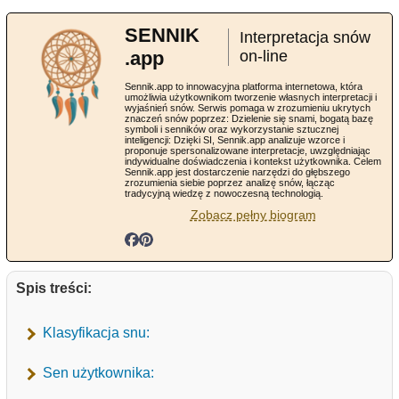
SENNIK
Interpretacja snów
.app
on-line
Sennik.app to innowacyjna platforma internetowa, która
umożliwia użytkownikom tworzenie własnych interpretacji i
wyjaśnień snów. Serwis pomaga w zrozumieniu ukrytych
znaczeń snów poprzez: Dzielenie się snami, bogatą bazę
symboli i senników oraz wykorzystanie sztucznej
inteligencji: Dzięki SI, Sennik.app analizuje wzorce i
proponuje spersonalizowane interpretacje, uwzględniając
indywidualne doświadczenia i kontekst użytkownika. Celem
Sennik.app jest dostarczenie narzędzi do głębszego
zrozumienia siebie poprzez analizę snów, łącząc
tradycyjną wiedzę z nowoczesną technologią.
Zobacz pełny biogram
Spis treści:
Klasyfikacja snu:
Sen użytkownika: