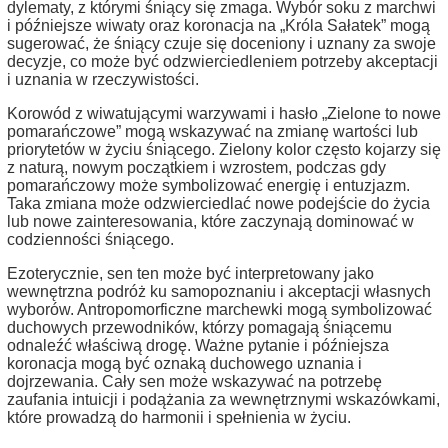
dylematy, z którymi śniący się zmaga. Wybór soku z marchwi
i późniejsze wiwaty oraz koronacja na „Króla Sałatek” mogą
sugerować, że śniący czuje się doceniony i uznany za swoje
decyzje, co może być odzwierciedleniem potrzeby akceptacji
i uznania w rzeczywistości.
Korowód z wiwatującymi warzywami i hasło „Zielone to nowe
pomarańczowe” mogą wskazywać na zmianę wartości lub
priorytetów w życiu śniącego. Zielony kolor często kojarzy się
z naturą, nowym początkiem i wzrostem, podczas gdy
pomarańczowy może symbolizować energię i entuzjazm.
Taka zmiana może odzwierciedlać nowe podejście do życia
lub nowe zainteresowania, które zaczynają dominować w
codzienności śniącego.
Ezoterycznie, sen ten może być interpretowany jako
wewnętrzna podróż ku samopoznaniu i akceptacji własnych
wyborów. Antropomorficzne marchewki mogą symbolizować
duchowych przewodników, którzy pomagają śniącemu
odnaleźć właściwą drogę. Ważne pytanie i późniejsza
koronacja mogą być oznaką duchowego uznania i
dojrzewania. Cały sen może wskazywać na potrzebę
zaufania intuicji i podążania za wewnętrznymi wskazówkami,
które prowadzą do harmonii i spełnienia w życiu.