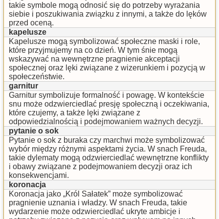
takie symbole mogą odnosić się do potrzeby wyrażania
siebie i poszukiwania związku z innymi, a także do lęków
przed oceną.
kapelusze
Kapelusze mogą symbolizować społeczne maski i role,
które przyjmujemy na co dzień. W tym śnie mogą
wskazywać na wewnętrzne pragnienie akceptacji
społecznej oraz lęki związane z wizerunkiem i pozycją w
społeczeństwie.
garnitur
Garnitur symbolizuje formalność i powagę. W kontekście
snu może odzwierciedlać presję społeczną i oczekiwania,
które czujemy, a także lęki związane z
odpowiedzialnością i podejmowaniem ważnych decyzji.
pytanie o sok
Pytanie o sok z buraka czy marchwi może symbolizować
wybór między różnymi aspektami życia. W snach Freuda,
takie dylematy mogą odzwierciedlać wewnętrzne konflikty
i obawy związane z podejmowaniem decyzji oraz ich
konsekwencjami.
koronacja
Koronacja jako „Król Sałatek” może symbolizować
pragnienie uznania i władzy. W snach Freuda, takie
wydarzenie może odzwierciedlać ukryte ambicje i