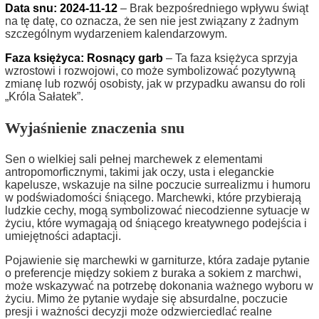
Data snu: 2024-11-12
– Brak bezpośredniego wpływu świąt
na tę datę, co oznacza, że sen nie jest związany z żadnym
szczególnym wydarzeniem kalendarzowym.
Faza księżyca: Rosnący garb
– Ta faza księżyca sprzyja
wzrostowi i rozwojowi, co może symbolizować pozytywną
zmianę lub rozwój osobisty, jak w przypadku awansu do roli
„Króla Sałatek”.
Wyjaśnienie znaczenia snu
Sen o wielkiej sali pełnej marchewek z elementami
antropomorficznymi, takimi jak oczy, usta i eleganckie
kapelusze, wskazuje na silne poczucie surrealizmu i humoru
w podświadomości śniącego. Marchewki, które przybierają
ludzkie cechy, mogą symbolizować niecodzienne sytuacje w
życiu, które wymagają od śniącego kreatywnego podejścia i
umiejętności adaptacji.
Pojawienie się marchewki w garniturze, która zadaje pytanie
o preferencje między sokiem z buraka a sokiem z marchwi,
może wskazywać na potrzebę dokonania ważnego wyboru w
życiu. Mimo że pytanie wydaje się absurdalne, poczucie
presji i ważności decyzji może odzwierciedlać realne