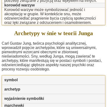
potrzeby związane z pozycją oraz wpływem na innych.
korowód warzyw
Korowód warzyw może symbolizować jedność i
akceptację w grupie. W kontekście snu, może
odzwierciedlać pragnienie bycia częścią społeczności
oraz lęki związane z odrzuceniem i osamotnieniem.
Archetypy w śnie w teorii Junga
Carl Gustav Jung, twórca psychologii analitycznej,
wprowadził pojęcie archetypów, które są uniwersalnymi,
pierwotnymi wzorcami obecnymi w zbiorowej
nieświadomości. Sny, według Junga, mogą zawierać te
archetypy, które manifestują się w postaci symboli i postaci,
odzwierciedlając głębsze aspekty naszej psychiki oraz
procesy rozwoju osobistego.
symbol
archetyp
wyjaśnienie symboliki
marchewki