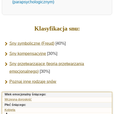
(parapsychologicznym)
Klasyfikacja snu:
Sny symboliczne (Freud)
[40%]
Sny kompensacyjne
[30%]
Sny przetwarzające (teoria przetwarzania
emocjonalnego)
[30%]
Poznaj inne rodzaje snów
Wiek emocjonalny śniącego:
Wczesna dorosłość
Płeć śniącego:
Kobieta