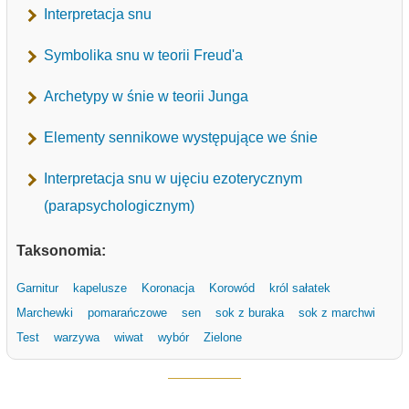
Interpretacja snu
Symbolika snu w teorii Freud'a
Archetypy w śnie w teorii Junga
Elementy sennikowe występujące we śnie
Interpretacja snu w ujęciu ezoterycznym
(parapsychologicznym)
Taksonomia:
Garnitur
kapelusze
Koronacja
Korowód
król sałatek
Marchewki
pomarańczowe
sen
sok z buraka
sok z marchwi
Test
warzywa
wiwat
wybór
Zielone