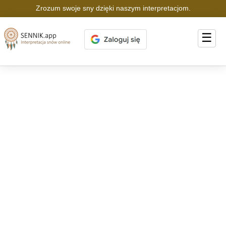
Zrozum swoje sny dzięki naszym interpretacjom.
☰