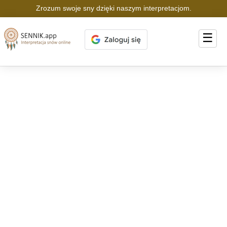
Zrozum swoje sny dzięki naszym interpretacjom.
☰