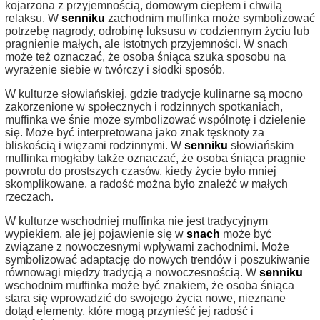
kojarzona z przyjemnością, domowym ciepłem i chwilą
relaksu. W
senniku
zachodnim muffinka może symbolizować
potrzebę nagrody, odrobinę luksusu w codziennym życiu lub
pragnienie małych, ale istotnych przyjemności. W snach
może też oznaczać, że osoba śniąca szuka sposobu na
wyrażenie siebie w twórczy i słodki sposób.
W kulturze słowiańskiej, gdzie tradycje kulinarne są mocno
zakorzenione w społecznych i rodzinnych spotkaniach,
muffinka we śnie może symbolizować wspólnotę i dzielenie
się. Może być interpretowana jako znak tęsknoty za
bliskością i więzami rodzinnymi. W
senniku
słowiańskim
muffinka mogłaby także oznaczać, że osoba śniąca pragnie
powrotu do prostszych czasów, kiedy życie było mniej
skomplikowane, a radość można było znaleźć w małych
rzeczach.
W kulturze wschodniej muffinka nie jest tradycyjnym
wypiekiem, ale jej pojawienie się w
snach
może być
związane z nowoczesnymi wpływami zachodnimi. Może
symbolizować adaptację do nowych trendów i poszukiwanie
równowagi między tradycją a nowoczesnością. W
senniku
wschodnim muffinka może być znakiem, że osoba śniąca
stara się wprowadzić do swojego życia nowe, nieznane
dotąd elementy, które mogą przynieść jej radość i