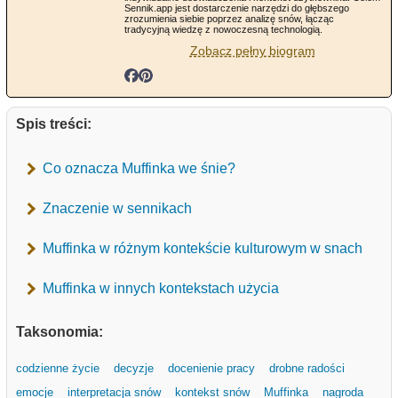
Sennik.app jest dostarczenie narzędzi do głębszego
zrozumienia siebie poprzez analizę snów, łącząc
tradycyjną wiedzę z nowoczesną technologią.
Zobacz pełny biogram
Spis treści:
Co oznacza Muffinka we śnie?
Znaczenie w sennikach
Muffinka w różnym kontekście kulturowym w snach
Muffinka w innych kontekstach użycia
Taksonomia:
codzienne życie
decyzje
docenienie pracy
drobne radości
emocje
interpretacja snów
kontekst snów
Muffinka
nagroda