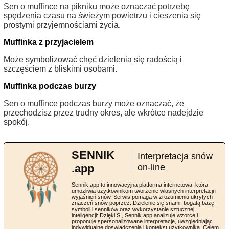
Sen o muffince na pikniku może oznaczać potrzebę
spędzenia czasu na świeżym powietrzu i cieszenia się
prostymi przyjemnościami życia.
Muffinka z przyjacielem
Może symbolizować chęć dzielenia się radością i
szczęściem z bliskimi osobami.
Muffinka podczas burzy
Sen o muffince podczas burzy może oznaczać, że
przechodzisz przez trudny okres, ale wkrótce nadejdzie
spokój.
SENNIK
Interpretacja snów
.app
on-line
Sennik.app to innowacyjna platforma internetowa, która
umożliwia użytkownikom tworzenie własnych interpretacji i
wyjaśnień snów. Serwis pomaga w zrozumieniu ukrytych
znaczeń snów poprzez: Dzielenie się snami, bogatą bazę
symboli i senników oraz wykorzystanie sztucznej
inteligencji: Dzięki SI, Sennik.app analizuje wzorce i
proponuje spersonalizowane interpretacje, uwzględniając
indywidualne doświadczenia i kontekst użytkownika. Celem