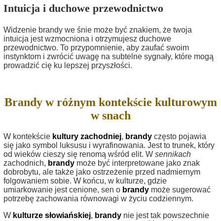
Intuicja i duchowe przewodnictwo
Widzenie brandy we śnie może być znakiem, że twoja
intuicja jest wzmocniona i otrzymujesz duchowe
przewodnictwo. To przypomnienie, aby zaufać swoim
instynktom i zwrócić uwagę na subtelne sygnały, które mogą
prowadzić cię ku lepszej przyszłości.
Brandy w różnym kontekście kulturowym
w snach
W kontekście
kultury zachodniej
,
brandy
często pojawia
się jako symbol luksusu i wyrafinowania. Jest to trunek, który
od wieków cieszy się renomą wśród elit. W
sennikach
zachodnich,
brandy
może być interpretowane jako znak
dobrobytu, ale także jako ostrzeżenie przed nadmiernym
folgowaniem sobie. W końcu, w kulturze, gdzie
umiarkowanie jest cenione, sen o
brandy
może sugerować
potrzebę zachowania równowagi w życiu codziennym.
W
kulturze słowiańskiej
,
brandy
nie jest tak powszechnie