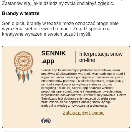
Zastanów się, jakie dziedziny życia chciałbyś zgłębić.
Brandy w teatrze
Sen o piciu brandy w teatrze może oznaczać pragnienie
wyrażenia siebie i swoich emocji. Znajdź sposób na
kreatywne wyrażenie swoich uczuć i myśli.
SENNIK
Interpretacja snów
.app
on-line
Sennik.app to innowacyjna platforma internetowa, która
umożliwia użytkownikom tworzenie własnych interpretacji i
wyjaśnień snów. Serwis pomaga w zrozumieniu ukrytych
znaczeń snów poprzez: Dzielenie się snami, bogatą bazę
symboli i senników oraz wykorzystanie sztucznej
inteligencji: Dzięki SI, Sennik.app analizuje wzorce i
proponuje spersonalizowane interpretacje, uwzględniając
indywidualne doświadczenia i kontekst użytkownika. Celem
Sennik.app jest dostarczenie narzędzi do głębszego
zrozumienia siebie poprzez analizę snów, łącząc
tradycyjną wiedzę z nowoczesną technologią.
Zobacz pełny biogram