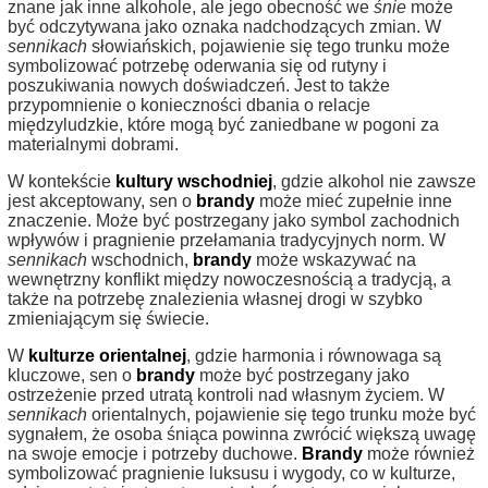
znane jak inne alkohole, ale jego obecność we
śnie
może
być odczytywana jako oznaka nadchodzących zmian. W
sennikach
słowiańskich, pojawienie się tego trunku może
symbolizować potrzebę oderwania się od rutyny i
poszukiwania nowych doświadczeń. Jest to także
przypomnienie o konieczności dbania o relacje
międzyludzkie, które mogą być zaniedbane w pogoni za
materialnymi dobrami.
W kontekście
kultury wschodniej
, gdzie alkohol nie zawsze
jest akceptowany, sen o
brandy
może mieć zupełnie inne
znaczenie. Może być postrzegany jako symbol zachodnich
wpływów i pragnienie przełamania tradycyjnych norm. W
sennikach
wschodnich,
brandy
może wskazywać na
wewnętrzny konflikt między nowoczesnością a tradycją, a
także na potrzebę znalezienia własnej drogi w szybko
zmieniającym się świecie.
W
kulturze orientalnej
, gdzie harmonia i równowaga są
kluczowe, sen o
brandy
może być postrzegany jako
ostrzeżenie przed utratą kontroli nad własnym życiem. W
sennikach
orientalnych, pojawienie się tego trunku może być
sygnałem, że osoba śniąca powinna zwrócić większą uwagę
na swoje emocje i potrzeby duchowe.
Brandy
może również
symbolizować pragnienie luksusu i wygody, co w kulturze,