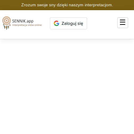
Zrozum swoje sny dzięki naszym interpretacjom.
☰