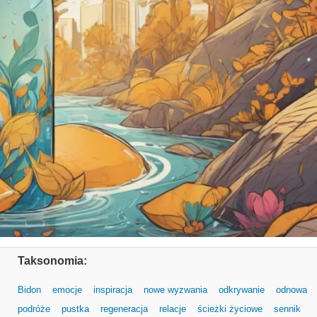
Taksonomia:
Bidon
emocje
inspiracja
nowe wyzwania
odkrywanie
odnowa
podróże
pustka
regeneracja
relacje
ścieżki życiowe
sennik