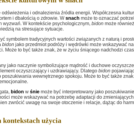
dświeżenia i odnalezienia źródła energii. Współczesna kultu
ortem i dbałością o zdrowie. W
snach
może to oznaczać potrz
ch wyzwań. W kontekście psychologicznym,
bidon
może równie
edzią na stresujące sytuacje.
ć symbolem tradycyjnych wartości związanych z naturą i prost
a
bidon
jako przedmiot podróży i wędrówki może wskazywać na
ci. Może to być także znak, że w życiu śniącego nadchodzi cza
ny jako naczynie symbolizujące mądrość i duchowe oczyszcze
lement oczyszczający i uzdrawiający. Dlatego
bidon
pojawiając
poszukiwania wewnętrznego spokoju. Może to być także znak,
 emocjonalne.
ogata,
bidon
w
śnie
może być interpretowany jako poszukiwani
nności może wskazywać na potrzebę adaptacji do zmieniających
en zwrócić uwagę na swoje otoczenie i relacje, dążąc do harmo
 kontekstach użycia