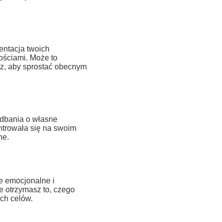
entacja twoich
ościami. Może to
sz, aby sprostać obecnym
 dbania o własne
ntrowała się na swoim
ne.
e emocjonalne i
e otrzymasz to, czego
ich celów.