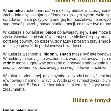
W
senniku
zachodnim,
bidon
może symbolizować pragnienie o
zachodnia często kojarzy
bidony
z aktywnym stylem życia, sp
naładowania się pozytywną energią lub poszukiwanie nowy
sugerować potrzebę nawadniania emocji, co może być odpowi
W kulturze słowiańskiej
bidon
pojawiający się w
śnie
może by
życia. Słowianie od wieków cenią sobie bliskość z przyrodą, 
potrzebę powrotu do korzeni, do natury i prostych przyjemnoś
refleksję i powrót do podstawowych wartości.
W kulturze wschodniej
bidon
w
snach
może być interpretowa
W niektórych tradycjach wschodnich, woda jest uważana za e
w
śnie
może sugerować potrzebę duchowego odnowienia lub 
śniący powinien zwrócić uwagę na swoje zdrowie duchowe i
W kulturze orientalnej, gdzie symbolika wody i naczyń jest b
równowagi i harmonii w życiu. Woda jako symbol życia i pły
okoliczności.
Bidon
może być także znakiem, że śniący powini
zrozumienia.
Bidon w innych
Bidon pełen wody