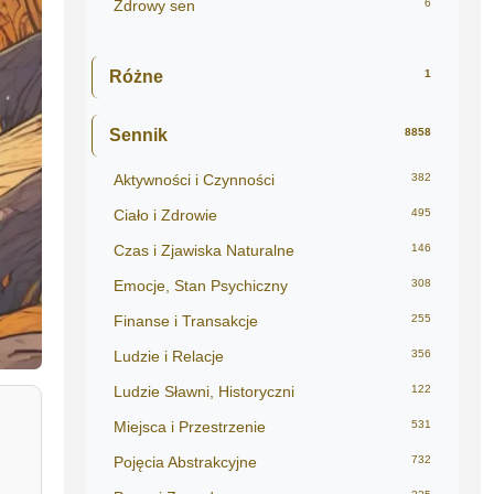
Zdrowy sen
6
Różne
1
Sennik
8858
Aktywności i Czynności
382
Ciało i Zdrowie
495
Czas i Zjawiska Naturalne
146
Emocje, Stan Psychiczny
308
Finanse i Transakcje
255
Ludzie i Relacje
356
Ludzie Sławni, Historyczni
122
Miejsca i Przestrzenie
531
Pojęcia Abstrakcyjne
732