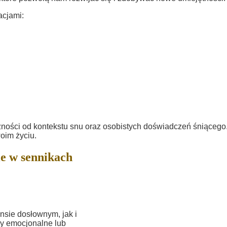
acjami:
żności od kontekstu snu oraz osobistych doświadczeń śniącego
im życiu.
e w sennikach
sie dosłownym, jak i
y emocjonalne lub