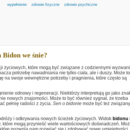
wypełnienie
zdrowie fizyczne
zdrowie psychiczne
 Bidon we śnie?
cji życiowych, które mogą być związane z codziennymi wyzwan
acza potrzebę nawadniania nie tylko ciała, ale i duszy. Może t
na swoje wewnętrzne potrzeby i pragnienia, które często są
enie odnowy i regeneracji. Niektórzy interpretują go jako znak
anie nowych znajomości. Może to być również sygnał, że trzeba
ać pełnię radości z życia.
Sen o bidonie
może być też związany
podróży i odkrywania nowych ścieżek życiowych. Widok
bidonu
, które mogą przynieść wiele wartościowych doświadczeń. Moż
 które pozwolą nam rozwijać się i zdobywać nowe umiejętności.