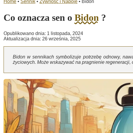
Home
•
Sennik
•
Żywność i Napoje
•
Bidon
Co oznacza sen o
Bidon
?
Opublikowano dnia: 1 listopada, 2024
Aktualizacja dnia: 26 września, 2025
Bidon w sennikach symbolizuje potrzebę odnowy, naw
życiowych. Może wskazywać na pragnienie regeneracji, od