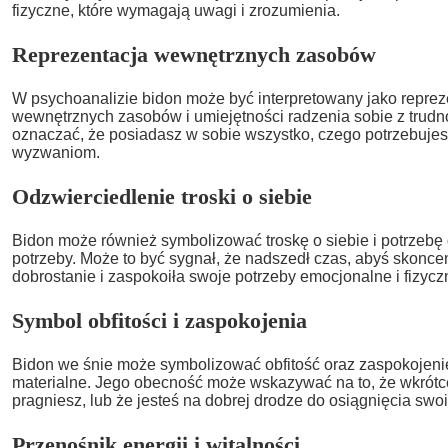
fizyczne, które wymagają uwagi i zrozumienia.
Reprezentacja wewnętrznych zasobów
W psychoanalizie bidon może być interpretowany jako reprez
wewnętrznych zasobów i umiejętności radzenia sobie z trudn
oznaczać, że posiadasz w sobie wszystko, czego potrzebuje
wyzwaniom.
Odzwierciedlenie troski o siebie
Bidon może również symbolizować troskę o siebie i potrzebę
potrzeby. Może to być sygnał, że nadszedł czas, abyś skonce
dobrostanie i zaspokoiła swoje potrzeby emocjonalne i fizycz
Symbol obfitości i zaspokojenia
Bidon we śnie może symbolizować obfitość oraz zaspokojeni
materialne. Jego obecność może wskazywać na to, że wkrótc
pragniesz, lub że jesteś na dobrej drodze do osiągnięcia swo
Przenośnik energii i witalności