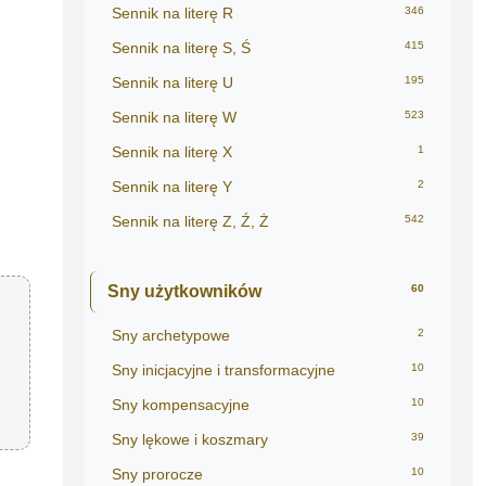
Sennik na literę R
346
Sennik na literę S, Ś
415
Sennik na literę U
195
Sennik na literę W
523
Sennik na literę X
1
Sennik na literę Y
2
Sennik na literę Z, Ź, Ż
542
Sny użytkowników
60
Sny archetypowe
2
Sny inicjacyjne i transformacyjne
10
Sny kompensacyjne
10
Sny lękowe i koszmary
39
Sny prorocze
10