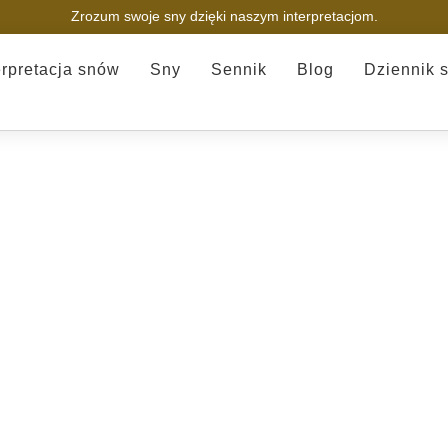
Zrozum swoje sny dzięki naszym interpretacjom.
erpretacja snów
Sny
Sennik
Blog
Dziennik 