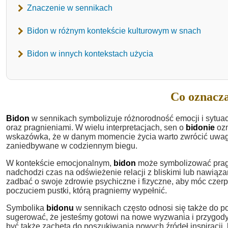
Znaczenie w sennikach
Bidon w różnym kontekście kulturowym w snach
Bidon w innych kontekstach użycia
Co oznacza
Bidon
w sennikach symbolizuje różnorodność emocji i sytua
oraz pragnieniami. W wielu interpretacjach, sen o
bidonie
ozn
wskazówka, że w danym momencie życia warto zwrócić uwagę 
zaniedbywane w codziennym biegu.
W kontekście emocjonalnym,
bidon
może symbolizować pragni
nadchodzi czas na odświeżenie relacji z bliskimi lub nawiąz
zadbać o swoje zdrowie psychiczne i fizyczne, aby móc czerp
poczuciem pustki, którą pragniemy wypełnić.
Symbolika
bidonu
w sennikach często odnosi się także do 
sugerować, że jesteśmy gotowi na nowe wyzwania i przygody
być także zachęta do poszukiwania nowych źródeł inspiracji,