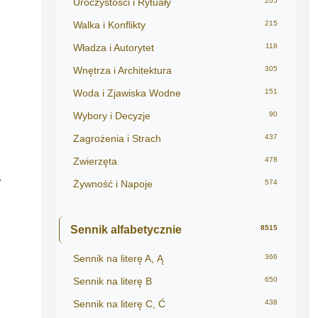
Uroczystości i Rytuały
205
Walka i Konflikty
215
Władza i Autorytet
118
Wnętrza i Architektura
305
Woda i Zjawiska Wodne
151
Wybory i Decyzje
90
Zagrożenia i Strach
437
Zwierzęta
478
.
Żywność i Napoje
574
Sennik alfabetycznie
8515
Sennik na literę A, Ą
366
Sennik na literę B
650
Sennik na literę C, Ć
438