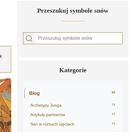
Przeszukuj symbole snów
k
Kategorie
Blog
39
Archetypy Junga
14
Artykuły partnerów
12
Sen w różnych ujęciach
14