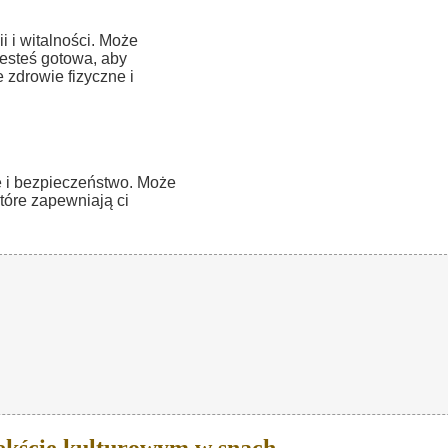
i i witalności. Może
jesteś gotowa, aby
zdrowie fizyczne i
 i bezpieczeństwo. Może
tóre zapewniają ci
ekście kulturowym w snach