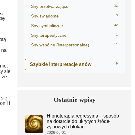
Sny przetwarzające
31
ra
Sny świadome
3
ebę
ż
Sny symboliczne
32
Sny terapeutyczne
1
otą
Sny wspólne (interpersonalne)
1
s na
Szybkie interpretacje snów
9
nie.
y się
 że
e
 się
Ostatnie wpisy
nii i
Hipnoterapia regresyjna – sposób
na dotarcie do ukrytych źródeł
życiowych blokad
2026-06-01