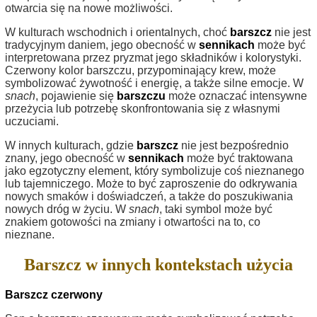
otwarcia się na nowe możliwości.
W kulturach wschodnich i orientalnych, choć
barszcz
nie jest
tradycyjnym daniem, jego obecność w
sennikach
może być
interpretowana przez pryzmat jego składników i kolorystyki.
Czerwony kolor barszczu, przypominający krew, może
symbolizować żywotność i energię, a także silne emocje. W
snach
, pojawienie się
barszczu
może oznaczać intensywne
przeżycia lub potrzebę skonfrontowania się z własnymi
uczuciami.
W innych kulturach, gdzie
barszcz
nie jest bezpośrednio
znany, jego obecność w
sennikach
może być traktowana
jako egzotyczny element, który symbolizuje coś nieznanego
lub tajemniczego. Może to być zaproszenie do odkrywania
nowych smaków i doświadczeń, a także do poszukiwania
nowych dróg w życiu. W
snach
, taki symbol może być
znakiem gotowości na zmiany i otwartości na to, co
nieznane.
Barszcz w innych kontekstach użycia
Barszcz czerwony