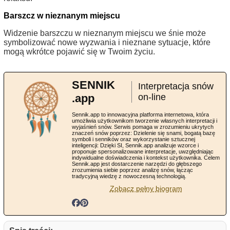
Barszcz w nieznanym miejscu
Widzenie barszczu w nieznanym miejscu we śnie może
symbolizować nowe wyzwania i nieznane sytuacje, które
mogą wkrótce pojawić się w Twoim życiu.
SENNIK
Interpretacja snów
.app
on-line
Sennik.app to innowacyjna platforma internetowa, która
umożliwia użytkownikom tworzenie własnych interpretacji i
wyjaśnień snów. Serwis pomaga w zrozumieniu ukrytych
znaczeń snów poprzez: Dzielenie się snami, bogatą bazę
symboli i senników oraz wykorzystanie sztucznej
inteligencji: Dzięki SI, Sennik.app analizuje wzorce i
proponuje spersonalizowane interpretacje, uwzględniając
indywidualne doświadczenia i kontekst użytkownika. Celem
Sennik.app jest dostarczenie narzędzi do głębszego
zrozumienia siebie poprzez analizę snów, łącząc
tradycyjną wiedzę z nowoczesną technologią.
Zobacz pełny biogram