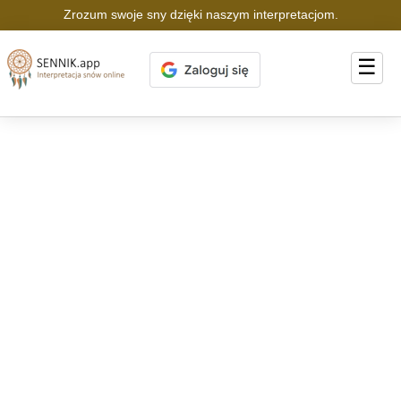
Zrozum swoje sny dzięki naszym interpretacjom.
☰