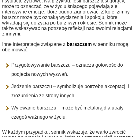
i sytuacje życiowe. Na przykład, jeśli barszcz jest gorący,
może to oznaczać, że w życiu śniącego pojawiają się
intensywne emocje, które trudno zignorować. Z kolei zimny
barszcz może być oznaką wyciszenia i spokoju, które
wkradają się do życia po burzliwym okresie. Sennik może
także wskazywać na potrzebę refleksji nad swoimi relacjami
z innymi.
Inne interpretacje związane z
barszczem
w senniku mogą
obejmować:
Przygotowywanie barszczu – oznacza gotowość do
podjęcia nowych wyzwań.
Jedzenie barszczu – symbolizuje potrzebę akceptacji i
zrozumienia ze strony innych.
Wylewanie barszczu – może być metaforą dla utraty
czegoś ważnego w życiu.
W każdym przypadku, sennik wskazuje, że warto zwrócić