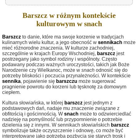
Barszcz w różnym kontekście
kulturowym w snach
Barszcz
to danie, które ma swoje korzenie w tradycjach
kulinarnych wielu kultur, a jego obecność w
sennikach
może
mieć różnorodne znaczenia. W kulturze zachodniej,
szczególnie w krajach Europy Wschodniej,
barszcz
jest
postrzegany jako symbol rodziny i wspólnoty. Często
podawany podczas ważnych uroczystości, takich jak Boże
Narodzenie czy Wielkanoc, może w
snach
odnosić się do
potrzeby bliskości i poczucia przynależności. W kontekście
sennika
, pojawienie się
barszczu
może sugerować
pragnienie powrotu do korzeni lub tęsknotę za domowym
ciepłem.
Kultura słowiańska, w której
barszcz
jest jednym z
podstawowych dań, nadaje mu znaczenie związane z
obfitością i gościnnością. W
snach
może to odzwierciedlać
nadzieję na pomyślność lub przypomnienie o potrzebie
dzielenia się z innymi. W sennikach słowiańskich
barszcz
symbolizuje także oczyszczenie i odnowę, co może być
interpretowane jako potrzeba pozbycia się starych trosk i