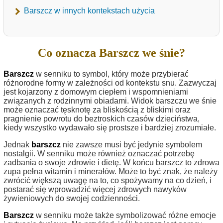
Barszcz w innych kontekstach użycia
Co oznacza Barszcz we śnie?
Barszcz
w senniku to symbol, który może przybierać
różnorodne formy w zależności od kontekstu snu. Zazwyczaj
jest kojarzony z domowym ciepłem i wspomnieniami
związanych z rodzinnymi obiadami. Widok barszczu we śnie
może oznaczać tęsknotę za bliskością z bliskimi oraz
pragnienie powrotu do beztroskich czasów dzieciństwa,
kiedy wszystko wydawało się prostsze i bardziej zrozumiałe.
Jednak
barszcz
nie zawsze musi być jedynie symbolem
nostalgii. W senniku może również oznaczać potrzebę
zadbania o swoje zdrowie i dietę. W końcu barszcz to zdrowa
zupa pełna witamin i minerałów. Może to być znak, że należy
zwrócić większą uwagę na to, co spożywamy na co dzień, i
postarać się wprowadzić więcej zdrowych nawyków
żywieniowych do swojej codzienności.
Barszcz
w senniku może także symbolizować różne emocje