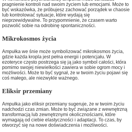
pragnienie kontroli nad swoim życiem lub emocjami. Może to
być wskazówka, że próbujesz zachować porządek w chaosie
lub kontrolować sytuacje, które wydają się
nieprzewidywalne. To przypomnienie, że czasem warto
pozwolić sobie na odrobinę spontaniczności.
Mikrokosmos życia
Ampułka we śnie może symbolizować mikrokosmos życia,
gdzie każda kropla jest pełna energii i potencjału. W
ezoteryce często postrzega się ją jako symbol całości, która
pomimo swojej niewielkości zawiera w sobie ogrom mocy i
możliwości. Może to być sygnał, że w twoim życiu pojawi się
coś małego, ale niezwykle ważnego.
Eliksir przemiany
Ampułka jako eliksir przemiany sugeruje, że w twoim życiu
nadchodzi czas zmian. Może to być związane z wewnętrzną
transformacją lub zewnętrznymi okolicznościami, które
wymagają od ciebie elastyczności i adaptacji. To czas, by
otworzyć się na nowe doświadczenia i możliwości.