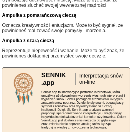
powinieneś słuchać swojej wewnętrznej mądrości.
Ampułka z pomarańczową cieczą
Oznacza kreatywność i entuzjazm. Może to być sygnał, że
powinieneś realizować swoje pomysły i marzenia.
Ampułka z szarą cieczą
Reprezentuje niepewność i wahanie. Może to być znak, że
powinieneś dokładniej przemyśleć swoje decyzje.
SENNIK
Interpretacja snów
.app
on-line
Sennik.app to innowacyjna platforma internetowa, która
umożliwia użytkownikom tworzenie własnych interpretacji i
wyjaśnień snów. Serwis pomaga w zrozumieniu ukrytych
znaczeń snów poprzez: Dzielenie się snami, bogatą bazę
symboli i senników oraz wykorzystanie sztucznej
inteligencji: Dzięki SI, Sennik.app analizuje wzorce i
proponuje spersonalizowane interpretacje, uwzględniając
indywidualne doświadczenia i kontekst użytkownika. Celem
Sennik.app jest dostarczenie narzędzi do głębszego
zrozumienia siebie poprzez analizę snów, łącząc
tradycyjną wiedzę z nowoczesną technologią.