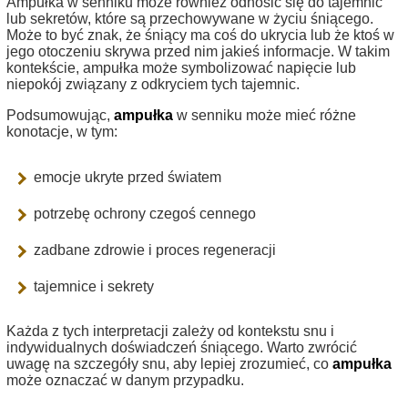
Ampułka w senniku może również odnosić się do tajemnic
lub sekretów, które są przechowywane w życiu śniącego.
Może to być znak, że śniący ma coś do ukrycia lub że ktoś w
jego otoczeniu skrywa przed nim jakieś informacje. W takim
kontekście, ampułka może symbolizować napięcie lub
niepokój związany z odkryciem tych tajemnic.
Podsumowując,
ampułka
w senniku może mieć różne
konotacje, w tym:
emocje ukryte przed światem
potrzebę ochrony czegoś cennego
zadbane zdrowie i proces regeneracji
tajemnice i sekrety
Każda z tych interpretacji zależy od kontekstu snu i
indywidualnych doświadczeń śniącego. Warto zwrócić
uwagę na szczegóły snu, aby lepiej zrozumieć, co
ampułka
może oznaczać w danym przypadku.