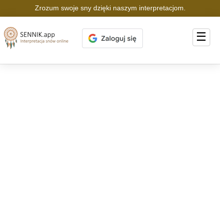
Zrozum swoje sny dzięki naszym interpretacjom.
☰