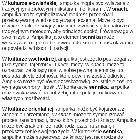
W
kulturze słowiańskiej
, ampułka mogła być związana z
tradycyjnymi ziołowymi miksturami i eliksirami. W
snach
,
ampułka może symbolizować mądrość przodków i
przekazywaną wiedzę dotyczącą leczenia. Może to być
również znak, że śniący powinien zwrócić się ku naturze i
tradycyjnym metodom, aby odnaleźć spokój i równowagę w
swoim życiu. Ampułka jako element
sennika
może
wskazywać na potrzebę powrotu do korzeni i poszukiwania
odpowiedzi w historii i tradycji.
W
kulturze wschodniej
, ampułka jest często postrzegana
jako symbol tajemnicy i ukrytej mocy. W
snach
, może to
oznaczać, że śniący nosi w sobie pewną tajemnicę lub
posiada ukryte zdolności, które powinny zostać odkryte.
Ampułka może być również wskazówką, że istnieje coś, co
wymaga ochrony i troski. W kontekście
sennika
, ampułka
może wskazywać na potrzebę introspekcji i odkrywania
własnych możliwości.
W
kulturze orientalnej
, ampułka może być kojarzona z
alchemią i przemianą. W
snach
, może to symbolizować
proces transformacji, przez który przechodzi śniący. Ampułka
może być znakiem, że nadchodzi czas na zmianę i
przekształcenie swojego życia. W kontekście
sennika
,
ampułka może sugerować, że śniący jest na drodze do