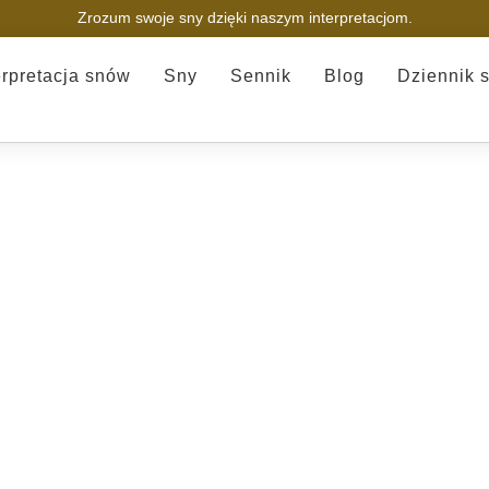
Zrozum swoje sny dzięki naszym interpretacjom.
erpretacja snów
Sny
Sennik
Blog
Dziennik 