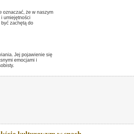
oże oznaczać, że w naszym
i umiejętności
 być zachętą do
ania. Jej pojawienie się
asnymi emocjami i
obisty.
kście kulturowym w snach