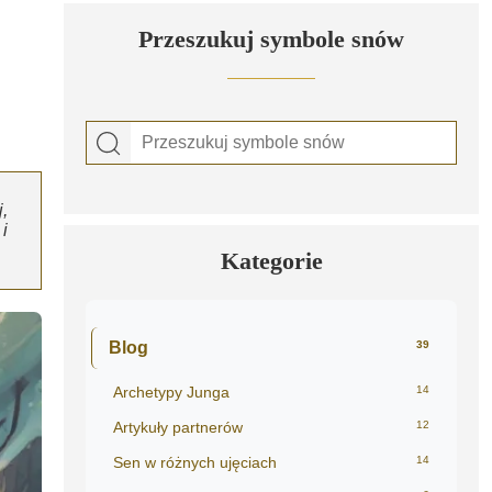
Przeszukuj symbole snów
,
i
Kategorie
Blog
39
Archetypy Junga
14
Artykuły partnerów
12
Sen w różnych ujęciach
14