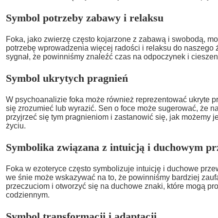
Symbol potrzeby zabawy i relaksu
Foka, jako zwierzę często kojarzone z zabawą i swobodą, m
potrzebę wprowadzenia więcej radości i relaksu do naszego ż
sygnał, że powinniśmy znaleźć czas na odpoczynek i cieszen
Symbol ukrytych pragnień
W psychoanalizie foka może również reprezentować ukryte pr
się zrozumieć lub wyrazić. Sen o foce może sugerować, że n
przyjrzeć się tym pragnieniom i zastanowić się, jak możemy 
życiu.
Symbolika związana z intuicją i duchowym 
Foka w ezoteryce często symbolizuje intuicję i duchowe prz
we śnie może wskazywać na to, że powinniśmy bardziej za
przeczuciom i otworzyć się na duchowe znaki, które mogą pr
codziennym.
Symbol transformacji i adaptacji