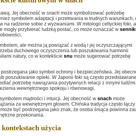
abawą. Jej obecność w
snach
może symbolizować potrzebę
ównież symbolem adaptacji i przetrwania w trudnych warunkach, 
a radzenie sobie z wyzwaniami. W mitologii celtyckiej foki, a
re mogły przybierać ludzką postać, co może oznaczać w
sennik
sobowości.
ymbolem, ale można ją powiązać z wodą i jej oczyszczającymi
otrzeba duchowego oczyszczenia lub poszukiwania harmonii
iłami natury, co w kontekście
snu
może sugerować potrzebę
yć postrzegana jako symbol ochrony i bezpieczeństwa. Jej obec
b poszukiwanie opieki. W Japonii foki są często przedstawian
iedlać potrzebę nawiązania pozytywnych relacji z innymi ludźmi
lezienia wewnętrznego spokoju i równowagi.
symbolem mądrości i intuicji. Jej obecność w
snach
może
dążania za wewnętrznym głosem. Chińska tradycja często łączy
może być postrzegana jako znak, że osoba śniąca powinna za
nętrzne przekonania.
 kontekstach użycia