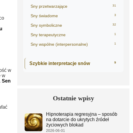
Sny przetwarzające
31
Sny świadome
3
co
Sny symboliczne
32
u
Sny terapeutyczne
1
Sny wspólne (interpersonalne)
1
Szybkie interpretacje snów
9
ność w
e w
.
Sen
Ostatnie wpisy
ufać
Hipnoterapia regresyjna – sposób
na dotarcie do ukrytych źródeł
życiowych blokad
2026-06-01