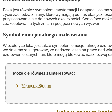
Foka jest również symbolem transformacji i adaptacji, co m
życiu zachodzą zmiany, które wymagają od nas elastyczności 
przystosowania się do nowych okoliczności. Sen o foce może
zaakceptowania tych zmian i podjęcia nowych wyzwań.
Symbol emocjonalnego uzdrawiania
W ezoteryce foka jest także symbolem emocjonalnego uzdrawi
we śnie może sugerować, że nadszedł czas na pracę nad wł
uzdrowienie starych ran, które mogą blokować nasz rozwój os
Może cię również zainteresować:
Północny Biegun
Foka w różnym konte