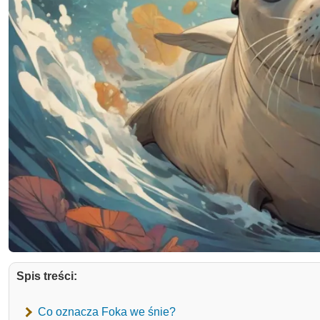
Spis treści:
Co oznacza Foka we śnie?