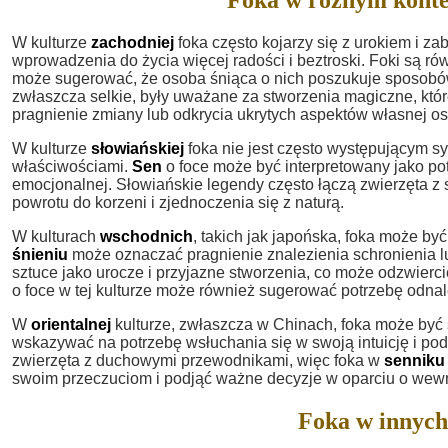
W kulturze
zachodniej
foka często kojarzy się z urokiem i z
wprowadzenia do życia więcej radości i beztroski. Foki są r
może sugerować, że osoba śniąca o nich poszukuje sposobów n
zwłaszcza selkie, były uważane za stworzenia magiczne, któ
pragnienie zmiany lub odkrycia ukrytych aspektów własnej o
W kulturze
słowiańskiej
foka nie jest często występującym s
właściwościami.
Sen
o foce może być interpretowany jako p
emocjonalnej. Słowiańskie legendy często łączą zwierzęta z s
powrotu do korzeni i zjednoczenia się z naturą.
W kulturach
wschodnich
, takich jak japońska, foka może b
śnieniu
może oznaczać pragnienie znalezienia schronienia lu
sztuce jako urocze i przyjazne stworzenia, co może odzwierc
o foce w tej kulturze może również sugerować potrzebę odna
W
orientalnej
kulturze, zwłaszcza w Chinach, foka może być 
wskazywać na potrzebę wsłuchania się w swoją intuicję i po
zwierzęta z duchowymi przewodnikami, więc foka w
senniku
swoim przeczuciom i podjąć ważne decyzje w oparciu o wew
Foka w innych