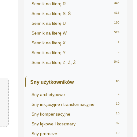
Sennik na literę R
346
Sennik na literę S, Ś
415
Sennik na literę U
195
Sennik na literę W
523
Sennik na literę X
1
Sennik na literę Y
2
Sennik na literę Z, Ź, Ż
542
Sny użytkowników
60
Sny archetypowe
2
Sny inicjacyjne i transformacyjne
10
Sny kompensacyjne
10
Sny lękowe i koszmary
39
Sny prorocze
10