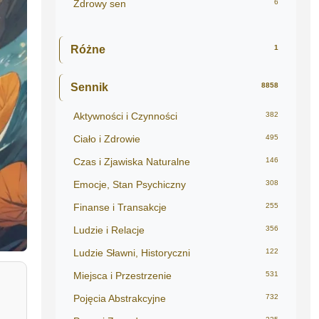
Zdrowy sen
6
Różne
1
Sennik
8858
Aktywności i Czynności
382
Ciało i Zdrowie
495
Czas i Zjawiska Naturalne
146
Emocje, Stan Psychiczny
308
Finanse i Transakcje
255
Ludzie i Relacje
356
Ludzie Sławni, Historyczni
122
Miejsca i Przestrzenie
531
Pojęcia Abstrakcyjne
732