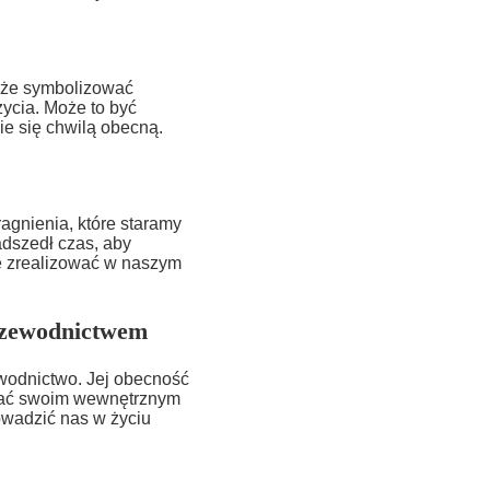
oże symbolizować
ycia. Może to być
ie się chwilą obecną.
agnienia, które staramy
adszedł czas, aby
je zrealizować w naszym
przewodnictwem
ewodnictwo. Jej obecność
ufać swoim wewnętrznym
owadzić nas w życiu