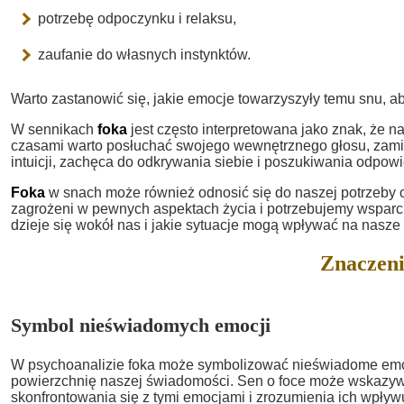
potrzebę odpoczynku i relaksu,
zaufanie do własnych instynktów.
Warto zastanowić się, jakie emocje towarzyszyły temu snu, ab
W sennikach
foka
jest często interpretowana jako znak, że na
czasami warto posłuchać swojego wewnętrznego głosu, zamia
intuicji, zachęca do odkrywania siebie i poszukiwania odpow
Foka
w snach może również odnosić się do naszej potrzeby o
zagrożeni w pewnych aspektach życia i potrzebujemy wsparci
dzieje się wokół nas i jakie sytuacje mogą wpływać na nasze p
Znaczeni
Symbol nieświadomych emocji
W psychoanalizie foka może symbolizować nieświadome emoc
powierzchnię naszej świadomości. Sen o foce może wskazyw
skonfrontowania się z tymi emocjami i zrozumienia ich wpływ