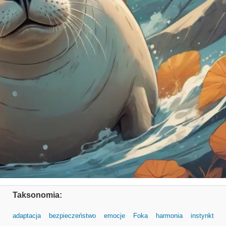
Taksonomia:
adaptacja
bezpieczeństwo
emocje
Foka
harmonia
instynkt