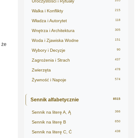
Uroczystości i Rytuały
205
Walka i Konflikty
215
Władza i Autorytet
118
Wnętrza i Architektura
305
Woda i Zjawiska Wodne
151
 że
Wybory i Decyzje
90
Zagrożenia i Strach
437
Zwierzęta
478
Żywność i Napoje
574
Sennik alfabetycznie
8515
Sennik na literę A, Ą
366
Sennik na literę B
650
Sennik na literę C, Ć
438