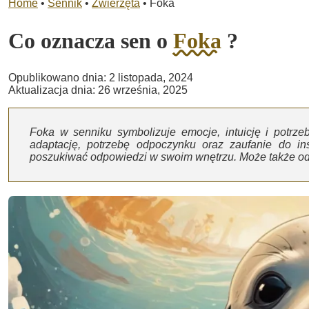
Home
•
Sennik
•
Zwierzęta
•
Foka
Co oznacza sen o
Foka
?
Opublikowano dnia: 2 listopada, 2024
Aktualizacja dnia: 26 września, 2025
Foka w senniku symbolizuje emocje, intuicję i potr
adaptację, potrzebę odpoczynku oraz zaufanie do inst
poszukiwać odpowiedzi w swoim wnętrzu. Może także odn