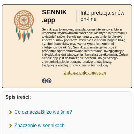
SENNIK
Interpretacja snów
.app
on-line
Sennik.app to innowacyjna platforma internetowa, która
umożliwia użytkownikom tworzenie własnych interpretacji i
wyjaśnień snów. Serwis pomaga w zrozumieniu ukrytych
znaczeń snów poprzez: Dzielenie się snami, bogatą bazę
symboli i senników oraz wykorzystanie sztucznej
inteligencji: Dzięki SI, Sennik.app analizuje wzorce i
proponuje spersonalizowane interpretacje, uwzględniając
indywidualne doświadczenia i kontekst użytkownika. Celem
Sennik.app jest dostarczenie narzędzi do głębszego
zrozumienia siebie poprzez analizę snów, łącząc
tradycyjną wiedzę z nowoczesną technologią.
Zobacz pełny biogram
Spis treści:
Co oznacza Bilżo we śnie?
Znaczenie w sennikach