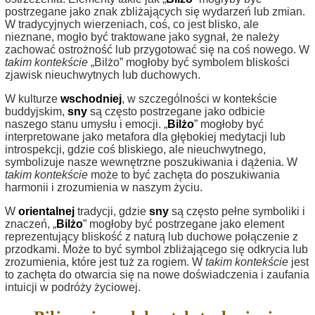
postrzegane jako znak zbliżających się wydarzeń lub zmian.
W tradycyjnych wierzeniach, coś, co jest blisko, ale
nieznane, mogło być traktowane jako sygnał, że należy
zachować ostrożność lub przygotować się na coś nowego. W
takim kontekście
„Bilżo” mogłoby być symbolem bliskości
zjawisk nieuchwytnych lub duchowych.
W kulturze
wschodniej
, w szczególności w kontekście
buddyjskim,
sny
są często postrzegane jako odbicie
naszego stanu umysłu i emocji. „
Bilżo
” mogłoby być
interpretowane jako metafora dla głębokiej medytacji lub
introspekcji, gdzie coś bliskiego, ale nieuchwytnego,
symbolizuje nasze wewnętrzne poszukiwania i dążenia. W
takim kontekście
może to być zachęta do poszukiwania
harmonii i zrozumienia w naszym życiu.
W
orientalnej
tradycji, gdzie
sny
są często pełne symboliki i
znaczeń, „
Bilżo
” mogłoby być postrzegane jako element
reprezentujący bliskość z naturą lub duchowe połączenie z
przodkami. Może to być symbol zbliżającego się odkrycia lub
zrozumienia, które jest tuż za rogiem. W
takim kontekście
jest
to zachęta do otwarcia się na nowe doświadczenia i zaufania
intuicji w podróży życiowej.