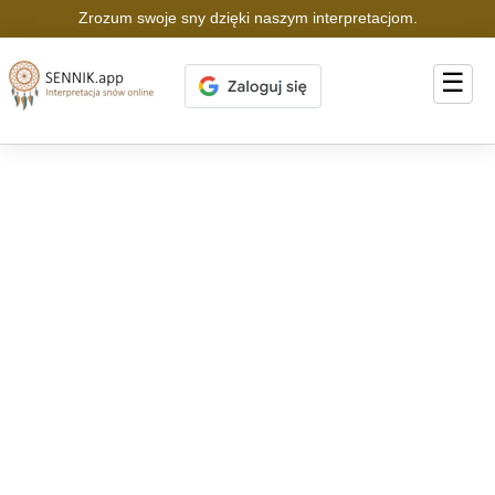
Zrozum swoje sny dzięki naszym interpretacjom.
☰