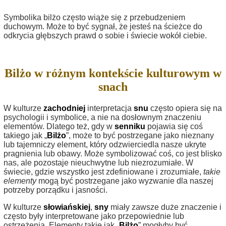
Symbolika bilżo często wiąże się z przebudzeniem
duchowym. Może to być sygnał, że jesteś na ścieżce do
odkrycia głębszych prawd o sobie i świecie wokół ciebie.
Bilżo w różnym kontekście kulturowym w
snach
W kulturze
zachodniej
interpretacja
snu
często opiera się na
psychologii i symbolice, a nie na dosłownym znaczeniu
elementów. Dlatego też, gdy w
senniku
pojawia się coś
takiego jak „
Bilżo
”, może to być postrzegane jako nieznany
lub tajemniczy element, który odzwierciedla nasze ukryte
pragnienia lub obawy. Może symbolizować coś, co jest blisko
nas, ale pozostaje nieuchwytne lub niezrozumiałe. W
świecie, gdzie wszystko jest zdefiniowane i zrozumiałe,
takie
elementy
mogą być postrzegane jako wyzwanie dla naszej
potrzeby porządku i jasności.
W kulturze
słowiańskiej
,
sny
miały zawsze duże znaczenie i
często były interpretowane jako przepowiednie lub
ostrzeżenia. Elementy takie jak „
Bilżo
” mogłyby być