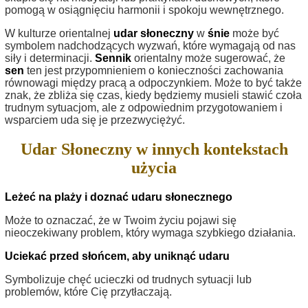
pomogą w osiągnięciu harmonii i spokoju wewnętrznego.
W kulturze orientalnej
udar słoneczny
w
śnie
może być
symbolem nadchodzących wyzwań, które wymagają od nas
siły i determinacji.
Sennik
orientalny może sugerować, że
sen
ten jest przypomnieniem o konieczności zachowania
równowagi między pracą a odpoczynkiem. Może to być także
znak, że zbliża się czas, kiedy będziemy musieli stawić czoła
trudnym sytuacjom, ale z odpowiednim przygotowaniem i
wsparciem uda się je przezwyciężyć.
Udar Słoneczny w innych kontekstach
użycia
Leżeć na plaży i doznać udaru słonecznego
Może to oznaczać, że w Twoim życiu pojawi się
nieoczekiwany problem, który wymaga szybkiego działania.
Uciekać przed słońcem, aby uniknąć udaru
Symbolizuje chęć ucieczki od trudnych sytuacji lub
problemów, które Cię przytłaczają.