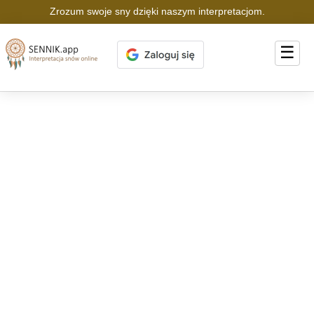
Zrozum swoje sny dzięki naszym interpretacjom.
☰