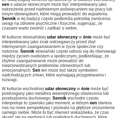
sen
o udarze słonecznym może być interpretowany jako
ostrzeżenie przed nadmiernym poświęcaniem się pracy lub
innym obowiązkom, które mogą prowadzić do wypalenia.
Sennik
w tej tradycji często podkreśla potrzebę zwrócenia
uwagi na zdrowie psychiczne i fizyczne, sugerując, że
czasami warto zwolnić i zadbać o siebie.
W kulturze słowiańskiej
udar słoneczny
w
śnie
może być
interpretowany jako znak ostrzegawczy przed zbyt
intensywnym zaangażowaniem w życie społeczne czy
rodzinne.
Sennik
słowiański często odnosi się do równowagi
między życiem osobistym a społecznym, podkreślając, że
zbytnie zaangażowanie może prowadzić do
nieprzewidzianych problemów zdrowotnych lub
emocjonalnych.
Sen
ten może być także symbolem
nadchodzących zmian, które wymagają przygotowania i
rozwagi.
W kulturze wschodniej
udar słoneczny
w
śnie
może być
postrzegany jako metafora wewnętrznego oświecenia lub
przebudzenia duchowego.
Sennik
wschodni często
interpretuje to zjawisko jako moment, w którym
sen
otwiera
nas na nowe perspektywy i pozwala na głębsze zrozumienie
samego siebie. Może to być również wskazówka, że czas
skupić się na medytacji lub praktykach duchowych, które