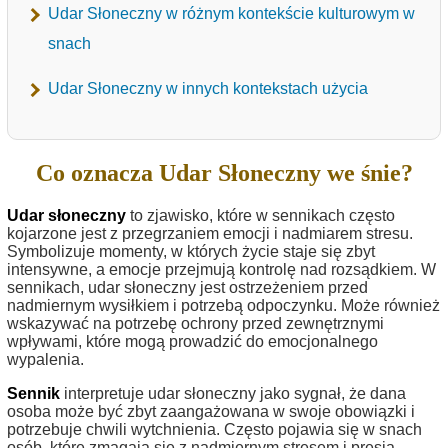
Udar Słoneczny w różnym kontekście kulturowym w
snach
Udar Słoneczny w innych kontekstach użycia
Co oznacza Udar Słoneczny we śnie?
Udar słoneczny
to zjawisko, które w sennikach często
kojarzone jest z przegrzaniem emocji i nadmiarem stresu.
Symbolizuje momenty, w których życie staje się zbyt
intensywne, a emocje przejmują kontrolę nad rozsądkiem. W
sennikach, udar słoneczny jest ostrzeżeniem przed
nadmiernym wysiłkiem i potrzebą odpoczynku. Może również
wskazywać na potrzebę ochrony przed zewnętrznymi
wpływami, które mogą prowadzić do emocjonalnego
wypalenia.
Sennik
interpretuje udar słoneczny jako sygnał, że dana
osoba może być zbyt zaangażowana w swoje obowiązki i
potrzebuje chwili wytchnienia. Często pojawia się w snach
osób, które zmagają się z nadmiernym stresem i presją