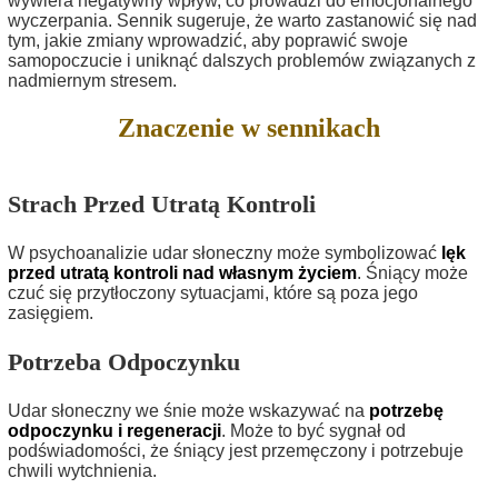
wywiera negatywny wpływ, co prowadzi do emocjonalnego
wyczerpania. Sennik sugeruje, że warto zastanowić się nad
tym, jakie zmiany wprowadzić, aby poprawić swoje
samopoczucie i uniknąć dalszych problemów związanych z
nadmiernym stresem.
Znaczenie w sennikach
Strach Przed Utratą Kontroli
W psychoanalizie udar słoneczny może symbolizować
lęk
przed utratą kontroli nad własnym życiem
. Śniący może
czuć się przytłoczony sytuacjami, które są poza jego
zasięgiem.
Potrzeba Odpoczynku
Udar słoneczny we śnie może wskazywać na
potrzebę
odpoczynku i regeneracji
. Może to być sygnał od
podświadomości, że śniący jest przemęczony i potrzebuje
chwili wytchnienia.