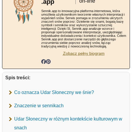
.app
on-line
Sennik.app to innowacyjna platforma internetowa, która
umożliwia użytkownikom tworzenie własnych interpretacji i
wyjaśnień snów. Serwis pomaga w zrozumieniu ukrytych
znaczeń snów poprzez: Dzielenie się snami, bogatą bazę
symboli i senników oraz wykorzystanie sztucznej
inteligencji: Dzięki SI, Sennik.app analizuje wzorce i
proponuje spersonalizowane interpretacje, uwzględniając
indywidualne doświadczenia i kontekst użytkownika. Celem
Sennik.app jest dostarczenie narzędzi do głębszego
zrozumienia siebie poprzez analizę snów, łącząc
tradycyjną wiedzę z nowoczesną technologią.
Zobacz pełny biogram
Spis treści:
Co oznacza Udar Słoneczny we śnie?
Znaczenie w sennikach
Udar Słoneczny w różnym kontekście kulturowym w
snach