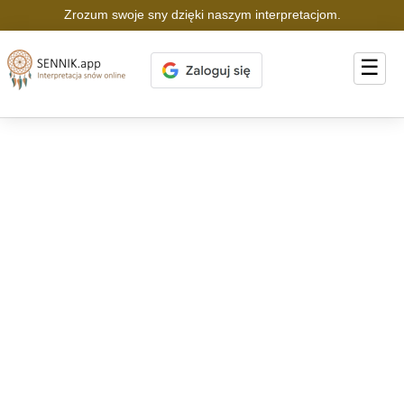
Zrozum swoje sny dzięki naszym interpretacjom.
☰