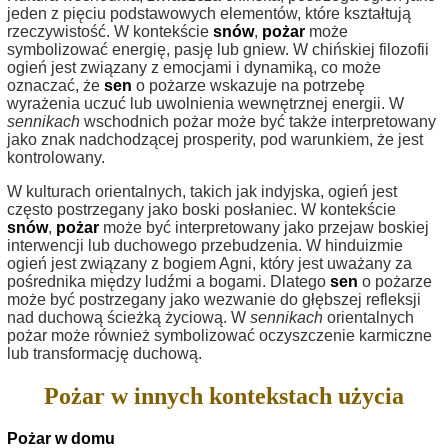
jeden z pięciu podstawowych elementów, które kształtują
rzeczywistość. W kontekście
snów
,
pożar
może
symbolizować energię, pasję lub gniew. W chińskiej filozofii
ogień jest związany z emocjami i dynamiką, co może
oznaczać, że
sen
o pożarze wskazuje na potrzebę
wyrażenia uczuć lub uwolnienia wewnętrznej energii. W
sennikach
wschodnich pożar może być także interpretowany
jako znak nadchodzącej prosperity, pod warunkiem, że jest
kontrolowany.
W kulturach orientalnych, takich jak indyjska, ogień jest
często postrzegany jako boski posłaniec. W kontekście
snów
,
pożar
może być interpretowany jako przejaw boskiej
interwencji lub duchowego przebudzenia. W hinduizmie
ogień jest związany z bogiem Agni, który jest uważany za
pośrednika między ludźmi a bogami. Dlatego
sen
o pożarze
może być postrzegany jako wezwanie do głębszej refleksji
nad duchową ścieżką życiową. W
sennikach
orientalnych
pożar może również symbolizować oczyszczenie karmiczne
lub transformację duchową.
Pożar w innych kontekstach użycia
Pożar w domu