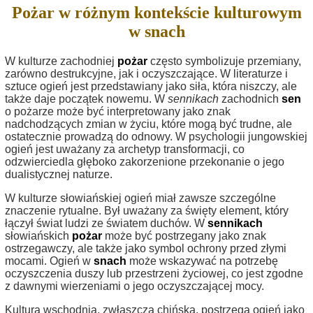
Pożar w różnym kontekście kulturowym
w snach
W kulturze zachodniej
pożar
często symbolizuje przemiany,
zarówno destrukcyjne, jak i oczyszczające. W literaturze i
sztuce ogień jest przedstawiany jako siła, która niszczy, ale
także daje początek nowemu. W
sennikach
zachodnich
sen
o pożarze może być interpretowany jako znak
nadchodzących zmian w życiu, które mogą być trudne, ale
ostatecznie prowadzą do odnowy. W psychologii jungowskiej
ogień jest uważany za archetyp transformacji, co
odzwierciedla głęboko zakorzenione przekonanie o jego
dualistycznej naturze.
W kulturze słowiańskiej ogień miał zawsze szczególne
znaczenie rytualne. Był uważany za święty element, który
łączył świat ludzi ze światem duchów. W
sennikach
słowiańskich
pożar
może być postrzegany jako znak
ostrzegawczy, ale także jako symbol ochrony przed złymi
mocami. Ogień w
snach
może wskazywać na potrzebę
oczyszczenia duszy lub przestrzeni życiowej, co jest zgodne
z dawnymi wierzeniami o jego oczyszczającej mocy.
Kultura wschodnia, zwłaszcza chińska, postrzega ogień jako