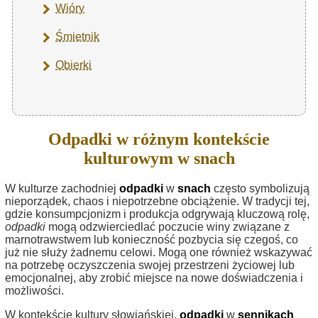
Wióry
Śmietnik
Obierki
Odpadki w różnym kontekście
kulturowym w snach
W kulturze zachodniej
odpadki
w
snach
często symbolizują
nieporządek, chaos i niepotrzebne obciążenie. W tradycji tej,
gdzie konsumpcjonizm i produkcja odgrywają kluczową rolę,
odpadki
mogą odzwierciedlać poczucie winy związane z
marnotrawstwem lub konieczność pozbycia się czegoś, co
już nie służy żadnemu celowi. Mogą one również wskazywać
na potrzebę oczyszczenia swojej przestrzeni życiowej lub
emocjonalnej, aby zrobić miejsce na nowe doświadczenia i
możliwości.
W kontekście kultury słowiańskiej,
odpadki
w
sennikach