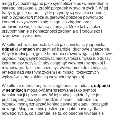
mogą być postrzegane jako symboliczne odzwierciedlenie
starego porzekadła „zrobić porządek w swoim życiu”. W tej
tradycji, gdzie natura i cykle przyrody są wysoko cenione,
sen o
odpadkach
może sugerować potrzebę powrotu do
korzeni, oczyszczenia się z tego, co zbędne, oraz
odnowienia więzi z naturą i tradycją. Może to być także
przypomnienie o konieczności zadbania o środowisko i
szanowania zasobów.
W kulturach wschodnich, takich jak chińska czy japońska,
odpadki
w
snach
mogą mieć bardziej duchowe znaczenie.
W tych tradycjach, gdzie harmonia i równowaga są kluczowe,
odpadki
mogą symbolizować nieczystości umysłu lub duszy,
które należy oczyścić, aby osiągnąć wewnętrzny spokój i
równowagę. Taki sen może być wezwaniem do medytacji,
refleksji nad własnym życiem i eliminacji toksycznych
wpływów, które zakłócają wewnętrzny spokój.
W kulturze orientalnej, w szczególności w Indiach,
odpadki
w
sennikach
mogą być interpretowane jako symbol
transformacji i przemiany. W tej tradycji, gdzie życie jest
postrzegane jako cykl narodzin, śmierci i odrodzenia,
odpadki
mogą oznaczać koniec pewnego etapu i początek
nowego. Mogą one być postrzegane jako nawozy dla
nowego życia, co sugeruje, że to, co obecnie wydaje się