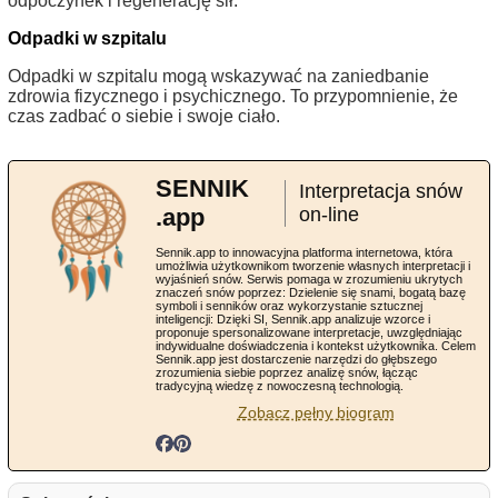
odpoczynek i regenerację sił.
Odpadki w szpitalu
Odpadki w szpitalu mogą wskazywać na zaniedbanie
zdrowia fizycznego i psychicznego. To przypomnienie, że
czas zadbać o siebie i swoje ciało.
SENNIK
Interpretacja snów
.app
on-line
Sennik.app to innowacyjna platforma internetowa, która
umożliwia użytkownikom tworzenie własnych interpretacji i
wyjaśnień snów. Serwis pomaga w zrozumieniu ukrytych
znaczeń snów poprzez: Dzielenie się snami, bogatą bazę
symboli i senników oraz wykorzystanie sztucznej
inteligencji: Dzięki SI, Sennik.app analizuje wzorce i
proponuje spersonalizowane interpretacje, uwzględniając
indywidualne doświadczenia i kontekst użytkownika. Celem
Sennik.app jest dostarczenie narzędzi do głębszego
zrozumienia siebie poprzez analizę snów, łącząc
tradycyjną wiedzę z nowoczesną technologią.
Zobacz pełny biogram