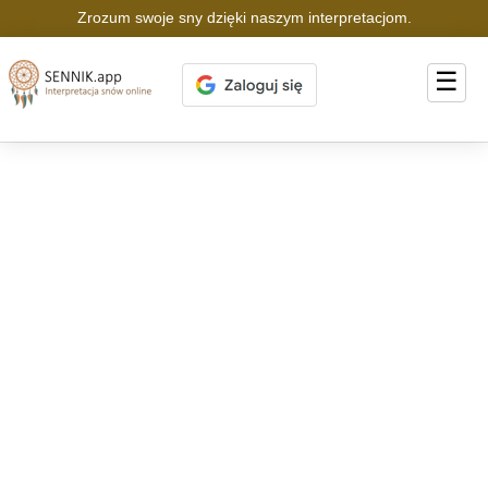
Zrozum swoje sny dzięki naszym interpretacjom.
☰