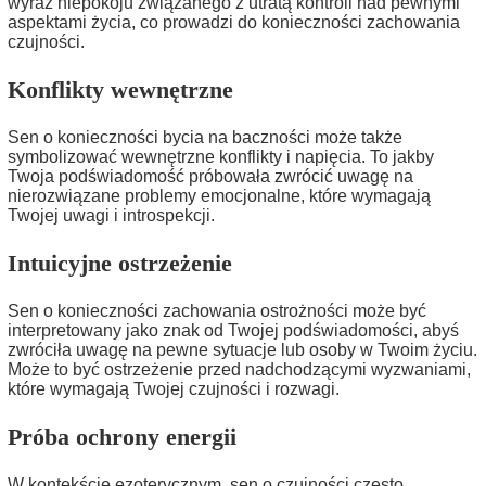
wyraz niepokoju związanego z utratą kontroli nad pewnymi
aspektami życia, co prowadzi do konieczności zachowania
czujności.
Konflikty wewnętrzne
Sen o konieczności bycia na baczności może także
symbolizować wewnętrzne konflikty i napięcia. To jakby
Twoja podświadomość próbowała zwrócić uwagę na
nierozwiązane problemy emocjonalne, które wymagają
Twojej uwagi i introspekcji.
Intuicyjne ostrzeżenie
Sen o konieczności zachowania ostrożności może być
interpretowany jako znak od Twojej podświadomości, abyś
zwróciła uwagę na pewne sytuacje lub osoby w Twoim życiu.
Może to być ostrzeżenie przed nadchodzącymi wyzwaniami,
które wymagają Twojej czujności i rozwagi.
Próba ochrony energii
W kontekście ezoterycznym, sen o czujności często