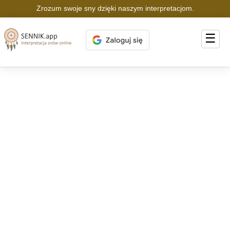
Zrozum swoje sny dzięki naszym interpretacjom.
☰