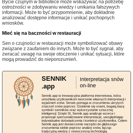
Bycie czujnym w bibliotece może wskazywać na potrzebę
ostrożności w zdobywaniu wiedzy i unikania fałszywych
informacji. Może to być przypomnienie, aby dokładnie
analizować dostępne informacje i unikać pochopnych
wniosków.
Mieć się na baczności w restauracji
Sen o czujności w restauracji może symbolizować obawy
związane z zaufaniem do innych. Może to być sygnał, aby
zwracać uwagę na swoje otoczenie i unikać sytuacji, które
mogą prowadzić do nieporozumień.
SENNIK
Interpretacja snów
.app
on-line
Sennik.app to innowacyjna platforma internetowa, która
umożliwia użytkownikom tworzenie własnych interpretacji i
wyjaśnień snów. Serwis pomaga w zrozumieniu ukrytych
znaczeń snów poprzez: Dzielenie się snami, bogatą bazę
symboli i senników oraz wykorzystanie sztucznej
inteligencji: Dzięki SI, Sennik.app analizuje wzorce i
proponuje spersonalizowane interpretacje, uwzględniając
indywidualne doświadczenia i kontekst użytkownika. Celem
Sennik.app jest dostarczenie narzędzi do głębszego
zrozumienia siebie poprzez analizę snów, łącząc
tradycyjną wiedzę z nowoczesną technologią.