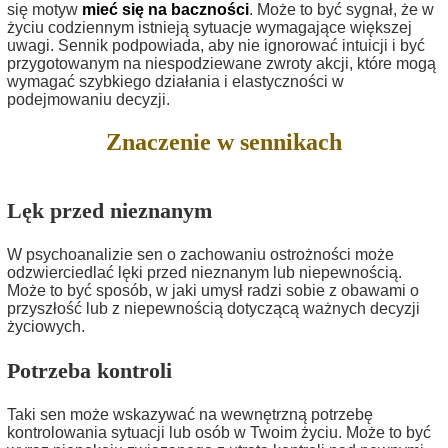
się motyw
mieć się na baczności
. Może to być sygnał, że w
życiu codziennym istnieją sytuacje wymagające większej
uwagi. Sennik podpowiada, aby nie ignorować intuicji i być
przygotowanym na niespodziewane zwroty akcji, które mogą
wymagać szybkiego działania i elastyczności w
podejmowaniu decyzji.
Znaczenie w sennikach
Lęk przed nieznanym
W psychoanalizie sen o zachowaniu ostrożności może
odzwierciedlać lęki przed nieznanym lub niepewnością.
Może to być sposób, w jaki umysł radzi sobie z obawami o
przyszłość lub z niepewnością dotyczącą ważnych decyzji
życiowych.
Potrzeba kontroli
Taki sen może wskazywać na wewnętrzną potrzebę
kontrolowania sytuacji lub osób w Twoim życiu. Może to być