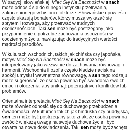
W tradycji słowiańskiej,
Mieć Się Na Baczności
w
snach
może odnosić się do silnego instynktu przetrwania,
zakorzenionego w historii i folklorze. Słowiańskie opowieści
często ukazują bohaterów, którzy muszą wykazać się
sprytem i rozwagą, aby przetrwać w trudnych
okolicznościach. Taki
sen
może być postrzegany jako
przypomnienie o potrzebie zachowania ostrożności w
codziennym życiu, nawiązując do tradycyjnych wartości i
mądrości przodków.
W kulturach wschodnich, takich jak chińska czy japońska,
motyw
Mieć Się Na Baczności
w
snach
może być
interpretowany jako wezwanie do zachowania równowagi i
harmonii. Wschodnia filozofia często kładzie nacisk na
spokój umysłu i wewnętrzną równowagę, a
sen
tego rodzaju
może sugerować, że osoba powinna być świadoma swoich
emocji i otoczenia, aby uniknąć potencjalnych konfliktów lub
problemów.
Orientalna interpretacja
Mieć Się Na Baczności
w
snach
może również odnosić się do duchowego przebudzenia i
świadomości. W kulturach takich jak hinduska czy buddyjska,
sen
ten może być postrzegany jako znak, że osoba powinna
zwrócić większą uwagę na swoje duchowe życie i być
otwarta na nowe doświadczenia. Taki
sen
może być zachętą