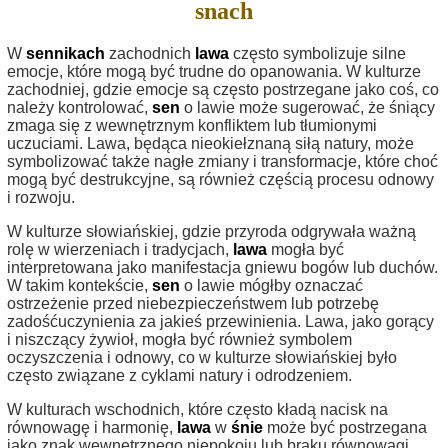
snach
W
sennikach
zachodnich
lawa
często symbolizuje silne
emocje, które mogą być trudne do opanowania. W kulturze
zachodniej, gdzie emocje są często postrzegane jako coś, co
należy kontrolować,
sen
o lawie może sugerować, że śniący
zmaga się z wewnętrznym konfliktem lub tłumionymi
uczuciami. Lawa, będąca nieokiełznaną siłą natury, może
symbolizować także nagłe zmiany i transformacje, które choć
mogą być destrukcyjne, są również częścią procesu odnowy
i rozwoju.
W kulturze słowiańskiej, gdzie przyroda odgrywała ważną
rolę w wierzeniach i tradycjach,
lawa
mogła być
interpretowana jako manifestacja gniewu bogów lub duchów.
W takim kontekście,
sen
o lawie mógłby oznaczać
ostrzeżenie przed niebezpieczeństwem lub potrzebę
zadośćuczynienia za jakieś przewinienia. Lawa, jako gorący
i niszczący żywioł, mogła być również symbolem
oczyszczenia i odnowy, co w kulturze słowiańskiej było
często związane z cyklami natury i odrodzeniem.
W kulturach wschodnich, które często kładą nacisk na
równowagę i harmonię,
lawa
w
śnie
może być postrzegana
jako znak wewnętrznego niepokoju lub braku równowagi.