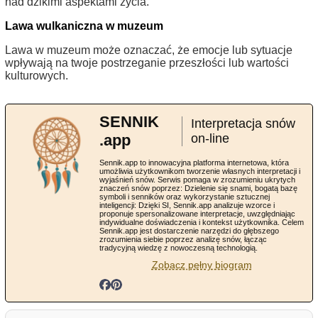
nad dzikimi aspektami życia.
Lawa wulkaniczna w muzeum
Lawa w muzeum może oznaczać, że emocje lub sytuacje
wpływają na twoje postrzeganie przeszłości lub wartości
kulturowych.
SENNIK
Interpretacja snów
.app
on-line
Sennik.app to innowacyjna platforma internetowa, która
umożliwia użytkownikom tworzenie własnych interpretacji i
wyjaśnień snów. Serwis pomaga w zrozumieniu ukrytych
znaczeń snów poprzez: Dzielenie się snami, bogatą bazę
symboli i senników oraz wykorzystanie sztucznej
inteligencji: Dzięki SI, Sennik.app analizuje wzorce i
proponuje spersonalizowane interpretacje, uwzględniając
indywidualne doświadczenia i kontekst użytkownika. Celem
Sennik.app jest dostarczenie narzędzi do głębszego
zrozumienia siebie poprzez analizę snów, łącząc
tradycyjną wiedzę z nowoczesną technologią.
Zobacz pełny biogram