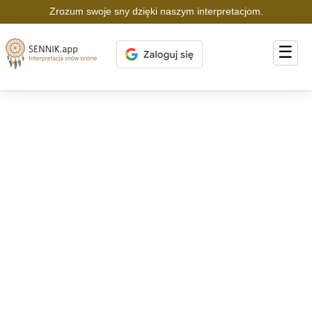
Zrozum swoje sny dzięki naszym interpretacjom.
☰