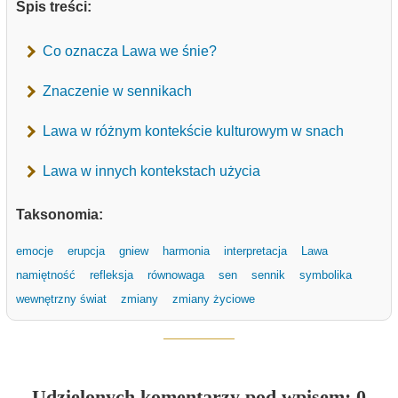
Spis treści:
Co oznacza Lawa we śnie?
Znaczenie w sennikach
Lawa w różnym kontekście kulturowym w snach
Lawa w innych kontekstach użycia
Taksonomia:
emocje
erupcja
gniew
harmonia
interpretacja
Lawa
namiętność
refleksja
równowaga
sen
sennik
symbolika
wewnętrzny świat
zmiany
zmiany życiowe
Udzielonych komentarzy pod wpisem: 0