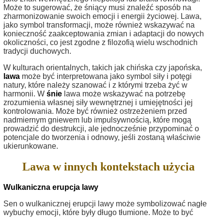
Może to sugerować, że śniący musi znaleźć sposób na
zharmonizowanie swoich emocji i energii życiowej. Lawa,
jako symbol transformacji, może również wskazywać na
konieczność zaakceptowania zmian i adaptacji do nowych
okoliczności, co jest zgodne z filozofią wielu wschodnich
tradycji duchowych.
W kulturach orientalnych, takich jak chińska czy japońska,
lawa
może być interpretowana jako symbol siły i potęgi
natury, które należy szanować i z którymi trzeba żyć w
harmonii. W
śnie
lawa może wskazywać na potrzebę
zrozumienia własnej siły wewnętrznej i umiejętności jej
kontrolowania. Może być również ostrzeżeniem przed
nadmiernym gniewem lub impulsywnością, które mogą
prowadzić do destrukcji, ale jednocześnie przypominać o
potencjale do tworzenia i odnowy, jeśli zostaną właściwie
ukierunkowane.
Lawa w innych kontekstach użycia
Wulkaniczna erupcja lawy
Sen o wulkanicznej erupcji lawy może symbolizować nagłe
wybuchy emocji, które były długo tłumione. Może to być