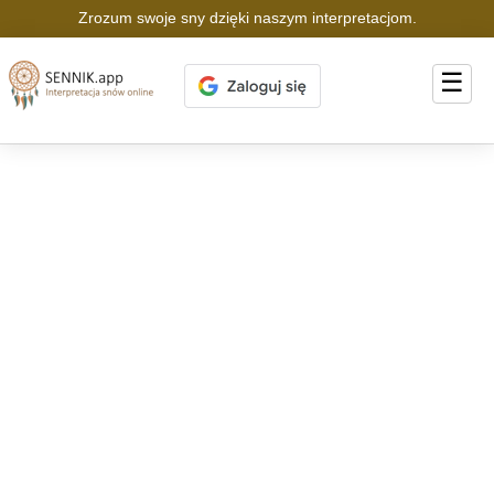
Zrozum swoje sny dzięki naszym interpretacjom.
☰