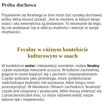
Próba duchowa
Pojawienie się feralnego w śnie może być oznaką duchowej
próby, którą musisz przejść. Jest to moment, w którym twoja
wiara i siła wewnętrzna są testowane. To wezwanie do tego,
by nie poddawać się w obliczu trudności i wierzyć w swoje
możliwości.
Feralny w różnym kontekście
kulturowym w snach
W kontekście
snów
i interpretacji
senników
, motyw
feralny
często wywołuje mieszane uczucia. W kulturze zachodniej,
pojęcie to może kojarzyć się z pechem i niepowodzeniem.
Często widziane jako przestroga, może symbolizować
nadchodzące trudności lub wyzwania, które śniący musi
przezwyciężyć. W literaturze i filmach zachodnich, feralność
często jest związana z postaciami, które muszą zmierzyć się
z przeciwnościami losu, co może odzwierciedlać nasze
własne lęki i niepewności.