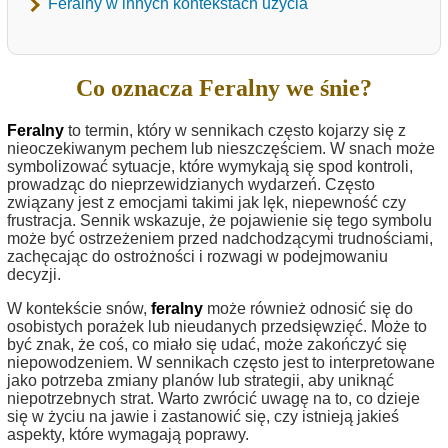
Feralny w innych kontekstach użycia
Co oznacza Feralny we śnie?
Feralny
to termin, który w sennikach często kojarzy się z
nieoczekiwanym pechem lub nieszczęściem. W snach może
symbolizować sytuacje, które wymykają się spod kontroli,
prowadząc do nieprzewidzianych wydarzeń. Często
związany jest z emocjami takimi jak lęk, niepewność czy
frustracja. Sennik wskazuje, że pojawienie się tego symbolu
może być ostrzeżeniem przed nadchodzącymi trudnościami,
zachęcając do ostrożności i rozwagi w podejmowaniu
decyzji.
W kontekście snów,
feralny
może również odnosić się do
osobistych porażek lub nieudanych przedsięwzięć. Może to
być znak, że coś, co miało się udać, może zakończyć się
niepowodzeniem. W sennikach często jest to interpretowane
jako potrzeba zmiany planów lub strategii, aby uniknąć
niepotrzebnych strat. Warto zwrócić uwagę na to, co dzieje
się w życiu na jawie i zastanowić się, czy istnieją jakieś
aspekty, które wymagają poprawy.