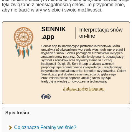
lęki związane z nieosiągalnością celów. To przypomnienie,
aby nie tracić wiary w siebie i swoje możliwości.
SENNIK
Interpretacja snów
.app
on-line
Sennik.app to innowacyjna platforma internetowa, która
umożliwia użytkownikom tworzenie własnych interpretacji i
wyjaśnień snów. Serwis pomaga w zrozumieniu ukrytych
znaczeń snów poprzez: Dzielenie się snami, bogatą bazę
symboli i senników oraz wykorzystanie sztucznej
inteligencji: Dzięki SI, Sennik.app analizuje wzorce i
proponuje spersonalizowane interpretacje, uwzględniając
indywidualne doświadczenia i kontekst użytkownika. Celem
Sennik.app jest dostarczenie narzędzi do głębszego
zrozumienia siebie poprzez analizę snów, łącząc
tradycyjną wiedzę z nowoczesną technologią.
Zobacz pełny biogram
Spis treści:
Co oznacza Feralny we śnie?