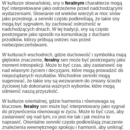
W kulturze słowiańskiej, sny o
feralnym
charakterze mogą
być interpretowane jako ostrzeżenie przed nadchodzącymi
wydarzeniami. Słowianie od wieków wierzyli w moc snów
jako przestrogi, a
senniki
często podkreślają, że takie sny
mogą być sygnałem, by zachować ostrożność w
nadchodzących dniach. W tej tradycji, sny są często
postrzegane jako sposób na komunikację z duchami
przodków, którzy próbują ostrzec nas przed
niebezpieczeństwami.
W kulturach wschodnich, gdzie duchowość i symbolika mają
głębokie znaczenie,
feralny
sen może być postrzegany jako
moment introspekcji. Może to być czas, aby zastanowić się
nad własnym życiem i decyzjami, które mogą prowadzić do
niepożądanych rezultatów. Wschodnie
senniki
mogą
sugerować, że takie sny są wezwaniem do zmiany ścieżki
życiowej lub dokonania ważnych wyborów, które mogą
odmienić naszą przyszłość.
W kulturze orientalnej, gdzie harmonia i równowaga są
kluczowe,
feralny
sen może być interpretowany jako sygnał
do przywrócenia równowagi w życiu. Może to być czas, aby
zastanowić się nad tym, co jest nie tak i jak można to
naprawić. Orientalne
senniki
często podkreślają znaczenie
znalezienia wewnętrznego spokoju i harmonii, aby uniknąć