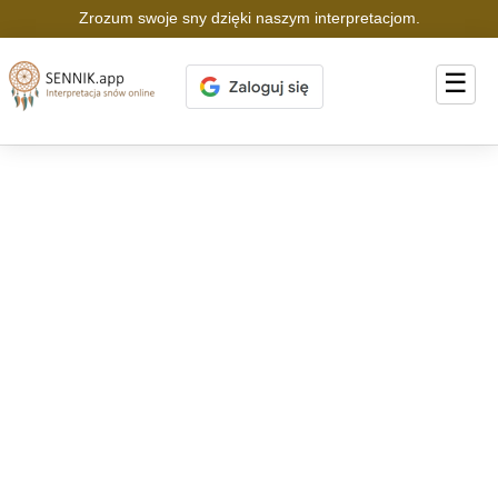
Zrozum swoje sny dzięki naszym interpretacjom.
☰