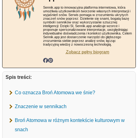
Sennik.app to innowacyjna platforma internetowa, która
umożliwia użytkownikom tworzenie własnych interpretacji i
wyjaśnień snów. Serwis pomaga w zrozumieniu ukrytych
znaczeń snów poprzez: Dzielenie się snami, bogatą bazę
symboli i senników oraz wykorzystanie sztucznej
inteligencji: Dzięki SI, Sennik.app analizuje wzorce i
proponuje spersonalizowane interpretacje, uwzględniając
indywidualne doświadczenia i kontekst użytkownika. Celem
Sennik.app jest dostarczenie narzędzi do głębszego
zrozumienia siebie poprzez analizę snów, łącząc
tradycyjną wiedzę z nowoczesną technologią.
Zobacz pełny biogram
Spis treści:
Co oznacza Broń Atomowa we śnie?
Znaczenie w sennikach
Broń Atomowa w różnym kontekście kulturowym w
snach