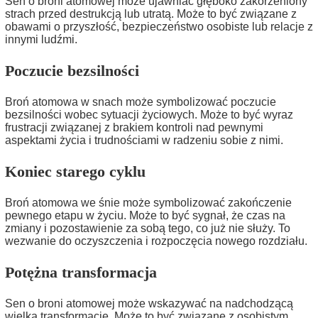
Sen o broni atomowej może ujawniać głęboko zakorzeniony
strach przed destrukcją lub utratą. Może to być związane z
obawami o przyszłość, bezpieczeństwo osobiste lub relacje z
innymi ludźmi.
Poczucie bezsilności
Broń atomowa w snach może symbolizować poczucie
bezsilności wobec sytuacji życiowych. Może to być wyraz
frustracji związanej z brakiem kontroli nad pewnymi
aspektami życia i trudnościami w radzeniu sobie z nimi.
Koniec starego cyklu
Broń atomowa we śnie może symbolizować zakończenie
pewnego etapu w życiu. Może to być sygnał, że czas na
zmiany i pozostawienie za sobą tego, co już nie służy. To
wezwanie do oczyszczenia i rozpoczęcia nowego rozdziału.
Potężna transformacja
Sen o broni atomowej może wskazywać na nadchodzącą
wielką transformację. Może to być związane z osobistym