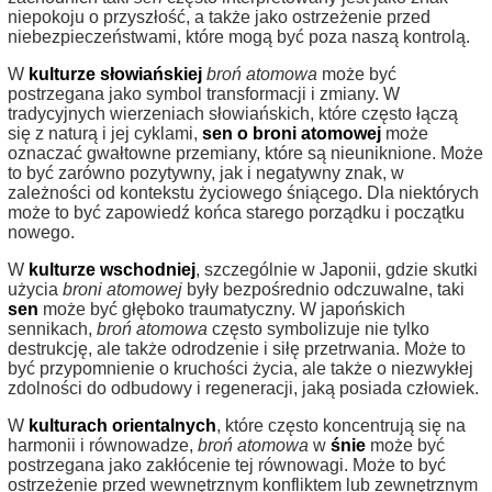
niepokoju o przyszłość, a także jako ostrzeżenie przed
niebezpieczeństwami, które mogą być poza naszą kontrolą.
W
kulturze słowiańskiej
broń atomowa
może być
postrzegana jako symbol transformacji i zmiany. W
tradycyjnych wierzeniach słowiańskich, które często łączą
się z naturą i jej cyklami,
sen o broni atomowej
może
oznaczać gwałtowne przemiany, które są nieuniknione. Może
to być zarówno pozytywny, jak i negatywny znak, w
zależności od kontekstu życiowego śniącego. Dla niektórych
może to być zapowiedź końca starego porządku i początku
nowego.
W
kulturze wschodniej
, szczególnie w Japonii, gdzie skutki
użycia
broni atomowej
były bezpośrednio odczuwalne, taki
sen
może być głęboko traumatyczny. W japońskich
sennikach,
broń atomowa
często symbolizuje nie tylko
destrukcję, ale także odrodzenie i siłę przetrwania. Może to
być przypomnienie o kruchości życia, ale także o niezwykłej
zdolności do odbudowy i regeneracji, jaką posiada człowiek.
W
kulturach orientalnych
, które często koncentrują się na
harmonii i równowadze,
broń atomowa
w
śnie
może być
postrzegana jako zakłócenie tej równowagi. Może to być
ostrzeżenie przed wewnętrznym konfliktem lub zewnętrznym