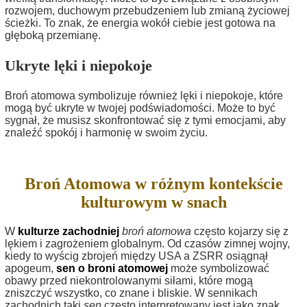
rozwojem, duchowym przebudzeniem lub zmianą życiowej
ścieżki. To znak, że energia wokół ciebie jest gotowa na
głęboką przemianę.
Ukryte lęki i niepokoje
Broń atomowa symbolizuje również lęki i niepokoje, które
mogą być ukryte w twojej podświadomości. Może to być
sygnał, że musisz skonfrontować się z tymi emocjami, aby
znaleźć spokój i harmonię w swoim życiu.
Broń Atomowa w różnym kontekście
kulturowym w snach
W
kulturze zachodniej
broń atomowa
często kojarzy się z
lękiem i zagrożeniem globalnym. Od czasów zimnej wojny,
kiedy to wyścig zbrojeń między USA a ZSRR osiągnął
apogeum,
sen o broni atomowej
może symbolizować
obawy przed niekontrolowanymi siłami, które mogą
zniszczyć wszystko, co znane i bliskie. W sennikach
zachodnich taki
sen
często interpretowany jest jako znak