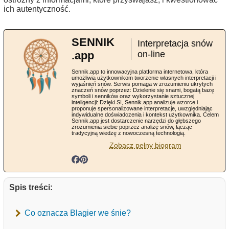
ich autentyczność.
SENNIK
Interpretacja snów
.app
on-line
Sennik.app to innowacyjna platforma internetowa, która
umożliwia użytkownikom tworzenie własnych interpretacji i
wyjaśnień snów. Serwis pomaga w zrozumieniu ukrytych
znaczeń snów poprzez: Dzielenie się snami, bogatą bazę
symboli i senników oraz wykorzystanie sztucznej
inteligencji: Dzięki SI, Sennik.app analizuje wzorce i
proponuje spersonalizowane interpretacje, uwzględniając
indywidualne doświadczenia i kontekst użytkownika. Celem
Sennik.app jest dostarczenie narzędzi do głębszego
zrozumienia siebie poprzez analizę snów, łącząc
tradycyjną wiedzę z nowoczesną technologią.
Zobacz pełny biogram
Spis treści:
Co oznacza Blagier we śnie?