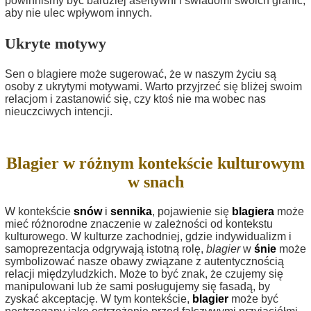
powinniśmy być bardziej asertywni i świadomi swoich granic,
aby nie ulec wpływom innych.
Ukryte motywy
Sen o blagiere może sugerować, że w naszym życiu są
osoby z ukrytymi motywami. Warto przyjrzeć się bliżej swoim
relacjom i zastanowić się, czy ktoś nie ma wobec nas
nieuczciwych intencji.
Blagier w różnym kontekście kulturowym
w snach
W kontekście
snów
i
sennika
, pojawienie się
blagiera
może
mieć różnorodne znaczenie w zależności od kontekstu
kulturowego. W kulturze zachodniej, gdzie indywidualizm i
samoprezentacja odgrywają istotną rolę,
blagier
w
śnie
może
symbolizować nasze obawy związane z autentycznością
relacji międzyludzkich. Może to być znak, że czujemy się
manipulowani lub że sami posługujemy się fasadą, by
zyskać akceptację. W tym kontekście,
blagier
może być