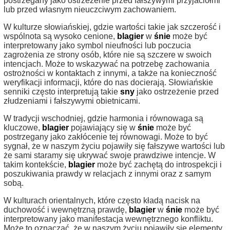
postrzegany jako ostrzeżenie przed fałszywymi przyjaciółmi
lub przed własnym nieuczciwym zachowaniem.
W kulturze słowiańskiej, gdzie wartości takie jak szczerość i
wspólnota są wysoko cenione,
blagier
w
śnie
może być
interpretowany jako symbol nieufności lub poczucia
zagrożenia ze strony osób, które nie są szczere w swoich
intencjach. Może to wskazywać na potrzebę zachowania
ostrożności w kontaktach z innymi, a także na konieczność
weryfikacji informacji, które do nas docierają. Słowiańskie
senniki często interpretują takie
sny
jako ostrzeżenie przed
złudzeniami i fałszywymi obietnicami.
W tradycji wschodniej, gdzie harmonia i równowaga są
kluczowe,
blagier
pojawiający się w
śnie
może być
postrzegany jako zakłócenie tej równowagi. Może to być
sygnał, że w naszym życiu pojawiły się fałszywe wartości lub
że sami staramy się ukrywać swoje prawdziwe intencje. W
takim kontekście,
blagier
może być zachętą do introspekcji i
poszukiwania prawdy w relacjach z innymi oraz z samym
sobą.
W kulturach orientalnych, które często kładą nacisk na
duchowość i wewnętrzną prawdę,
blagier
w
śnie
może być
interpretowany jako manifestacja wewnętrznego konfliktu.
Może to oznaczać, że w naszym życiu pojawiły się elementy,