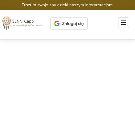
Zrozum swoje sny dzięki naszym interpretacjom.
☰