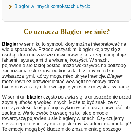
Blagier w innych kontekstach użycia
Co oznacza Blagier we śnie?
Blagier
w senniku to symbol, który można interpretować na
wiele sposobów. Przede wszystkim, blagier kojarzy się z
osobą, która nie zawsze mówi prawdę, a raczej manipuluje
faktami i sytuacjami dla własnej korzyści. W snach,
pojawienie się takiej postaci może wskazywać na potrzebę
zachowania ostrożności w kontaktach z innymi ludźmi,
zwłaszcza tymi, którzy mogą mieć ukryte intencje.
Blagier
może również odzwierciedlać wewnętrzne obawy przed
byciem oszukanym lub wciągniętym w niekorzystną sytuację.
W senniku,
blagier
często pojawia się jako ostrzeżenie przed
zbytnią ufnością wobec innych. Może to być znak, że w
rzeczywistości ktoś próbuje wykorzystać naszą naiwność lub
zaufanie. Warto zwrócić uwagę na to, jakie emocje
towarzyszą pojawieniu się blagiery w snach. Czy czujemy
się zaniepokojeni, czy może jesteśmy świadomi manipulacji?
Te emocje mogą być kluczem do zrozumienia głębszego