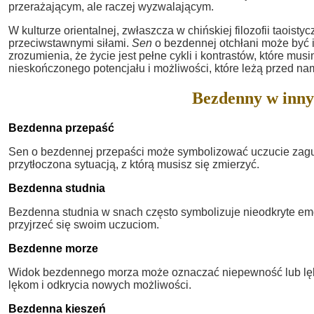
przerażającym, ale raczej wyzwalającym.
W kulturze orientalnej, zwłaszcza w chińskiej filozofii taoistyc
przeciwstawnymi siłami.
Sen
o bezdennej otchłani może być 
zrozumienia, że życie jest pełne cykli i kontrastów, które m
nieskończonego potencjału i możliwości, które leżą przed nam
Bezdenny w inny
Bezdenna przepaść
Sen o bezdennej przepaści może symbolizować uczucie zagubie
przytłoczona sytuacją, z którą musisz się zmierzyć.
Bezdenna studnia
Bezdenna studnia w snach często symbolizuje nieodkryte emo
przyjrzeć się swoim uczuciom.
Bezdenne morze
Widok bezdennego morza może oznaczać niepewność lub lęk 
lękom i odkrycia nowych możliwości.
Bezdenna kieszeń