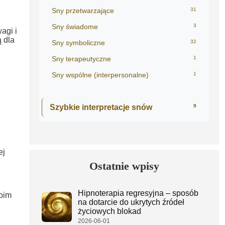
Sny przetwarzające
31
Sny świadome
3
agi i
ą dla
Sny symboliczne
32
Sny terapeutyczne
1
Sny wspólne (interpersonalne)
1
Szybkie interpretacje snów
9
ej
Ostatnie wpisy
Hipnoterapia regresyjna – sposób
oim
na dotarcie do ukrytych źródeł
życiowych blokad
2026-06-01