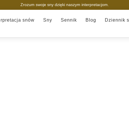
Zrozum swoje sny dzięki naszym interpretacjom.
erpretacja snów
Sny
Sennik
Blog
Dziennik 