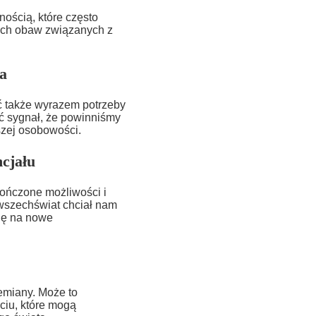
ością, które często
ych obaw związanych z
a
ć także wyrazem potrzeby
yć sygnał, że powinniśmy
szej osobowości.
cjału
ończone możliwości i
 wszechświat chciał nam
się na nowe
emiany. Może to
ciu, które mogą