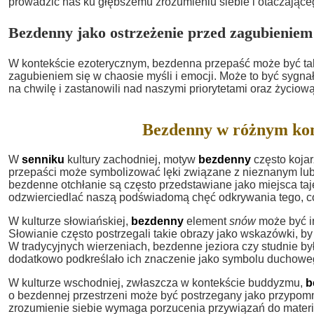
prowadzić nas ku głębszemu zrozumieniu siebie i otaczające
Bezdenny jako ostrzeżenie przed zagubieniem
W kontekście ezoterycznym, bezdenna przepaść może być ta
zagubieniem się w chaosie myśli i emocji. Może to być sygnał
na chwilę i zastanowili nad naszymi priorytetami oraz życiową
Bezdenny w różnym kon
W
senniku
kultury zachodniej, motyw
bezdenny
często kojar
przepaści może symbolizować lęki związane z nieznanym lub o
bezdenne otchłanie są często przedstawiane jako miejsca ta
odzwierciedlać naszą podświadomą chęć odkrywania tego, c
W kulturze słowiańskiej,
bezdenny
element
snów
może być in
Słowianie często postrzegali takie obrazy jako wskazówki, by
W tradycyjnych wierzeniach, bezdenne jeziora czy studnie b
dodatkowo podkreślało ich znaczenie jako symbolu duchoweg
W kulturze wschodniej, zwłaszcza w kontekście buddyzmu,
b
o bezdennej przestrzeni może być postrzegany jako przypomni
zrozumienie siebie wymaga porzucenia przywiązań do materi