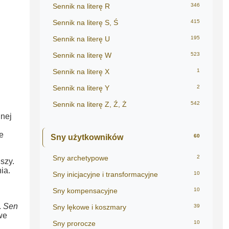
Sennik na literę R
346
Sennik na literę S, Ś
415
Sennik na literę U
195
Sennik na literę W
523
Sennik na literę X
1
Sennik na literę Y
2
Sennik na literę Z, Ź, Ż
542
nej
e
Sny użytkowników
60
Sny archetypowe
2
szy.
ia.
Sny inicjacyjne i transformacyjne
10
Sny kompensacyjne
10
.
Sen
Sny lękowe i koszmary
39
we
Sny prorocze
10