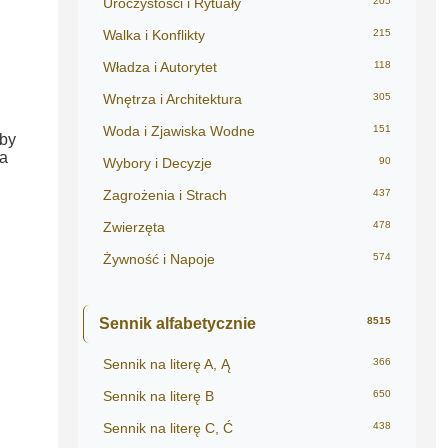
Uroczystości i Rytuały
205
Walka i Konflikty
215
Władza i Autorytet
118
Wnętrza i Architektura
305
Woda i Zjawiska Wodne
151
aby
na
Wybory i Decyzje
90
Zagrożenia i Strach
437
Zwierzęta
478
Żywność i Napoje
574
Sennik alfabetycznie
8515
Sennik na literę A, Ą
366
Sennik na literę B
650
Sennik na literę C, Ć
438