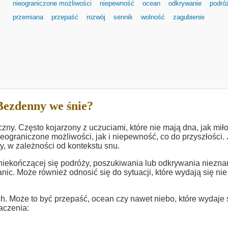
nieograniczone możliwości
niepewność
ocean
odkrywanie
podró
przemiana
przepaść
rozwój
sennik
wolność
zagubienie
Bezdenny we śnie?
zny. Często kojarzony z uczuciami, które nie mają dna, jak mił
graniczone możliwości, jak i niepewność, co do przyszłości. 
cy, w zależności od kontekstu snu.
niekończącej się podróży, poszukiwania lub odkrywania niezna
nic. Może również odnosić się do sytuacji, które wydają się ni
h. Może to być przepaść, ocean czy nawet niebo, które wydaje 
aczenia: