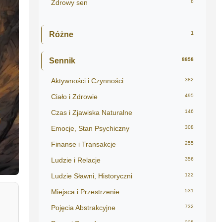
Zdrowy sen
6
Różne
1
Sennik
8858
Aktywności i Czynności
382
Ciało i Zdrowie
495
Czas i Zjawiska Naturalne
146
Emocje, Stan Psychiczny
308
Finanse i Transakcje
255
Ludzie i Relacje
356
Ludzie Sławni, Historyczni
122
Miejsca i Przestrzenie
531
Pojęcia Abstrakcyjne
732