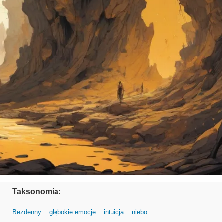
Taksonomia:
Bezdenny
głębokie emocje
intuicja
niebo