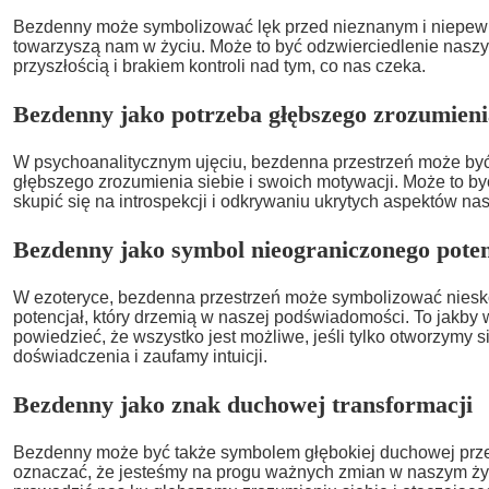
Bezdenny może symbolizować lęk przed nieznanym i niepewn
towarzyszą nam w życiu. Może to być odzwierciedlenie nasz
przyszłością i brakiem kontroli nad tym, co nas czeka.
Bezdenny jako potrzeba głębszego zrozumieni
W psychoanalitycznym ujęciu, bezdenna przestrzeń może by
głębszego zrozumienia siebie i swoich motywacji. Może to b
skupić się na introspekcji i odkrywaniu ukrytych aspektów na
Bezdenny jako symbol nieograniczonego poten
W ezoteryce, bezdenna przestrzeń może symbolizować niesk
potencjał, który drzemią w naszej podświadomości. To jakby
powiedzieć, że wszystko jest możliwe, jeśli tylko otworzymy 
doświadczenia i zaufamy intuicji.
Bezdenny jako znak duchowej transformacji
Bezdenny może być także symbolem głębokiej duchowej prz
oznaczać, że jesteśmy na progu ważnych zmian w naszym ży