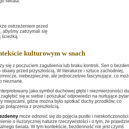
go świata.
kże ostrzeżeniem przed
, abyśmy zatrzymali się
 ścieżką.
tekście kulturowym w snach
zy się z poczuciem zagubienia lub braku kontroli.
Sen
o bezden
bawy przed przyszłością. W literaturze i sztuce zachodniej,
jemnicze, niebezpieczne, ale jednocześnie fascynujące, co moż
o nieznane.
terpretowany jako symbol duchowej głębi i niezmierzoności du
 zagłębić się w siebie i poszukać odpowiedzi na nurtujące pytan
yły miejscami, gdzie można było spotkać duchy przodków, co
o połączenia z przeszłością.
ezdenny
może odnosić się do pojęcia pustki i nieskończoności
enie o iluzorycznej naturze rzeczywistości i o tym, że prawdzi
alnego świata. W tym kontekście, bezdenność nie jest czymś