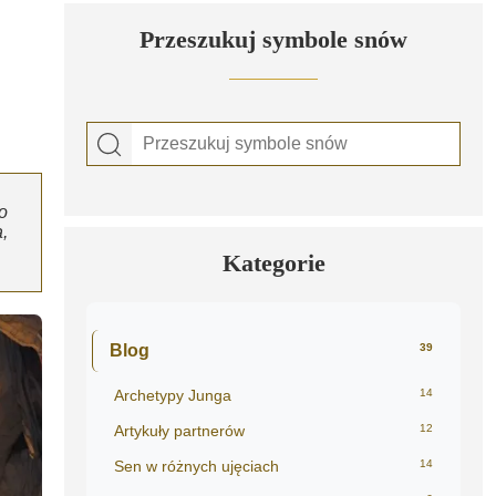
Przeszukuj symbole snów
o
,
Kategorie
Blog
39
Archetypy Junga
14
Artykuły partnerów
12
Sen w różnych ujęciach
14