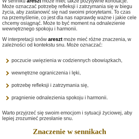
W senniku
areszt
może mieć także pozytywne konotacje.
Może oznaczać potrzebę refleksji i zatrzymania się w biegu
życia, aby zastanowić się nad swoimi priorytetami. To czas
na przemyślenie, co jest dla nas naprawdę ważne i jakie cele
chcemy osiągnąć. Może to być moment na odnalezienie
wewnętrznego spokoju i harmonii.
W interpretacji snów
areszt
może mieć różne znaczenia, w
zależności od kontekstu snu. Może oznaczać:
poczucie uwięzienia w codziennych obowiązkach,
wewnętrzne ograniczenia i lęki,
potrzebę refleksji i zatrzymania się,
pragnienie odnalezienia spokoju i harmonii.
Warto przyjrzeć się swoim emocjom i sytuacji życiowej, aby
lepiej zrozumieć przesłanie snu.
Znaczenie w sennikach