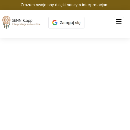
Zrozum swoje sny dzięki naszym interpretacjom.
☰