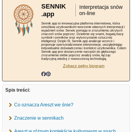
SENNIK
Interpretacja snów
.app
on-line
Sennik.app to innowacyjna platforma internetowa, która
umożliwia użytkownikom tworzenie własnych interpretacji i
wyjaśnień snów. Serwis pomaga w zrozumieniu ukrytych
znaczeń snów poprzez: Dzielenie się snami, bogatą bazę
symboli i senników oraz wykorzystanie sztucznej
inteligencji: Dzięki SI, Sennik.app analizuje wzorce i
proponuje spersonalizowane interpretacje, uwzględniając
indywidualne doświadczenia i kontekst użytkownika. Celem
Sennik.app jest dostarczenie narzędzi do głębszego
zrozumienia siebie poprzez analizę snów, łącząc
tradycyjną wiedzę z nowoczesną technologią.
Zobacz pełny biogram
Spis treści:
Co oznacza Areszt we śnie?
Znaczenie w sennikach
Areszt w różnym kontekście kulturowym w snach