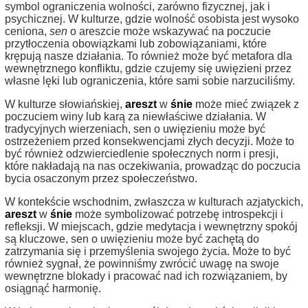
symbol ograniczenia wolności, zarówno fizycznej, jak i
psychicznej. W kulturze, gdzie wolność osobista jest wysoko
ceniona,
sen
o areszcie może wskazywać na poczucie
przytłoczenia obowiązkami lub zobowiązaniami, które
krępują nasze działania. To również może być metafora dla
wewnętrznego konfliktu, gdzie czujemy się uwięzieni przez
własne lęki lub ograniczenia, które sami sobie narzuciliśmy.
W kulturze słowiańskiej,
areszt
w
śnie
może mieć związek z
poczuciem winy lub karą za niewłaściwe działania. W
tradycyjnych wierzeniach, sen o uwięzieniu może być
ostrzeżeniem przed konsekwencjami złych decyzji. Może to
być również odzwierciedlenie społecznych norm i presji,
które nakładają na nas oczekiwania, prowadząc do poczucia
bycia osaczonym przez społeczeństwo.
W kontekście wschodnim, zwłaszcza w kulturach azjatyckich,
areszt
w
śnie
może symbolizować potrzebę introspekcji i
refleksji. W miejscach, gdzie medytacja i wewnętrzny spokój
są kluczowe, sen o uwięzieniu może być zachętą do
zatrzymania się i przemyślenia swojego życia. Może to być
również sygnał, że powinniśmy zwrócić uwagę na swoje
wewnętrzne blokady i pracować nad ich rozwiązaniem, by
osiągnąć harmonię.