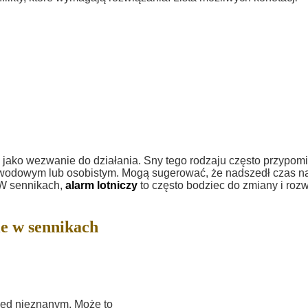
jako wezwanie do działania. Sny tego rodzaju często przypom
zawodowym lub osobistym. Mogą sugerować, że nadszedł czas n
. W sennikach,
alarm lotniczy
to często bodziec do zmiany i roz
e w sennikach
rzed nieznanym. Może to