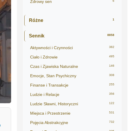
Zdrowy sen
6
Różne
1
Sennik
8858
Aktywności i Czynności
382
Ciało i Zdrowie
495
Czas i Zjawiska Naturalne
146
Emocje, Stan Psychiczny
308
Finanse i Transakcje
255
Ludzie i Relacje
356
Ludzie Sławni, Historyczni
122
Miejsca i Przestrzenie
531
Pojęcia Abstrakcyjne
732
a