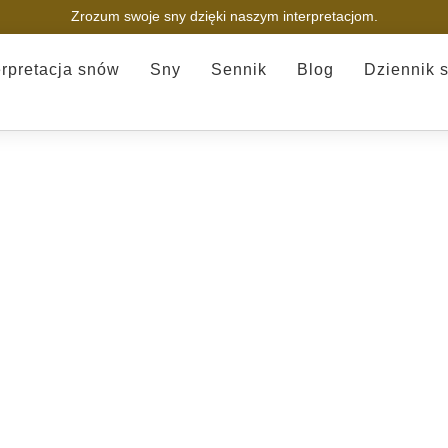
Zrozum swoje sny dzięki naszym interpretacjom.
erpretacja snów
Sny
Sennik
Blog
Dziennik 