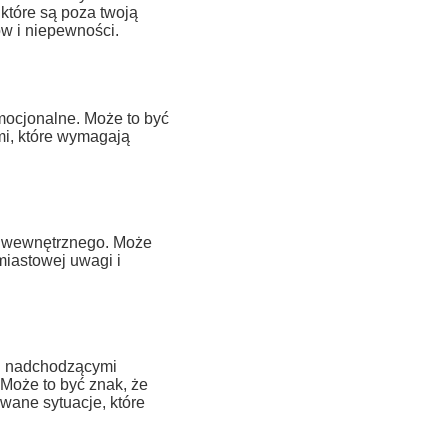
które są poza twoją
ów i niepewności.
mocjonalne. Może to być
mi, które wymagają
tu wewnętrznego. Może
miastowej uwagi i
ed nadchodzącymi
Może to być znak, że
ane sytuacje, które