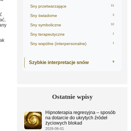
Sny przetwarzające
31
ć
Sny świadome
3
ać,
any
Sny symboliczne
32
Sny terapeutyczne
1
ak
Sny wspólne (interpersonalne)
1
Szybkie interpretacje snów
9
Ostatnie wpisy
Hipnoterapia regresyjna – sposób
na dotarcie do ukrytych źródeł
życiowych blokad
2026-06-01