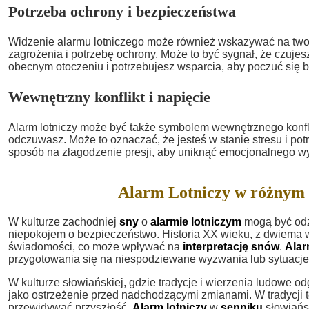
Potrzeba ochrony i bezpieczeństwa
Widzenie alarmu lotniczego może również wskazywać na tw
zagrożenia i potrzebę ochrony. Może to być sygnał, że czuje
obecnym otoczeniu i potrzebujesz wsparcia, aby poczuć się b
Wewnętrzny konflikt i napięcie
Alarm lotniczy może być także symbolem wewnętrznego konflik
odczuwasz. Może to oznaczać, że jesteś w stanie stresu i pot
sposób na złagodzenie presji, aby uniknąć emocjonalnego w
Alarm Lotniczy w różnym 
W kulturze zachodniej
sny
o
alarmie lotniczym
mogą być odz
niepokojem o bezpieczeństwo. Historia XX wieku, z dwiema w
świadomości, co może wpływać na
interpretację snów
.
Alar
przygotowania się na niespodziewane wyzwania lub sytuacje
W kulturze słowiańskiej, gdzie tradycje i wierzenia ludowe od
jako ostrzeżenie przed nadchodzącymi zmianami. W tradycji t
przewidywać przyszłość.
Alarm lotniczy
w
senniku
słowiańs