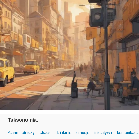
Taksonomia:
Alarm Lotniczy
chaos
działanie
emocje
inicjatywa
komunikacj