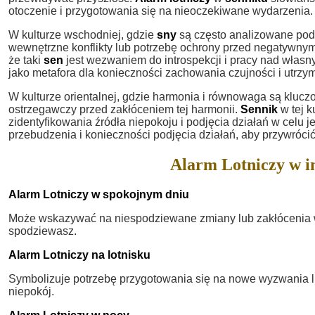
otoczenie i przygotowania się na nieoczekiwane wydarzenia.
W kulturze wschodniej, gdzie
sny
są często analizowane po
wewnętrzne konflikty lub potrzebę ochrony przed negatywnym
że taki
sen
jest wezwaniem do introspekcji i pracy nad wła
jako metafora dla konieczności zachowania czujności i utrzy
W kulturze orientalnej, gdzie harmonia i równowaga są kluc
ostrzegawczy przed zakłóceniem tej harmonii.
Sennik
w tej k
zidentyfikowania źródła niepokoju i podjęcia działań w celu 
przebudzenia i konieczności podjęcia działań, aby przywrócić 
Alarm Lotniczy w i
Alarm Lotniczy w spokojnym dniu
Może wskazywać na niespodziewane zmiany lub zakłócenia w ż
spodziewasz.
Alarm Lotniczy na lotnisku
Symbolizuje potrzebę przygotowania się na nowe wyzwania lu
niepokój.