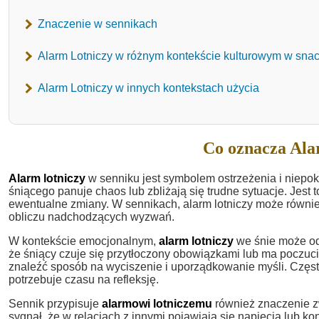
Znaczenie w sennikach
Alarm Lotniczy w różnym kontekście kulturowym w sna
Alarm Lotniczy w innych kontekstach użycia
Co oznacza Ala
Alarm lotniczy
w senniku jest symbolem ostrzeżenia i niepoko
śniącego panuje chaos lub zbliżają się trudne sytuacje. Jest
ewentualne zmiany. W sennikach, alarm lotniczy może równie
obliczu nadchodzących wyzwań.
W kontekście emocjonalnym,
alarm lotniczy
we śnie może od
że śniący czuje się przytłoczony obowiązkami lub ma poczuc
znaleźć sposób na wyciszenie i uporządkowanie myśli. Często
potrzebuje czasu na refleksję.
Sennik przypisuje
alarmowi lotniczemu
również znaczenie zw
sygnał, że w relacjach z innymi pojawiają się napięcia lub ko