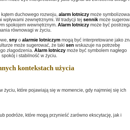
d kątem duchowego rozwoju,
alarm lotniczy
może symbolizowa
i wpływami zewnętrznymi. W tradycji tej
sennik
może sugerow
snym spokojem wewnętrznym.
Alarm lotniczy
może być postrzeg
mania równowagi w życiu.
zowe,
sny
o
alarmie lotniczym
mogą być interpretowane jako zn
ulturze może sugerować, że taki
sen
wskazuje na potrzebę
jego złagodzenia.
Alarm lotniczy
może być symbolem nagłego
spokój i stabilność w życiu.
nnych kontekstach użycia
yciu, które pojawiają się w momencie, gdy najmniej się ich
b podróże, które mogą przynieść zarówno ekscytację, jak i