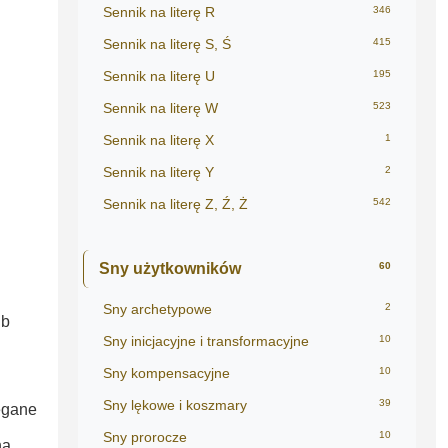
Sennik na literę R
346
Sennik na literę S, Ś
415
Sennik na literę U
195
Sennik na literę W
523
Sennik na literę X
1
Sennik na literę Y
2
Sennik na literę Z, Ź, Ż
542
Sny użytkowników
60
Sny archetypowe
2
ub
Sny inicjacyjne i transformacyjne
10
Sny kompensacyjne
10
Sny lękowe i koszmary
39
egane
Sny prorocze
10
na