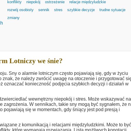
konflikty
niepokój
ostrzeżenie
relacje międzyludzkie
rozwój osobisty
sennik
stres
szybkie decyzje
trudne sytuacje
zmiany
ch
rm Lotniczy we śnie?
ju. Sny o alarmie lotniczym często pojawiają się, gdy w życiu
 to znak, że należy zwrócić uwagę na otoczenie i przygotować si
ż oznaczać konieczność podjęcia szybkich decyzji i działań w
zwierciedlać wewnętrzny niepokój i stres. Może wskazywać na 
ie zagrożenia. W sennikach, takie sny mogą być sygnałem, że n
 pojawiają się w momentach, gdy śniący jest pod presją i
iązane z komunikacją i relacjami międzyludzkimi. Może to by
nflikty, które wymagają rozwiązania. Lista możliwych konotacji