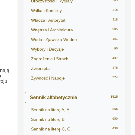
Uroczystości i Rytuały
205
Walka i Konflikty
215
Władza i Autorytet
118
Wnętrza i Architektura
305
Woda i Zjawiska Wodne
151
Wybory i Decyzje
90
Zagrożenia i Strach
437
Zwierzęta
478
inają
a
Żywność i Napoje
574
woju
Sennik alfabetycznie
8515
Sennik na literę A, Ą
366
Sennik na literę B
650
Sennik na literę C, Ć
438