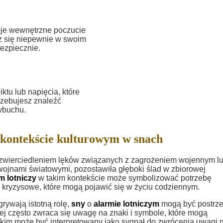
oje wewnętrzne poczucie
sz się niepewnie w swoim
ezpiecznie.
tu lub napięcia, które
rzebujesz znaleźć
ybuchu.
kontekście kulturowym w snach
wierciedleniem lęków związanych z zagrożeniem wojennym l
ojnami światowymi, pozostawiła głęboki ślad w zbiorowej
m lotniczy
w takim kontekście może symbolizować potrzebę
 kryzysowe, które mogą pojawić się w życiu codziennym.
grywają istotną rolę,
sny
o
alarmie lotniczym
mogą być postrz
ej często zwraca się uwagę na znaki i symbole, które mogą
kim może być interpretowany jako sygnał do zwrócenia uwagi 