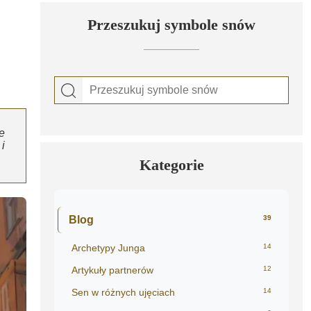
Przeszukuj symbole snów
e
i
Kategorie
Blog
39
Archetypy Junga
14
Artykuły partnerów
12
Sen w różnych ujęciach
14