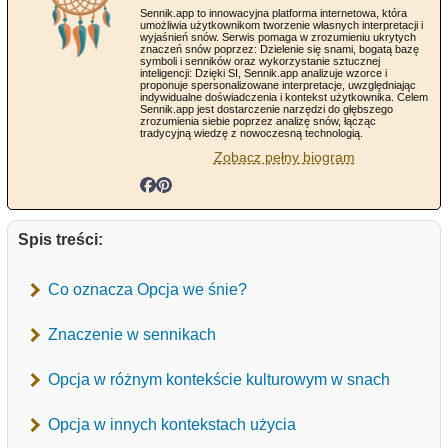
Sennik.app to innowacyjna platforma internetowa, która
umożliwia użytkownikom tworzenie własnych interpretacji i
wyjaśnień snów. Serwis pomaga w zrozumieniu ukrytych
znaczeń snów poprzez: Dzielenie się snami, bogatą bazę
symboli i senników oraz wykorzystanie sztucznej
inteligencji: Dzięki SI, Sennik.app analizuje wzorce i
proponuje spersonalizowane interpretacje, uwzględniając
indywidualne doświadczenia i kontekst użytkownika. Celem
Sennik.app jest dostarczenie narzędzi do głębszego
zrozumienia siebie poprzez analizę snów, łącząc
tradycyjną wiedzę z nowoczesną technologią.
Zobacz pełny biogram
Spis treści:
Co oznacza Opcja we śnie?
Znaczenie w sennikach
Opcja w różnym kontekście kulturowym w snach
Opcja w innych kontekstach użycia