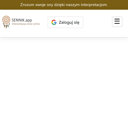
Zrozum swoje sny dzięki naszym interpretacjom.
☰