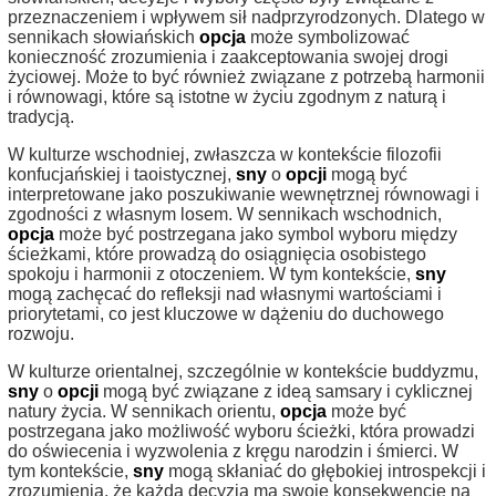
przeznaczeniem i wpływem sił nadprzyrodzonych. Dlatego w
sennikach słowiańskich
opcja
może symbolizować
konieczność zrozumienia i zaakceptowania swojej drogi
życiowej. Może to być również związane z potrzebą harmonii
i równowagi, które są istotne w życiu zgodnym z naturą i
tradycją.
W kulturze wschodniej, zwłaszcza w kontekście filozofii
konfucjańskiej i taoistycznej,
sny
o
opcji
mogą być
interpretowane jako poszukiwanie wewnętrznej równowagi i
zgodności z własnym losem. W sennikach wschodnich,
opcja
może być postrzegana jako symbol wyboru między
ścieżkami, które prowadzą do osiągnięcia osobistego
spokoju i harmonii z otoczeniem. W tym kontekście,
sny
mogą zachęcać do refleksji nad własnymi wartościami i
priorytetami, co jest kluczowe w dążeniu do duchowego
rozwoju.
W kulturze orientalnej, szczególnie w kontekście buddyzmu,
sny
o
opcji
mogą być związane z ideą samsary i cyklicznej
natury życia. W sennikach orientu,
opcja
może być
postrzegana jako możliwość wyboru ścieżki, która prowadzi
do oświecenia i wyzwolenia z kręgu narodzin i śmierci. W
tym kontekście,
sny
mogą skłaniać do głębokiej introspekcji i
zrozumienia, że każda decyzja ma swoje konsekwencje na