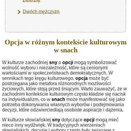
Dwóch mężczyzn
Opcja w różnym kontekście kulturowym
w snach
W kulturze zachodniej
sny
o
opcji
mogą symbolizować
wolność wyboru i niezależność, które są cenionymi
wartościami w społeczeństwach demokratycznych. W
sennikach tego kręgu kulturowego,
opcja
może być
postrzegana jako metafora różnorodnych możliwości
życiowych, które stoją przed śniącym. Warto zauważyć, że w
zachodnim kontekście kulturowym często kładzie się nacisk
na indywidualizm, co w
snach
może manifestować się jako
potrzeba dokonywania własnych wyborów i podejmowania
decyzji, które odzwierciedlają osobiste aspiracje i dążenia.
W kulturze słowiańskiej
sny
dotyczące
opcji
mogą mieć
nieco inny wydźwięk. W tradycyjnych wierzeniach
słowiańskich, decyzje i wybory często były związane z