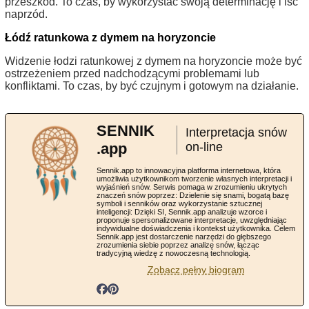
przeszkód. To czas, by wykorzystać swoją determinację i iść
naprzód.
Łódź ratunkowa z dymem na horyzoncie
Widzenie łodzi ratunkowej z dymem na horyzoncie może być
ostrzeżeniem przed nadchodzącymi problemami lub
konfliktami. To czas, by być czujnym i gotowym na działanie.
SENNIK
Interpretacja snów
.app
on-line
Sennik.app to innowacyjna platforma internetowa, która
umożliwia użytkownikom tworzenie własnych interpretacji i
wyjaśnień snów. Serwis pomaga w zrozumieniu ukrytych
znaczeń snów poprzez: Dzielenie się snami, bogatą bazę
symboli i senników oraz wykorzystanie sztucznej
inteligencji: Dzięki SI, Sennik.app analizuje wzorce i
proponuje spersonalizowane interpretacje, uwzględniając
indywidualne doświadczenia i kontekst użytkownika. Celem
Sennik.app jest dostarczenie narzędzi do głębszego
zrozumienia siebie poprzez analizę snów, łącząc
tradycyjną wiedzę z nowoczesną technologią.
Zobacz pełny biogram