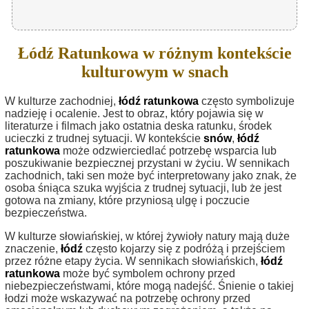
Łódź Ratunkowa w różnym kontekście
kulturowym w snach
W kulturze zachodniej,
łódź ratunkowa
często symbolizuje
nadzieję i ocalenie. Jest to obraz, który pojawia się w
literaturze i filmach jako ostatnia deska ratunku, środek
ucieczki z trudnej sytuacji. W kontekście
snów
,
łódź
ratunkowa
może odzwierciedlać potrzebę wsparcia lub
poszukiwanie bezpiecznej przystani w życiu. W sennikach
zachodnich, taki sen może być interpretowany jako znak, że
osoba śniąca szuka wyjścia z trudnej sytuacji, lub że jest
gotowa na zmiany, które przyniosą ulgę i poczucie
bezpieczeństwa.
W kulturze słowiańskiej, w której żywioły natury mają duże
znaczenie,
łódź
często kojarzy się z podróżą i przejściem
przez różne etapy życia. W sennikach słowiańskich,
łódź
ratunkowa
może być symbolem ochrony przed
niebezpieczeństwami, które mogą nadejść. Śnienie o takiej
łodzi może wskazywać na potrzebę ochrony przed