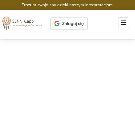
Zrozum swoje sny dzięki naszym interpretacjom.
☰