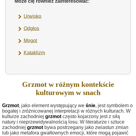
Może cię również zainteresować:
Urwisko
Odgłos
Mogot
Kataklizm
Grzmot w różnym kontekście
kulturowym w snach
Grzmot
, jako element występujący we
śnie
, jest symbolem o
bogatej i zróżnicowanej interpretacji w różnych kulturach. W
kulturze zachodniej
grzmot
często kojarzony jest z siłą
natury i nieprzewidywalnością losu. W literaturze i sztuce
zachodniej
grzmot
bywa postrzegany jako zwiastun zmian
lub jako metafora gwałtownych emocji, które mogą pojawić