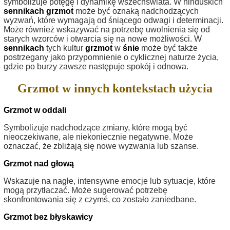
symbolizuje potęgę i dynamikę wszechświata. W hinduskich
sennikach
grzmot
może być oznaką nadchodzących
wyzwań, które wymagają od śniącego odwagi i determinacji.
Może również wskazywać na potrzebę uwolnienia się od
starych wzorców i otwarcia się na nowe możliwości. W
sennikach
tych kultur
grzmot
w
śnie
może być także
postrzegany jako przypomnienie o cyklicznej naturze życia,
gdzie po burzy zawsze następuje spokój i odnowa.
Grzmot w innych kontekstach użycia
Grzmot w oddali
Symbolizuje nadchodzące zmiany, które mogą być
nieoczekiwane, ale niekoniecznie negatywne. Może
oznaczać, że zbliżają się nowe wyzwania lub szanse.
Grzmot nad głową
Wskazuje na nagłe, intensywne emocje lub sytuacje, które
mogą przytłaczać. Może sugerować potrzebę
skonfrontowania się z czymś, co zostało zaniedbane.
Grzmot bez błyskawicy