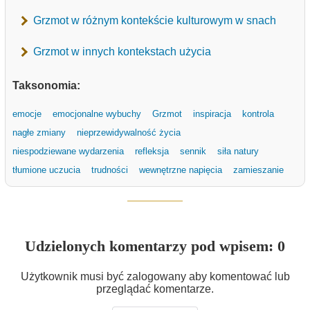
Grzmot w różnym kontekście kulturowym w snach
Grzmot w innych kontekstach użycia
Taksonomia:
emocje
emocjonalne wybuchy
Grzmot
inspiracja
kontrola
nagłe zmiany
nieprzewidywalność życia
niespodziewane wydarzenia
refleksja
sennik
siła natury
tłumione uczucia
trudności
wewnętrzne napięcia
zamieszanie
Udzielonych komentarzy pod wpisem: 0
Użytkownik musi być zalogowany aby komentować lub
przeglądać komentarze.