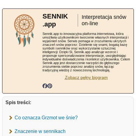
SENNIK
Interpretacja snów
.app
on-line
Sennik.app to innowacyjna platforma internetowa, która
umożliwia użytkownikom tworzenie własnych interpretacji i
wyjaśnień snów. Serwis pomaga w zrozumieniu ukrytych
znaczeń snów poprzez: Dzielenie się snami, bogatą bazę
symboli i senników oraz wykorzystanie sztucznej
inteligencji: Dzięki SI, Sennik.app analizuje wzorce i
proponuje spersonalizowane interpretacje, uwzględniając
indywidualne doświadczenia i kontekst użytkownika. Celem
Sennik.app jest dostarczenie narzędzi do głębszego
zrozumienia siebie poprzez analizę snów, łącząc
tradycyjną wiedzę z nowoczesną technologią.
Zobacz pełny biogram
Spis treści:
Co oznacza Grzmot we śnie?
Znaczenie w sennikach