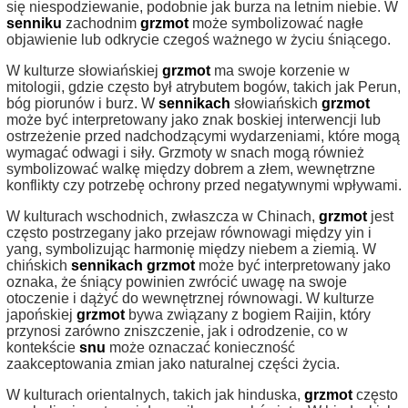
się niespodziewanie, podobnie jak burza na letnim niebie. W
senniku
zachodnim
grzmot
może symbolizować nagłe
objawienie lub odkrycie czegoś ważnego w życiu śniącego.
W kulturze słowiańskiej
grzmot
ma swoje korzenie w
mitologii, gdzie często był atrybutem bogów, takich jak Perun,
bóg piorunów i burz. W
sennikach
słowiańskich
grzmot
może być interpretowany jako znak boskiej interwencji lub
ostrzeżenie przed nadchodzącymi wydarzeniami, które mogą
wymagać odwagi i siły. Grzmoty w snach mogą również
symbolizować walkę między dobrem a złem, wewnętrzne
konflikty czy potrzebę ochrony przed negatywnymi wpływami.
W kulturach wschodnich, zwłaszcza w Chinach,
grzmot
jest
często postrzegany jako przejaw równowagi między yin i
yang, symbolizując harmonię między niebem a ziemią. W
chińskich
sennikach
grzmot
może być interpretowany jako
oznaka, że śniący powinien zwrócić uwagę na swoje
otoczenie i dążyć do wewnętrznej równowagi. W kulturze
japońskiej
grzmot
bywa związany z bogiem Raijin, który
przynosi zarówno zniszczenie, jak i odrodzenie, co w
kontekście
snu
może oznaczać konieczność
zaakceptowania zmian jako naturalnej części życia.
W kulturach orientalnych, takich jak hinduska,
grzmot
często