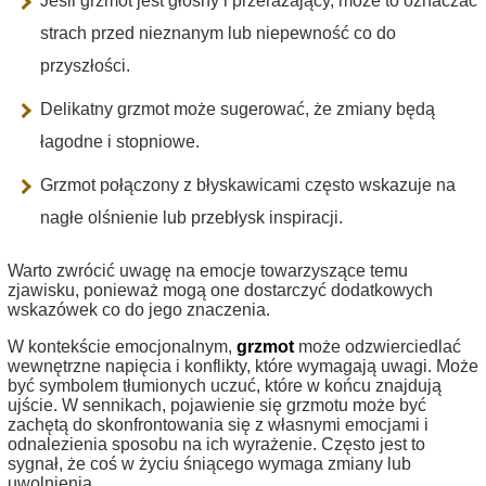
Jeśli grzmot jest głośny i przerażający, może to oznaczać
strach przed nieznanym lub niepewność co do
przyszłości.
Delikatny grzmot może sugerować, że zmiany będą
łagodne i stopniowe.
Grzmot połączony z błyskawicami często wskazuje na
nagłe olśnienie lub przebłysk inspiracji.
Warto zwrócić uwagę na emocje towarzyszące temu
zjawisku, ponieważ mogą one dostarczyć dodatkowych
wskazówek co do jego znaczenia.
W kontekście emocjonalnym,
grzmot
może odzwierciedlać
wewnętrzne napięcia i konflikty, które wymagają uwagi. Może
być symbolem tłumionych uczuć, które w końcu znajdują
ujście. W sennikach, pojawienie się grzmotu może być
zachętą do skonfrontowania się z własnymi emocjami i
odnalezienia sposobu na ich wyrażenie. Często jest to
sygnał, że coś w życiu śniącego wymaga zmiany lub
uwolnienia.