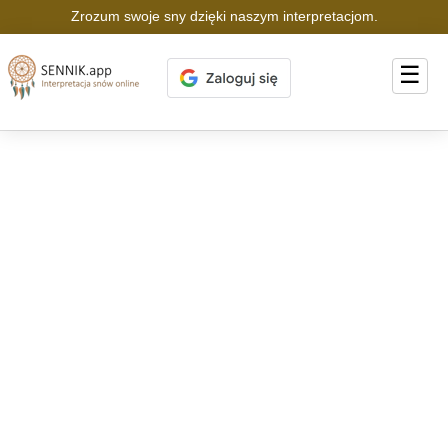
Zrozum swoje sny dzięki naszym interpretacjom.
☰