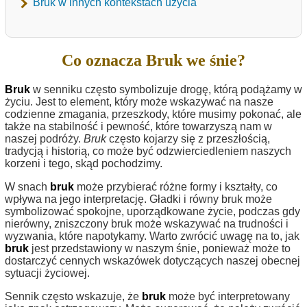
Bruk w innych kontekstach użycia
Co oznacza Bruk we śnie?
Bruk
w senniku często symbolizuje drogę, którą podążamy w
życiu. Jest to element, który może wskazywać na nasze
codzienne zmagania, przeszkody, które musimy pokonać, ale
także na stabilność i pewność, które towarzyszą nam w
naszej podróży.
Bruk
często kojarzy się z przeszłością,
tradycją i historią, co może być odzwierciedleniem naszych
korzeni i tego, skąd pochodzimy.
W snach
bruk
może przybierać różne formy i kształty, co
wpływa na jego interpretację. Gładki i równy bruk może
symbolizować spokojne, uporządkowane życie, podczas gdy
nierówny, zniszczony bruk może wskazywać na trudności i
wyzwania, które napotykamy. Warto zwrócić uwagę na to, jak
bruk
jest przedstawiony w naszym śnie, ponieważ może to
dostarczyć cennych wskazówek dotyczących naszej obecnej
sytuacji życiowej.
Sennik często wskazuje, że
bruk
może być interpretowany