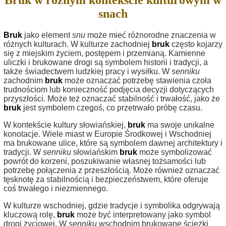
Bruk w różnym kontekście kulturowym w
snach
Bruk
jako element
snu
może mieć różnorodne znaczenia w
różnych kulturach. W kulturze zachodniej
bruk
często kojarzy
się z miejskim życiem, postępem i przemianą. Kamienne
uliczki i brukowane drogi są symbolem historii i tradycji, a
także świadectwem ludzkiej pracy i wysiłku. W
senniku
zachodnim
bruk
może oznaczać potrzebę stawienia czoła
trudnościom lub konieczność podjęcia decyzji dotyczących
przyszłości. Może też oznaczać stabilność i trwałość, jako że
bruk
jest symbolem czegoś, co przetrwało próbę czasu.
W kontekście kultury słowiańskiej,
bruk
ma swoje unikalne
konotacje. Wiele miast w Europie Środkowej i Wschodniej
ma brukowane ulice, które są symbolem dawnej architektury i
tradycji. W
senniku
słowiańskim
bruk
może symbolizować
powrót do korzeni, poszukiwanie własnej tożsamości lub
potrzebę połączenia z przeszłością. Może również oznaczać
tęsknotę za stabilnością i bezpieczeństwem, które oferuje
coś trwałego i niezmiennego.
W kulturze wschodniej, gdzie tradycje i symbolika odgrywają
kluczową rolę,
bruk
może być interpretowany jako symbol
drogi życiowej. W
senniku
wschodnim brukowane ścieżki