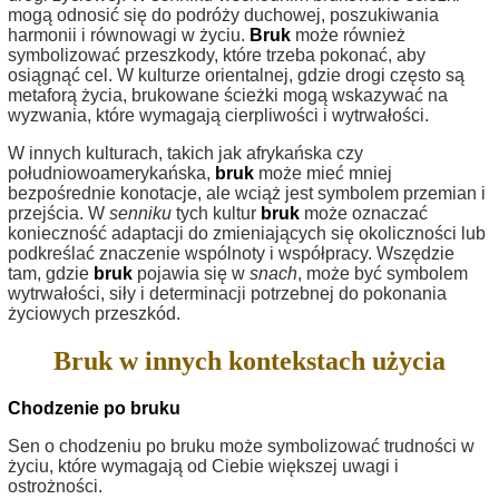
mogą odnosić się do podróży duchowej, poszukiwania
harmonii i równowagi w życiu.
Bruk
może również
symbolizować przeszkody, które trzeba pokonać, aby
osiągnąć cel. W kulturze orientalnej, gdzie drogi często są
metaforą życia, brukowane ścieżki mogą wskazywać na
wyzwania, które wymagają cierpliwości i wytrwałości.
W innych kulturach, takich jak afrykańska czy
południowoamerykańska,
bruk
może mieć mniej
bezpośrednie konotacje, ale wciąż jest symbolem przemian i
przejścia. W
senniku
tych kultur
bruk
może oznaczać
konieczność adaptacji do zmieniających się okoliczności lub
podkreślać znaczenie wspólnoty i współpracy. Wszędzie
tam, gdzie
bruk
pojawia się w
snach
, może być symbolem
wytrwałości, siły i determinacji potrzebnej do pokonania
życiowych przeszkód.
Bruk w innych kontekstach użycia
Chodzenie po bruku
Sen o chodzeniu po bruku może symbolizować trudności w
życiu, które wymagają od Ciebie większej uwagi i
ostrożności.