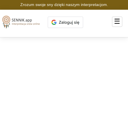
Zrozum swoje sny dzięki naszym interpretacjom.
☰