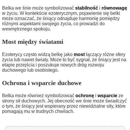
Belka we śnie może symbolizować
stabilność
i
równowagę
w życiu. W kontekście ezoterycznym, pojawienie się belki
może oznaczać, że śniący odnajduje harmonię pomiędzy
różnymi aspektami swojego życia, co prowadzi do
wewnętrznego spokoju.
Most między światami
Ezoterycy często widzą belkę jako
most
łączący różne sfery
życia lub nawet światy. Może to być sygnał, że śniący jest na
etapie przejścia i poszukuje nowych dróg rozwoju
duchowego lub osobistego.
Ochrona i wsparcie duchowe
Belka może również symbolizować
ochronę
i
wsparcie
ze
strony sił duchowych. Jej obecność we śnie może świadczyć
o tym, że śniący jest wspierany przez niewidzialne siły, które
pomagają mu w trudnych chwilach.