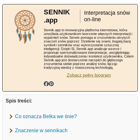
SENNIK
Interpretacja snów
.app
on-line
Sennik.app to innowacyjna platforma internetowa, która
umożliwia użytkownikom tworzenie własnych interpretacji i
wyjaśnień snów. Serwis pomaga w zrozumieniu ukrytych
znaczeń snów poprzez: Dzielenie się snami, bogatą bazę
symboli i senników oraz wykorzystanie sztucznej
inteligencji: Dzięki SI, Sennik.app analizuje wzorce i
proponuje spersonalizowane interpretacje, uwzględniając
indywidualne doświadczenia i kontekst użytkownika. Celem
Sennik.app jest dostarczenie narzędzi do głębszego
zrozumienia siebie poprzez analizę snów, łącząc
tradycyjną wiedzę z nowoczesną technologią.
Zobacz pełny biogram
Spis treści:
Co oznacza Belka we śnie?
Znaczenie w sennikach