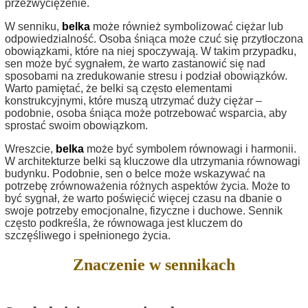
przezwyciężenie.
W senniku,
belka
może również symbolizować ciężar lub
odpowiedzialność. Osoba śniąca może czuć się przytłoczona
obowiązkami, które na niej spoczywają. W takim przypadku,
sen może być sygnałem, że warto zastanowić się nad
sposobami na zredukowanie stresu i podział obowiązków.
Warto pamiętać, że belki są często elementami
konstrukcyjnymi, które muszą utrzymać duży ciężar –
podobnie, osoba śniąca może potrzebować wsparcia, aby
sprostać swoim obowiązkom.
Wreszcie,
belka
może być symbolem równowagi i harmonii.
W architekturze belki są kluczowe dla utrzymania równowagi
budynku. Podobnie, sen o belce może wskazywać na
potrzebę zrównoważenia różnych aspektów życia. Może to
być sygnał, że warto poświęcić więcej czasu na dbanie o
swoje potrzeby emocjonalne, fizyczne i duchowe. Sennik
często podkreśla, że równowaga jest kluczem do
szczęśliwego i spełnionego życia.
Znaczenie w sennikach