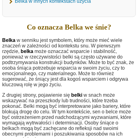
Belka w innych kontekstach użycia
Co oznacza Belka we śnie?
Belka
w senniku jest symbolem, który może mieć wiele
znaczeń w zależności od kontekstu snu. W pierwszym
rzędzie,
belka
może oznaczać wsparcie i stabilność,
ponieważ w rzeczywistości belki są często używane do
podtrzymywania konstrukcji budynków. Może to być znak, że
osoba śniąca potrzebuje wsparcia w swoim życiu, czy to
emocjonalnego, czy materialnego. Może to również
sugerować, że śniący jest dla kogoś wsparciem i odgrywa
kluczową rolę w jego życiu.
Z drugiej strony, pojawienie się
belki
w snach może
wskazywać na przeszkody lub trudności, które trzeba
pokonać. Belki mogą być interpretowane jako bariery, które
blokują drogę do celu. W tym kontekście, sen o belce może
być ostrzeżeniem przed nadchodzącymi wyzwaniami, które
wymagają wytrwałości i determinacji. Osoby śniące o
belkach mogą być zachęcane do refleksji nad swoimi
obecnymi problemami i poszukiwania sposobów na ich