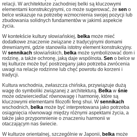
relacji. W architekturze zachodniej belki są kluczowymi
elementami konstrukcyjnymi, co może sugerować, że
sen
o
belce wskazuje na potrzebę wzmocnienia swojej pozycji lub
zbudowania solidnych fundamentów w jakimś aspekcie
życia.
W kontekście kultury słowiańskiej,
belka
może mieć
dodatkowe znaczenie związane z tradycyjnymi domami
drewnianymi, gdzie stanowiła istotny element konstrukcyjny.
W
sennikach
słowiańskich,
belka
może symbolizować dom i
rodzinę, a także ochronę, jaką daje wspólnota.
Sen
o belce w
tej kulturze może być postrzegany jako potrzeba zwrócenia
uwagi na relacje rodzinne lub chęć powrotu do korzeni i
tradycji.
Kultura wschodnia, zwłaszcza chińska, przywiązuje dużą
wagę do symboliki związanej z architekturą.
Belka
w
śnie
może odzwierciedlać równowagę i harmonię, które są
kluczowymi elementami filozofii feng shui. W
sennikach
wschodnich,
belka
może być interpretowana jako potrzeba
osiągnięcia równowagi między różnymi aspektami życia, a
także jako przypomnienie o znaczeniu harmonii w
otaczającym nas świecie.
W kulturze orientalnej, szczególnie w Japonii,
belka
może