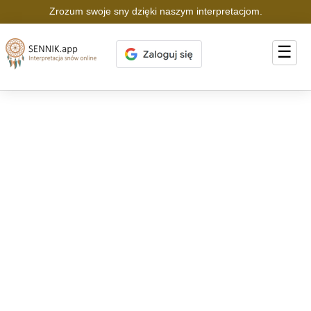
Zrozum swoje sny dzięki naszym interpretacjom.
☰