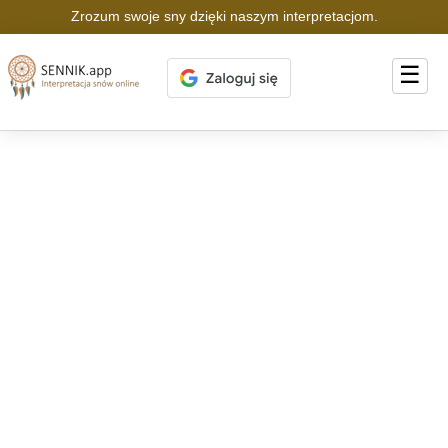
Zrozum swoje sny dzięki naszym interpretacjom.
☰