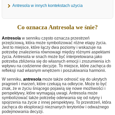
Antresola w innych kontekstach użycia
Co oznacza Antresola we śnie?
Antresola
w senniku często oznacza przestrzeń
przejściową, która może symbolizować różne etapy życia.
Jest to miejsce, które łączy dwa poziomy i wskazuje na
potrzebę znalezienia równowagi między różnymi aspektami
życia. Antresola w snach może być interpretowana jako
potrzeba zbliżenia się do własnych emocji i zrozumienia ich
wpływu na codzienne decyzje. To miejsce, które zachęca do
refleksji nad własnym wnętrzem i poszukiwania harmonii.
W senniku,
antresola
może także odnosić się do ukrytych
pragnień i marzeń, które czekają na odkrycie. Może to być
znak, że w życiu śniącego pojawią się nowe możliwości i
perspektywy, które wymagają uwagi. Antresola może
symbolizować także potrzebę oderwania się od rutyny i
spojrzenia na życie z innej perspektywy. To przestrzeń, która
zachęca do eksploracji nieznanych terytoriów i odważnego
podejmowania decyzji.