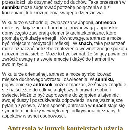
przeszłości lub otrzymać rady od duchów. Taka przestrzeń w
senniku
może sugerować potrzebę połączenia się z
korzeniami lub zrozumienia swojego dziedzictwa.
W kulturze wschodniej, zwłaszcza w Japonii,
antresola
może być kojarzona z harmonią i równowagą. Japońskie
domy często zawierają elementy architektoniczne, które
promują cyrkulację energii i równowagę, a antresola może
być miejscem medytacji i refleksji. W
snach
, taka przestrzeń
może oznaczać potrzebę znalezienia wewnętrznego spokoju
i zrozumienia siebie. Może to być sygnał, że śniący powinien
zwrócić uwagę na swoje emocje i dążyć do harmonii w
swoim życiu.
W kulturze orientalnej, antresola może symbolizować
miejsce duchowego wzrostu i oświecenia. W
senniku
,
pojawienie się
antresoli
może oznaczać, że śniący znajduje
się na ścieżce do odkrycia głębszych prawd o sobie i
świecie. Może to być zaproszenie do zgłębienia tajemnic
swojej duszy i poszukiwania odpowiedzi na najważniejsze
pytania życiowe. W ten sposób, antresola w
snach
staje się
symbolem podróży wewnętrznej i odkrywania nieznanych
aspektów własnej osobowości.
Antresola w innych kontekstach użycia