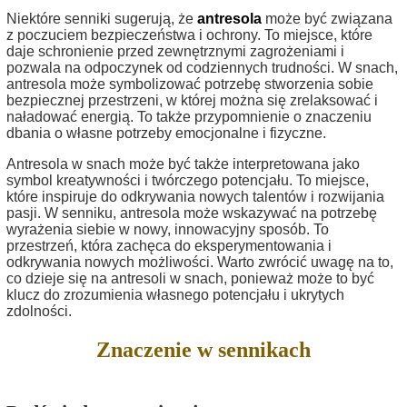
Niektóre senniki sugerują, że
antresola
może być związana
z poczuciem bezpieczeństwa i ochrony. To miejsce, które
daje schronienie przed zewnętrznymi zagrożeniami i
pozwala na odpoczynek od codziennych trudności. W snach,
antresola może symbolizować potrzebę stworzenia sobie
bezpiecznej przestrzeni, w której można się zrelaksować i
naładować energią. To także przypomnienie o znaczeniu
dbania o własne potrzeby emocjonalne i fizyczne.
Antresola w snach może być także interpretowana jako
symbol kreatywności i twórczego potencjału. To miejsce,
które inspiruje do odkrywania nowych talentów i rozwijania
pasji. W senniku, antresola może wskazywać na potrzebę
wyrażenia siebie w nowy, innowacyjny sposób. To
przestrzeń, która zachęca do eksperymentowania i
odkrywania nowych możliwości. Warto zwrócić uwagę na to,
co dzieje się na antresoli w snach, ponieważ może to być
klucz do zrozumienia własnego potencjału i ukrytych
zdolności.
Znaczenie w sennikach