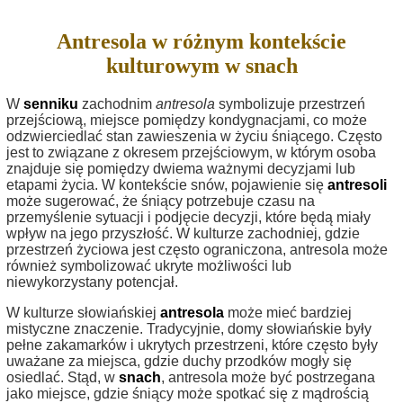
Antresola w różnym kontekście
kulturowym w snach
W
senniku
zachodnim
antresola
symbolizuje przestrzeń
przejściową, miejsce pomiędzy kondygnacjami, co może
odzwierciedlać stan zawieszenia w życiu śniącego. Często
jest to związane z okresem przejściowym, w którym osoba
znajduje się pomiędzy dwiema ważnymi decyzjami lub
etapami życia. W kontekście snów, pojawienie się
antresoli
może sugerować, że śniący potrzebuje czasu na
przemyślenie sytuacji i podjęcie decyzji, które będą miały
wpływ na jego przyszłość. W kulturze zachodniej, gdzie
przestrzeń życiowa jest często ograniczona, antresola może
również symbolizować ukryte możliwości lub
niewykorzystany potencjał.
W kulturze słowiańskiej
antresola
może mieć bardziej
mistyczne znaczenie. Tradycyjnie, domy słowiańskie były
pełne zakamarków i ukrytych przestrzeni, które często były
uważane za miejsca, gdzie duchy przodków mogły się
osiedlać. Stąd, w
snach
, antresola może być postrzegana
jako miejsce, gdzie śniący może spotkać się z mądrością