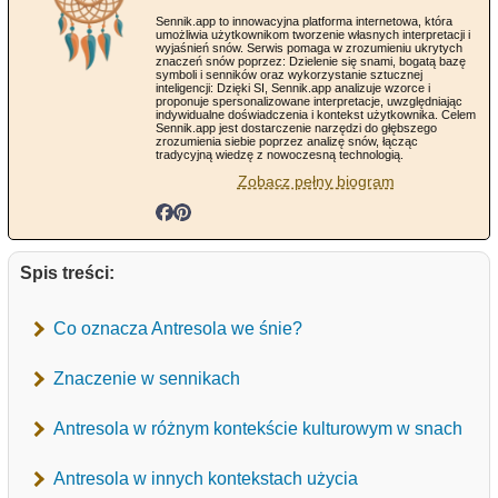
Sennik.app to innowacyjna platforma internetowa, która
umożliwia użytkownikom tworzenie własnych interpretacji i
wyjaśnień snów. Serwis pomaga w zrozumieniu ukrytych
znaczeń snów poprzez: Dzielenie się snami, bogatą bazę
symboli i senników oraz wykorzystanie sztucznej
inteligencji: Dzięki SI, Sennik.app analizuje wzorce i
proponuje spersonalizowane interpretacje, uwzględniając
indywidualne doświadczenia i kontekst użytkownika. Celem
Sennik.app jest dostarczenie narzędzi do głębszego
zrozumienia siebie poprzez analizę snów, łącząc
tradycyjną wiedzę z nowoczesną technologią.
Zobacz pełny biogram
Spis treści:
Co oznacza Antresola we śnie?
Znaczenie w sennikach
Antresola w różnym kontekście kulturowym w snach
Antresola w innych kontekstach użycia