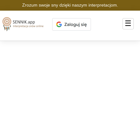
Zrozum swoje sny dzięki naszym interpretacjom.
☰