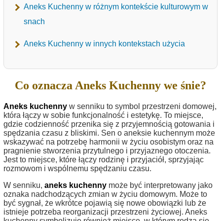
Aneks Kuchenny w różnym kontekście kulturowym w
snach
Aneks Kuchenny w innych kontekstach użycia
Co oznacza Aneks Kuchenny we śnie?
Aneks kuchenny
w senniku to symbol przestrzeni domowej,
która łączy w sobie funkcjonalność i estetykę. To miejsce,
gdzie codzienność przenika się z przyjemnością gotowania i
spędzania czasu z bliskimi. Sen o aneksie kuchennym może
wskazywać na potrzebę harmonii w życiu osobistym oraz na
pragnienie stworzenia przytulnego i przyjaznego otoczenia.
Jest to miejsce, które łączy rodzinę i przyjaciół, sprzyjając
rozmowom i wspólnemu spędzaniu czasu.
W senniku,
aneks kuchenny
może być interpretowany jako
oznaka nadchodzących zmian w życiu domowym. Może to
być sygnał, że wkrótce pojawią się nowe obowiązki lub że
istnieje potrzeba reorganizacji przestrzeni życiowej. Aneks
kuchenny symbolizuje również miejsce, w którym rodzą się