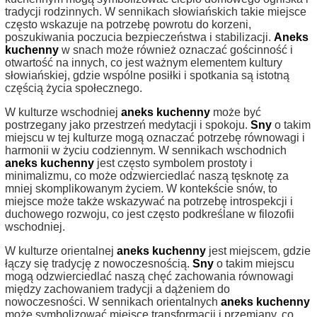
tradycji rodzinnych. W sennikach słowiańskich takie miejsce
często wskazuje na potrzebę powrotu do korzeni,
poszukiwania poczucia bezpieczeństwa i stabilizacji.
Aneks
kuchenny
w snach może również oznaczać gościnność i
otwartość na innych, co jest ważnym elementem kultury
słowiańskiej, gdzie wspólne posiłki i spotkania są istotną
częścią życia społecznego.
W kulturze wschodniej
aneks kuchenny
może być
postrzegany jako przestrzeń medytacji i spokoju.
Sny
o takim
miejscu w tej kulturze mogą oznaczać potrzebę równowagi i
harmonii w życiu codziennym. W sennikach wschodnich
aneks kuchenny
jest często symbolem prostoty i
minimalizmu, co może odzwierciedlać naszą tęsknotę za
mniej skomplikowanym życiem. W kontekście snów, to
miejsce może także wskazywać na potrzebę introspekcji i
duchowego rozwoju, co jest często podkreślane w filozofii
wschodniej.
W kulturze orientalnej
aneks kuchenny
jest miejscem, gdzie
łączy się tradycję z nowoczesnością.
Sny
o takim miejscu
mogą odzwierciedlać naszą chęć zachowania równowagi
między zachowaniem tradycji a dążeniem do
nowoczesności. W sennikach orientalnych
aneks kuchenny
może symbolizować miejsce transformacji i przemiany, co