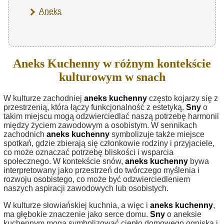
Aneks
Aneks Kuchenny w różnym kontekście
kulturowym w snach
W kulturze zachodniej
aneks kuchenny
często kojarzy się z
przestrzenią, która łączy funkcjonalność z estetyką.
Sny
o
takim miejscu mogą odzwierciedlać naszą potrzebę harmonii
między życiem zawodowym a osobistym. W sennikach
zachodnich
aneks kuchenny
symbolizuje także miejsce
spotkań, gdzie zbierają się członkowie rodziny i przyjaciele,
co może oznaczać potrzebę bliskości i wsparcia
społecznego. W kontekście snów,
aneks kuchenny
bywa
interpretowany jako przestrzeń do twórczego myślenia i
rozwoju osobistego, co może być odzwierciedleniem
naszych aspiracji zawodowych lub osobistych.
W kulturze słowiańskiej kuchnia, a więc i
aneks kuchenny
,
ma głębokie znaczenie jako serce domu.
Sny
o aneksie
kuchennym mogą symbolizować ciepło domowego ogniska i