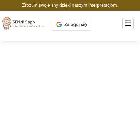
Zrozum swoje sny dzięki naszym interpretacjom.
☰