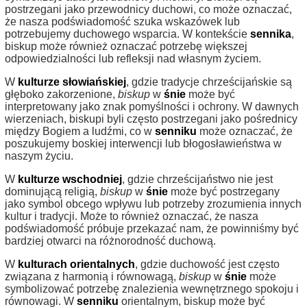
postrzegani jako przewodnicy duchowi, co może oznaczać,
że nasza podświadomość szuka wskazówek lub
potrzebujemy duchowego wsparcia. W kontekście
sennika
,
biskup może również oznaczać potrzebę większej
odpowiedzialności lub refleksji nad własnym życiem.
W
kulturze słowiańskiej
, gdzie tradycje chrześcijańskie są
głęboko zakorzenione,
biskup
w
śnie
może być
interpretowany jako znak pomyślności i ochrony. W dawnych
wierzeniach, biskupi byli często postrzegani jako pośrednicy
między Bogiem a ludźmi, co w
senniku
może oznaczać, że
poszukujemy boskiej interwencji lub błogosławieństwa w
naszym życiu.
W
kulturze wschodniej
, gdzie chrześcijaństwo nie jest
dominującą religią,
biskup
w
śnie
może być postrzegany
jako symbol obcego wpływu lub potrzeby zrozumienia innych
kultur i tradycji. Może to również oznaczać, że nasza
podświadomość próbuje przekazać nam, że powinniśmy być
bardziej otwarci na różnorodność duchową.
W
kulturach orientalnych
, gdzie duchowość jest często
związana z harmonią i równowagą,
biskup
w
śnie
może
symbolizować potrzebę znalezienia wewnętrznego spokoju i
równowagi. W
senniku
orientalnym, biskup może być