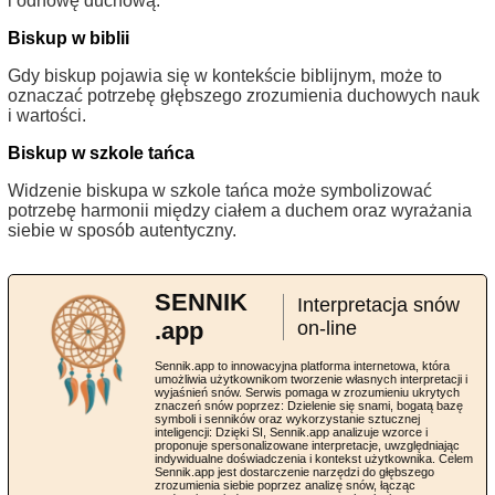
i odnowę duchową.
Biskup w biblii
Gdy biskup pojawia się w kontekście biblijnym, może to
oznaczać potrzebę głębszego zrozumienia duchowych nauk
i wartości.
Biskup w szkole tańca
Widzenie biskupa w szkole tańca może symbolizować
potrzebę harmonii między ciałem a duchem oraz wyrażania
siebie w sposób autentyczny.
SENNIK
Interpretacja snów
.app
on-line
Sennik.app to innowacyjna platforma internetowa, która
umożliwia użytkownikom tworzenie własnych interpretacji i
wyjaśnień snów. Serwis pomaga w zrozumieniu ukrytych
znaczeń snów poprzez: Dzielenie się snami, bogatą bazę
symboli i senników oraz wykorzystanie sztucznej
inteligencji: Dzięki SI, Sennik.app analizuje wzorce i
proponuje spersonalizowane interpretacje, uwzględniając
indywidualne doświadczenia i kontekst użytkownika. Celem
Sennik.app jest dostarczenie narzędzi do głębszego
zrozumienia siebie poprzez analizę snów, łącząc