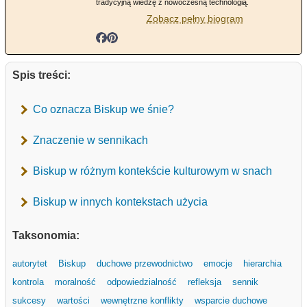
tradycyjną wiedzę z nowoczesną technologią.
Zobacz pełny biogram
Spis treści:
Co oznacza Biskup we śnie?
Znaczenie w sennikach
Biskup w różnym kontekście kulturowym w snach
Biskup w innych kontekstach użycia
Taksonomia:
autorytet
Biskup
duchowe przewodnictwo
emocje
hierarchia
kontrola
moralność
odpowiedzialność
refleksja
sennik
sukcesy
wartości
wewnętrzne konflikty
wsparcie duchowe