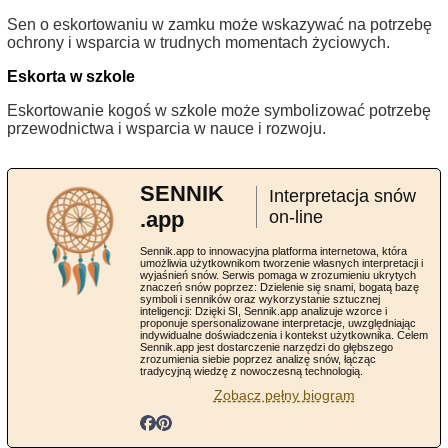
Sen o eskortowaniu w zamku może wskazywać na potrzebę
ochrony i wsparcia w trudnych momentach życiowych.
Eskorta w szkole
Eskortowanie kogoś w szkole może symbolizować potrzebę
przewodnictwa i wsparcia w nauce i rozwoju.
SENNIK
Interpretacja snów
.app
on-line
Sennik.app to innowacyjna platforma internetowa, która
umożliwia użytkownikom tworzenie własnych interpretacji i
wyjaśnień snów. Serwis pomaga w zrozumieniu ukrytych
znaczeń snów poprzez: Dzielenie się snami, bogatą bazę
symboli i senników oraz wykorzystanie sztucznej
inteligencji: Dzięki SI, Sennik.app analizuje wzorce i
proponuje spersonalizowane interpretacje, uwzględniając
indywidualne doświadczenia i kontekst użytkownika. Celem
Sennik.app jest dostarczenie narzędzi do głębszego
zrozumienia siebie poprzez analizę snów, łącząc
tradycyjną wiedzę z nowoczesną technologią.
Zobacz pełny biogram