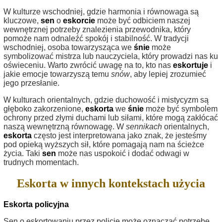
W kulturze wschodniej, gdzie harmonia i równowaga są
kluczowe,
sen
o
eskorcie
może być odbiciem naszej
wewnętrznej potrzeby znalezienia przewodnika, który
pomoże nam odnaleźć spokój i stabilność. W tradycji
wschodniej, osoba towarzysząca we
śnie
może
symbolizować mistrza lub nauczyciela, który prowadzi nas ku
oświeceniu. Warto zwrócić uwagę na to, kto nas
eskortuje
i
jakie emocje towarzyszą temu
snów
, aby lepiej zrozumieć
jego przesłanie.
W kulturach orientalnych, gdzie duchowość i mistycyzm są
głęboko zakorzenione,
eskorta
we
śnie
może być symbolem
ochrony przed złymi duchami lub siłami, które mogą zakłócać
naszą wewnętrzną równowagę. W
sennikach
orientalnych,
eskorta
często jest interpretowana jako znak, że jesteśmy
pod opieką wyższych sił, które pomagają nam na ścieżce
życia. Taki
sen
może nas uspokoić i dodać odwagi w
trudnych momentach.
Eskorta w innych kontekstach użycia
Eskorta policyjna
Sen o eskortowaniu przez policję może oznaczać potrzebę