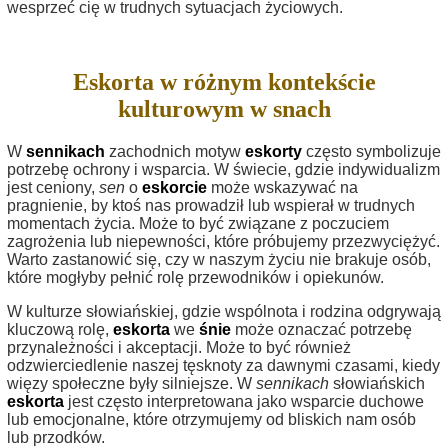
wesprzeć cię w trudnych sytuacjach życiowych.
Eskorta w różnym kontekście
kulturowym w snach
W
sennikach
zachodnich motyw
eskorty
często symbolizuje
potrzebę ochrony i wsparcia. W świecie, gdzie indywidualizm
jest ceniony,
sen
o
eskorcie
może wskazywać na
pragnienie, by ktoś nas prowadził lub wspierał w trudnych
momentach życia. Może to być związane z poczuciem
zagrożenia lub niepewności, które próbujemy przezwyciężyć.
Warto zastanowić się, czy w naszym życiu nie brakuje osób,
które mogłyby pełnić rolę przewodników i opiekunów.
W kulturze słowiańskiej, gdzie wspólnota i rodzina odgrywają
kluczową rolę,
eskorta
we
śnie
może oznaczać potrzebę
przynależności i akceptacji. Może to być również
odzwierciedlenie naszej tęsknoty za dawnymi czasami, kiedy
więzy społeczne były silniejsze. W
sennikach
słowiańskich
eskorta
jest często interpretowana jako wsparcie duchowe
lub emocjonalne, które otrzymujemy od bliskich nam osób
lub przodków.