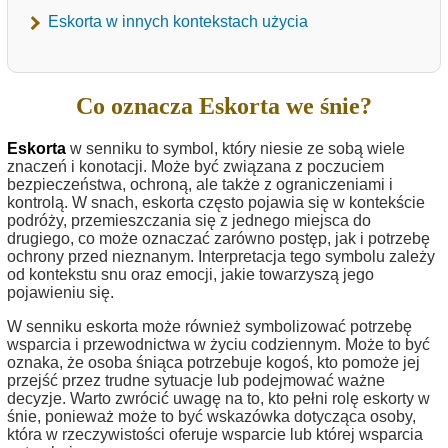
Eskorta w innych kontekstach użycia
Co oznacza Eskorta we śnie?
Eskorta
w senniku to symbol, który niesie ze sobą wiele
znaczeń i konotacji. Może być związana z poczuciem
bezpieczeństwa, ochroną, ale także z ograniczeniami i
kontrolą. W snach, eskorta często pojawia się w kontekście
podróży, przemieszczania się z jednego miejsca do
drugiego, co może oznaczać zarówno postęp, jak i potrzebę
ochrony przed nieznanym. Interpretacja tego symbolu zależy
od kontekstu snu oraz emocji, jakie towarzyszą jego
pojawieniu się.
W senniku eskorta może również symbolizować potrzebę
wsparcia i przewodnictwa w życiu codziennym. Może to być
oznaka, że osoba śniąca potrzebuje kogoś, kto pomoże jej
przejść przez trudne sytuacje lub podejmować ważne
decyzje. Warto zwrócić uwagę na to, kto pełni rolę eskorty w
śnie, ponieważ może to być wskazówka dotycząca osoby,
która w rzeczywistości oferuje wsparcie lub której wsparcia