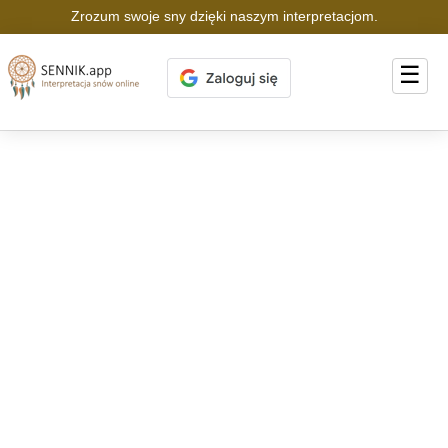
Zrozum swoje sny dzięki naszym interpretacjom.
☰