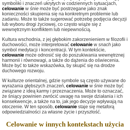
symboliki i znaczeń ukrytych w codziennych sytuacjach,
celowanie
w
śnie
może być postrzegane jako znak
konieczności skupienia się na konkretnym problemie lub
zadaniu. Może to także sugerować potrzebę podjęcia decyzji
lub wyboru drogi życiowej, co często wiąże się z
wewnętrznym konfliktem lub niepewnością.
Kultura wschodnia, z jej głębokim zakorzenieniem w filozofii i
duchowości, może interpretować
celowanie
w
snach
jako
symbol medytacji i koncentracji. W tym kontekście,
celowanie
może odnosić się do poszukiwania wewnętrznej
harmonii i równowagi, a także do dążenia do oświecenia.
Może być to także wskazówka, by skupić się na drodze
duchowego rozwoju.
W kulturze orientalnej, gdzie symbole są często używane do
wyrażania głębszych znaczeń,
celowanie
w
śnie
może być
związane z ideą karmy i przeznaczenia. Może to oznaczać,
że śniący powinien zwrócić uwagę na swoje działania i ich
konsekwencje, a także na to, jak jego decyzje wpływają na
otoczenie. W ten sposób,
celowanie
staje się metaforą
odpowiedzialności za własne życie i przyszłość.
Celowanie w innych kontekstach użycia