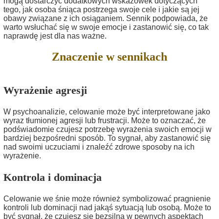
mogą dostarczyć dodatkowych wskazówek dotyczących
tego, jak osoba śniąca postrzega swoje cele i jakie są jej
obawy związane z ich osiąganiem. Sennik podpowiada, że
warto wsłuchać się w swoje emocje i zastanowić się, co tak
naprawdę jest dla nas ważne.
Znaczenie w sennikach
Wyrażenie agresji
W psychoanalizie, celowanie może być interpretowane jako
wyraz tłumionej agresji lub frustracji. Może to oznaczać, że
podświadomie czujesz potrzebę wyrażenia swoich emocji w
bardziej bezpośredni sposób. To sygnał, aby zastanowić się
nad swoimi uczuciami i znaleźć zdrowe sposoby na ich
wyrażenie.
Kontrola i dominacja
Celowanie we śnie może również symbolizować pragnienie
kontroli lub dominacji nad jakąś sytuacją lub osobą. Może to
być sygnał, że czujesz się bezsilna w pewnych aspektach