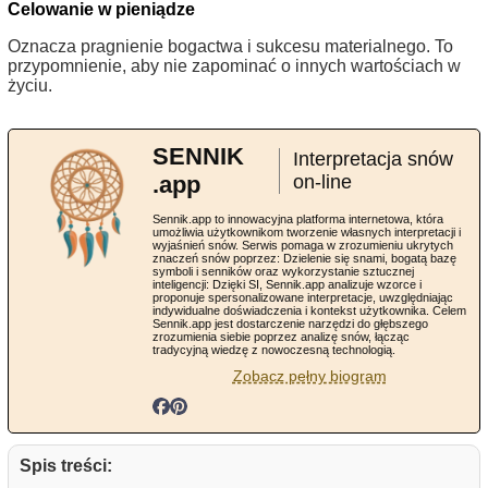
Celowanie w pieniądze
Oznacza pragnienie bogactwa i sukcesu materialnego. To
przypomnienie, aby nie zapominać o innych wartościach w
życiu.
SENNIK
Interpretacja snów
.app
on-line
Sennik.app to innowacyjna platforma internetowa, która
umożliwia użytkownikom tworzenie własnych interpretacji i
wyjaśnień snów. Serwis pomaga w zrozumieniu ukrytych
znaczeń snów poprzez: Dzielenie się snami, bogatą bazę
symboli i senników oraz wykorzystanie sztucznej
inteligencji: Dzięki SI, Sennik.app analizuje wzorce i
proponuje spersonalizowane interpretacje, uwzględniając
indywidualne doświadczenia i kontekst użytkownika. Celem
Sennik.app jest dostarczenie narzędzi do głębszego
zrozumienia siebie poprzez analizę snów, łącząc
tradycyjną wiedzę z nowoczesną technologią.
Zobacz pełny biogram
Spis treści: