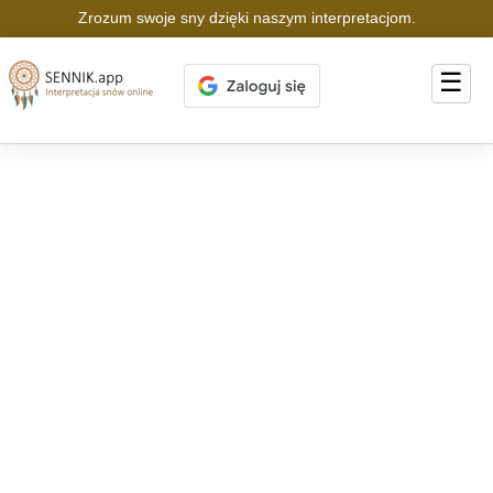
Zrozum swoje sny dzięki naszym interpretacjom.
☰