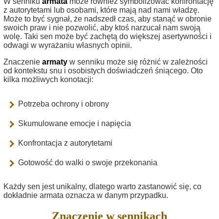
W senniku
armata
może również symbolizować konfrontację
z autorytetami lub osobami, które mają nad nami władzę.
Może to być sygnał, że nadszedł czas, aby stanąć w obronie
swoich praw i nie pozwolić, aby ktoś narzucał nam swoją
wolę. Taki sen może być zachętą do większej asertywności i
odwagi w wyrażaniu własnych opinii.
Znaczenie
armaty
w senniku może się różnić w zależności
od kontekstu snu i osobistych doświadczeń śniącego. Oto
kilka możliwych konotacji:
Potrzeba ochrony i obrony
Skumulowane emocje i napięcia
Konfrontacja z autorytetami
Gotowość do walki o swoje przekonania
Każdy sen jest unikalny, dlatego warto zastanowić się, co
dokładnie armata oznacza w danym przypadku.
Znaczenie w sennikach