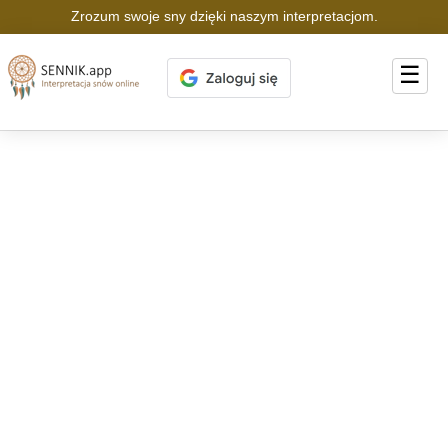
Zrozum swoje sny dzięki naszym interpretacjom.
☰