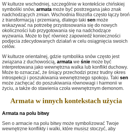
W kulturze wschodniej, szczególnie w kontekście chińskiej
symboliki snów,
armata
może być postrzegana jako znak
nadchodzących zmian. Wschodnia filozofia często łączy broń
z transformacją i przemianą, dlatego taki
sen
może
wskazywać na potrzebę przystosowania się do nowych
okoliczności lub przygotowania się na nadchodzące
wyzwania. Może to być również zapowiedź konieczności
podjęcia zdecydowanych działań w celu osiągnięcia swoich
celów.
W kulturze orientalnej, gdzie symbolika snów często jest
związana z duchowością,
armata
we
śnie
może być
interpretowana jako wewnętrzna walka lub konflikt duchowy.
Może to oznaczać, że śniący przechodzi przez trudny okres
introspekcji i poszukiwania wewnętrznego spokoju. Taki
sen
może zachęcać do poszukiwania równowagi i harmonii w
życiu, a także do stawienia czoła wewnętrznym demonom.
Armata w innych kontekstach użycia
Armata na polu bitwy
Sen o armacie na polu bitwy może symbolizować Twoje
wewnętrzne konflikty i walki, które musisz stoczyć, aby