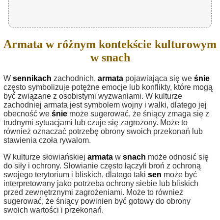
Armata w różnym kontekście kulturowym
w snach
W
sennikach
zachodnich,
armata
pojawiająca się we
śnie
często symbolizuje potężne emocje lub konflikty, które mogą
być związane z osobistymi wyzwaniami. W kulturze
zachodniej armata jest symbolem wojny i walki, dlatego jej
obecność we
śnie
może sugerować, że śniący zmaga się z
trudnymi sytuacjami lub czuje się zagrożony. Może to
również oznaczać potrzebę obrony swoich przekonań lub
stawienia czoła rywalom.
W kulturze słowiańskiej
armata
w
snach
może odnosić się
do siły i ochrony. Słowianie często łączyli broń z ochroną
swojego terytorium i bliskich, dlatego taki
sen
może być
interpretowany jako potrzeba ochrony siebie lub bliskich
przed zewnętrznymi zagrożeniami. Może to również
sugerować, że śniący powinien być gotowy do obrony
swoich wartości i przekonań.