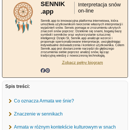
SENNIK
Interpretacja snów
.app
on-line
Sennik.app to innowacyjna platforma internetowa, która
umożliwia użytkownikom tworzenie własnych interpretacji i
wyjaśnień snów. Serwis pomaga w zrozumieniu ukrytych
znaczeń snów poprzez: Dzielenie się snami, bogatą bazę
symboli i senników oraz wykorzystanie sztucznej
inteligencji: Dzięki SI, Sennik.app analizuje wzorce i
proponuje spersonalizowane interpretacje, uwzględniając
indywidualne doświadczenia i kontekst użytkownika. Celem
Sennik.app jest dostarczenie narzędzi do głębszego
zrozumienia siebie poprzez analizę snów, łącząc
tradycyjną wiedzę z nowoczesną technologią.
Zobacz pełny biogram
Spis treści:
Co oznacza Armata we śnie?
Znaczenie w sennikach
Armata w różnym kontekście kulturowym w snach