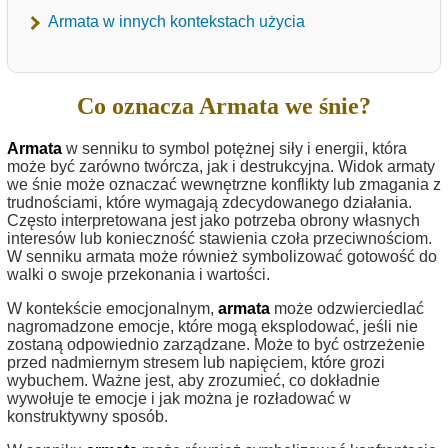
Armata w innych kontekstach użycia
Co oznacza Armata we śnie?
Armata
w senniku to symbol potężnej siły i energii, która
może być zarówno twórcza, jak i destrukcyjna. Widok armaty
we śnie może oznaczać wewnętrzne konflikty lub zmagania z
trudnościami, które wymagają zdecydowanego działania.
Często interpretowana jest jako potrzeba obrony własnych
interesów lub konieczność stawienia czoła przeciwnościom.
W senniku armata może również symbolizować gotowość do
walki o swoje przekonania i wartości.
W kontekście emocjonalnym,
armata
może odzwierciedlać
nagromadzone emocje, które mogą eksplodować, jeśli nie
zostaną odpowiednio zarządzane. Może to być ostrzeżenie
przed nadmiernym stresem lub napięciem, które grozi
wybuchem. Ważne jest, aby zrozumieć, co dokładnie
wywołuje te emocje i jak można je rozładować w
konstruktywny sposób.