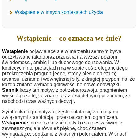
Wstąpienie w innych kontekstach użycia
Wstąpienie – co oznacza we śnie?
Wstąpienie
pojawiające się w marzeniu sennym bywa
odczytywane jako obraz przejścia na wyższy poziom
świadomości, ambicji lub duchowego dojrzewania. W
kobiecych interpretacjach ma w sobie coś z eleganckiego
przekroczenia progu: z jednej strony niesie obietnicę
awansu, uznania i wewnętrznej siły, z drugiej przypomina, że
każda zmiana wymaga gotowości na nowe obowiązki.
Sennik
łączy ten motyw z potrzebą rozwoju, pragnieniem
wyjścia poza to, co znane, oraz z subtelnym poczuciem, że
nadchodzi czas ważnych decyzji.
Symbolika tego motywu często splata się z emocjami
związanymi z aspiracją i przekraczaniem ograniczeń.
Wstąpienie
może oznaczać nie tylko sukces w świecie
zewnętrznym, ale również piękne, choć czasem
wymagające, spotkanie z własnym potencjałem. W snach