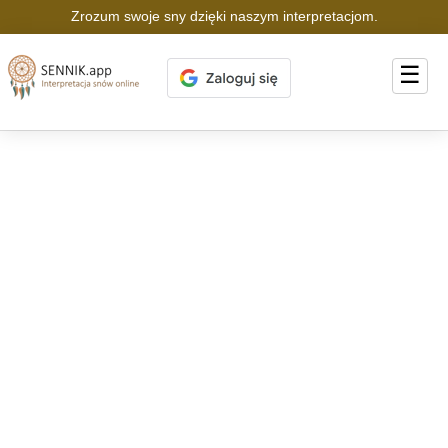
Zrozum swoje sny dzięki naszym interpretacjom.
☰