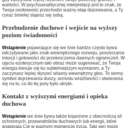
wartości. W psychoanalitycznej interpretacji jest to znak, że
Twoja osobowość przechodzi ważny etap dojrzewania, a Ty
coraz śmielej stajesz się sobą.
Przebudzenie duchowe i wejście na wyższy
poziom świadomości
Wstąpienie
pojawiające się we śnie bardzo często bywa
odczytywane jako znak wewnętrznego rozwoju, poszerzania
intuicji i gotowości do przekroczenia dawnych ograniczeń. W
ujęciu ezoterycznym taki obraz może sugerować, że Twoja
energia kieruje się ku subtelniejszym wymiarom, a Ty
zaczynasz lepiej słyszeć własny wewnętrzny głos. To senny
symbol dojrzewania duszy, wzrostu wrażliwości i otwierania
się na to, co do tej pory było ukryte.
Kontakt z wyższymi energiami i opieka
duchowa
Wstąpienie
we śnie bywa także kojarzone z obecnością sił
ochronnych, przewodników duchowych lub energii, które
wspierają Cię w ważnym momencie życia. Taki sen może