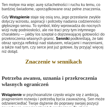
Ten motyw ma więc aurę szlachetności i ruchu ku temu, co
bardziej świadome, uporządkowane oraz pełne znaczenia.
Gdy
Wstąpienie
staje się osią snu, jego przesłanie zwykle
dotyczy wzrostu, aspiracji i potrzeby nadania codzienności
głębszego sensu. To symbol, który wprowadza do nocnych
wizji nutę podniosłości, ale nie traci przy tym intymnego
charakteru — jakby los szeptał o dojrzewającej gotowości do
przekroczenia własnych granic.
Senniki
podkreślają, że taki
obraz sprzyja refleksji nad statusem, relacjami i marzeniami,
a także nad tym, czy serce jest już gotowe, by przyjąć więcej
niż dotąd.
Znaczenie w sennikach
Potrzeba awansu, uznania i przekroczenia
własnych ograniczeń
Wstąpienie
w psychoanalizie często wiąże się z ambicją,
pragnieniem rozwoju i potrzebą bycia zauważoną. Sen może
odzwierciedlać Twoje dążenie do poprawy swojej pozycji