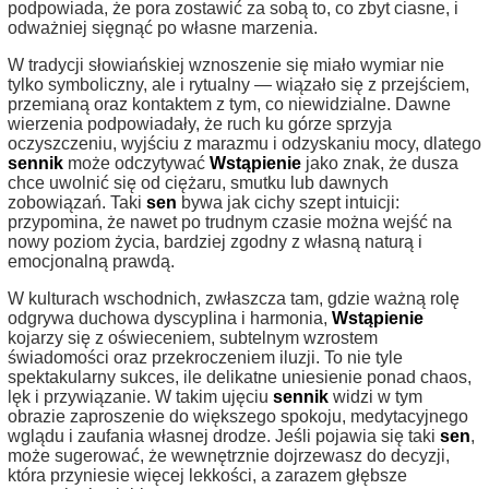
podpowiada, że pora zostawić za sobą to, co zbyt ciasne, i
odważniej sięgnąć po własne marzenia.
W tradycji słowiańskiej wznoszenie się miało wymiar nie
tylko symboliczny, ale i rytualny — wiązało się z przejściem,
przemianą oraz kontaktem z tym, co niewidzialne. Dawne
wierzenia podpowiadały, że ruch ku górze sprzyja
oczyszczeniu, wyjściu z marazmu i odzyskaniu mocy, dlatego
sennik
może odczytywać
Wstąpienie
jako znak, że dusza
chce uwolnić się od ciężaru, smutku lub dawnych
zobowiązań. Taki
sen
bywa jak cichy szept intuicji:
przypomina, że nawet po trudnym czasie można wejść na
nowy poziom życia, bardziej zgodny z własną naturą i
emocjonalną prawdą.
W kulturach wschodnich, zwłaszcza tam, gdzie ważną rolę
odgrywa duchowa dyscyplina i harmonia,
Wstąpienie
kojarzy się z oświeceniem, subtelnym wzrostem
świadomości oraz przekroczeniem iluzji. To nie tyle
spektakularny sukces, ile delikatne uniesienie ponad chaos,
lęk i przywiązanie. W takim ujęciu
sennik
widzi w tym
obrazie zaproszenie do większego spokoju, medytacyjnego
wglądu i zaufania własnej drodze. Jeśli pojawia się taki
sen
,
może sugerować, że wewnętrznie dojrzewasz do decyzji,
która przyniesie więcej lekkości, a zarazem głębsze