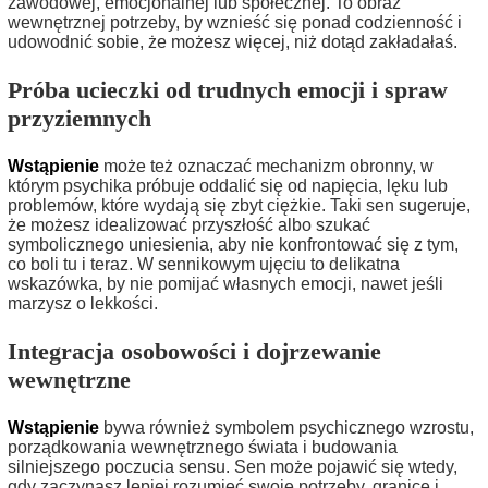
zawodowej, emocjonalnej lub społecznej. To obraz
wewnętrznej potrzeby, by wznieść się ponad codzienność i
udowodnić sobie, że możesz więcej, niż dotąd zakładałaś.
Próba ucieczki od trudnych emocji i spraw
przyziemnych
Wstąpienie
może też oznaczać mechanizm obronny, w
którym psychika próbuje oddalić się od napięcia, lęku lub
problemów, które wydają się zbyt ciężkie. Taki sen sugeruje,
że możesz idealizować przyszłość albo szukać
symbolicznego uniesienia, aby nie konfrontować się z tym,
co boli tu i teraz. W sennikowym ujęciu to delikatna
wskazówka, by nie pomijać własnych emocji, nawet jeśli
marzysz o lekkości.
Integracja osobowości i dojrzewanie
wewnętrzne
Wstąpienie
bywa również symbolem psychicznego wzrostu,
porządkowania wewnętrznego świata i budowania
silniejszego poczucia sensu. Sen może pojawić się wtedy,
gdy zaczynasz lepiej rozumieć swoje potrzeby, granice i