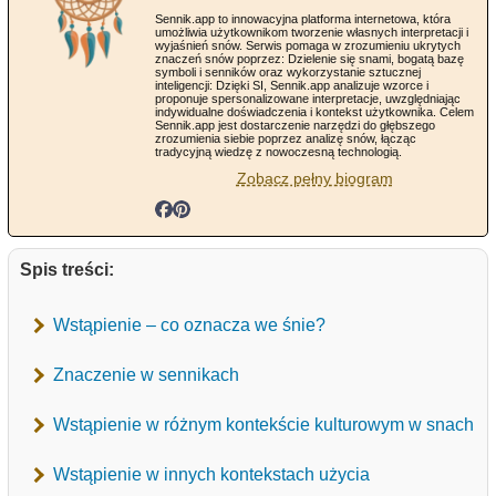
Sennik.app to innowacyjna platforma internetowa, która
umożliwia użytkownikom tworzenie własnych interpretacji i
wyjaśnień snów. Serwis pomaga w zrozumieniu ukrytych
znaczeń snów poprzez: Dzielenie się snami, bogatą bazę
symboli i senników oraz wykorzystanie sztucznej
inteligencji: Dzięki SI, Sennik.app analizuje wzorce i
proponuje spersonalizowane interpretacje, uwzględniając
indywidualne doświadczenia i kontekst użytkownika. Celem
Sennik.app jest dostarczenie narzędzi do głębszego
zrozumienia siebie poprzez analizę snów, łącząc
tradycyjną wiedzę z nowoczesną technologią.
Zobacz pełny biogram
Spis treści:
Wstąpienie – co oznacza we śnie?
Znaczenie w sennikach
Wstąpienie w różnym kontekście kulturowym w snach
Wstąpienie w innych kontekstach użycia