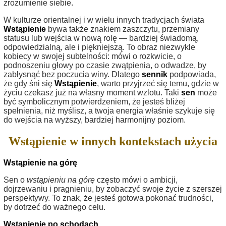
zrozumienie siebie.
W kulturze orientalnej i w wielu innych tradycjach świata
Wstąpienie
bywa także znakiem zaszczytu, przemiany
statusu lub wejścia w nową rolę — bardziej świadomą,
odpowiedzialną, ale i piękniejszą. To obraz niezwykle
kobiecy w swojej subtelności: mówi o rozkwicie, o
podnoszeniu głowy po czasie zwątpienia, o odwadze, by
zabłysnąć bez poczucia winy. Dlatego
sennik
podpowiada,
że gdy śni się
Wstąpienie
, warto przyjrzeć się temu, gdzie w
życiu czekasz już na własny moment wzlotu. Taki
sen
może
być symbolicznym potwierdzeniem, że jesteś bliżej
spełnienia, niż myślisz, a twoja energia właśnie szykuje się
do wejścia na wyższy, bardziej harmonijny poziom.
Wstąpienie w innych kontekstach użycia
Wstąpienie na górę
Sen o
wstąpieniu na górę
często mówi o ambicji,
dojrzewaniu i pragnieniu, by zobaczyć swoje życie z szerszej
perspektywy. To znak, że jesteś gotowa pokonać trudności,
by dotrzeć do ważnego celu.
Wstąpienie po schodach