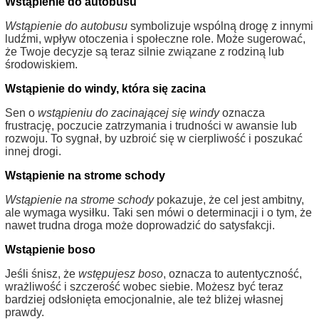
Wstąpienie do autobusu
Wstąpienie do autobusu
symbolizuje wspólną drogę z innymi
ludźmi, wpływ otoczenia i społeczne role. Może sugerować,
że Twoje decyzje są teraz silnie związane z rodziną lub
środowiskiem.
Wstąpienie do windy, która się zacina
Sen o
wstąpieniu do zacinającej się windy
oznacza
frustrację, poczucie zatrzymania i trudności w awansie lub
rozwoju. To sygnał, by uzbroić się w cierpliwość i poszukać
innej drogi.
Wstąpienie na strome schody
Wstąpienie na strome schody
pokazuje, że cel jest ambitny,
ale wymaga wysiłku. Taki sen mówi o determinacji i o tym, że
nawet trudna droga może doprowadzić do satysfakcji.
Wstąpienie boso
Jeśli śnisz, że
wstępujesz boso
, oznacza to autentyczność,
wrażliwość i szczerość wobec siebie. Możesz być teraz
bardziej odsłonięta emocjonalnie, ale też bliżej własnej
prawdy.