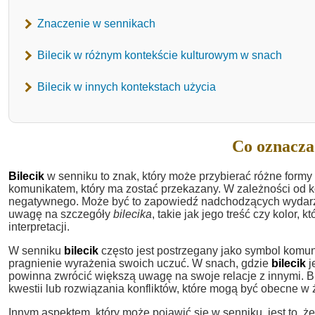
Znaczenie w sennikach
Bilecik w różnym kontekście kulturowym w snach
Bilecik w innych kontekstach użycia
Co oznacza 
Bilecik
w senniku to znak, który może przybierać różne formy 
komunikatem, który ma zostać przekazany. W zależności od k
negatywnego. Może być to zapowiedź nadchodzących wydarze
uwagę na szczegóły
bilecika
, takie jak jego treść czy kolor
interpretacji.
W senniku
bilecik
często jest postrzegany jako symbol komun
pragnienie wyrażenia swoich uczuć. W snach, gdzie
bilecik
j
powinna zwrócić większą uwagę na swoje relacje z innymi. 
kwestii lub rozwiązania konfliktów, które mogą być obecne w 
Innym aspektem, który może pojawić się w senniku, jest to, ż