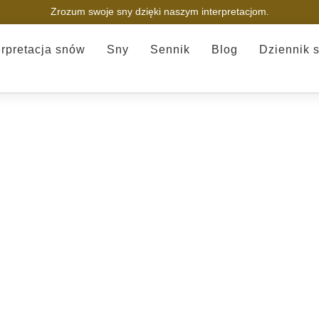
Zrozum swoje sny dzięki naszym interpretacjom.
erpretacja snów
Sny
Sennik
Blog
Dziennik 