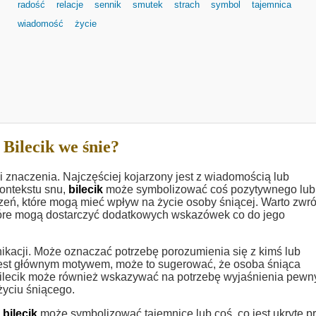
radość
relacje
sennik
smutek
strach
symbol
tajemnica
wiadomość
życie
Bilecik we śnie?
i znaczenia. Najczęściej kojarzony jest z wiadomością lub
ontekstu snu,
bilecik
może symbolizować coś pozytywnego lub
ń, które mogą mieć wpływ na życie osoby śniącej. Warto zwró
, które mogą dostarczyć dodatkowych wskazówek co do jego
ikacji. Może oznaczać potrzebę porozumienia się z kimś lub
est głównym motywem, może to sugerować, że osoba śniąca
Bilecik może również wskazywać na potrzebę wyjaśnienia pewn
życiu śniącego.
e
bilecik
może symbolizować tajemnicę lub coś, co jest ukryte p