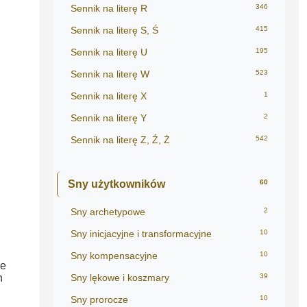
Sennik na literę R
346
Sennik na literę S, Ś
415
Sennik na literę U
195
Sennik na literę W
523
Sennik na literę X
1
Sennik na literę Y
2
Sennik na literę Z, Ź, Ż
542
Sny użytkowników
60
Sny archetypowe
2
Sny inicjacyjne i transformacyjne
10
Sny kompensacyjne
10
ie
h
Sny lękowe i koszmary
39
Sny prorocze
10