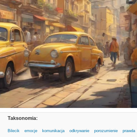
Taksonomia:
Bilecik
emocje
komunikacja
odkrywanie
porozumienie
prawda