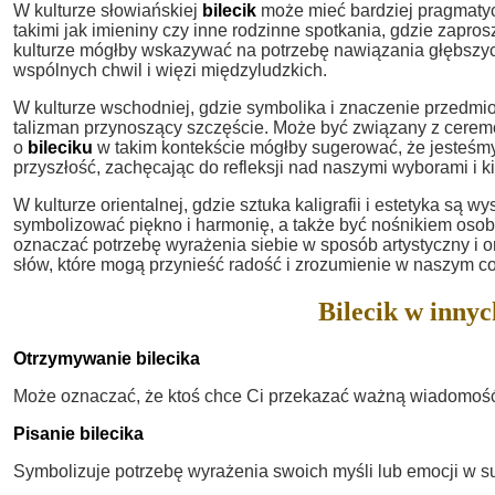
W kulturze słowiańskiej
bilecik
może mieć bardziej pragmatyc
takimi jak imieniny czy inne rodzinne spotkania, gdzie zapr
kulturze mógłby wskazywać na potrzebę nawiązania głębszych 
wspólnych chwil i więzi międzyludzkich.
W kulturze wschodniej, gdzie symbolika i znaczenie przedmi
talizman przynoszący szczęście. Może być związany z cerem
o
bileciku
w takim kontekście mógłby sugerować, że jesteśm
przyszłość, zachęcając do refleksji nad naszymi wyborami i 
W kulturze orientalnej, gdzie sztuka kaligrafii i estetyka są 
symbolizować piękno i harmonię, a także być nośnikiem osob
oznaczać potrzebę wyrażenia siebie w sposób artystyczny i o
słów, które mogą przynieść radość i zrozumienie w naszym c
Bilecik w innyc
Otrzymywanie bilecika
Może oznaczać, że ktoś chce Ci przekazać ważną wiadomość l
Pisanie bilecika
Symbolizuje potrzebę wyrażenia swoich myśli lub emocji w s