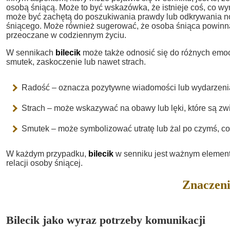
osobą śniącą. Może to być wskazówka, że istnieje coś, co w
może być zachętą do poszukiwania prawdy lub odkrywania no
śniącego. Może również sugerować, że osoba śniąca powinna
przeoczane w codziennym życiu.
W sennikach
bilecik
może także odnosić się do różnych emocj
smutek, zaskoczenie lub nawet strach.
Radość – oznacza pozytywne wiadomości lub wydarzenia,
Strach – może wskazywać na obawy lub lęki, które są zwi
Smutek – może symbolizować utratę lub żal po czymś, co 
W każdym przypadku,
bilecik
w senniku jest ważnym element
relacji osoby śniącej.
Znaczeni
Bilecik jako wyraz potrzeby komunikacji