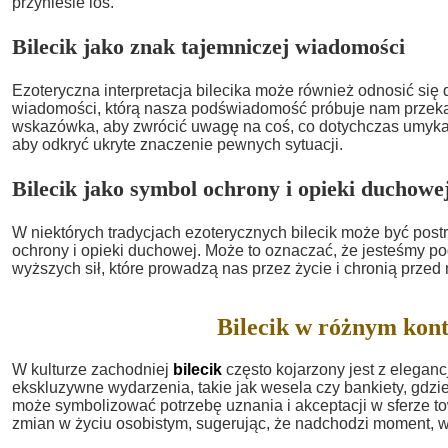
przyniesie los.
Bilecik jako znak tajemniczej wiadomości
Ezoteryczna interpretacja bilecika może również odnosić się 
wiadomości, którą nasza podświadomość próbuje nam przeka
wskazówka, aby zwrócić uwagę na coś, co dotychczas umyka
aby odkryć ukryte znaczenie pewnych sytuacji.
Bilecik jako symbol ochrony i opieki duchowe
W niektórych tradycjach ezoterycznych bilecik może być pos
ochrony i opieki duchowej. Może to oznaczać, że jesteśmy p
wyższych sił, które prowadzą nas przez życie i chronią prze
Bilecik w różnym kon
W kulturze zachodniej
bilecik
często kojarzony jest z elegan
ekskluzywne wydarzenia, takie jak wesela czy bankiety, gdz
może symbolizować potrzebę uznania i akceptacji w sferze t
zmian w życiu osobistym, sugerując, że nadchodzi moment, 