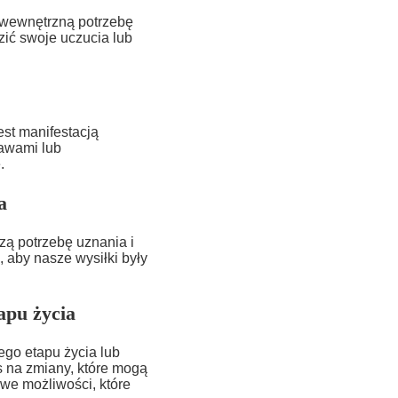
 wewnętrzną potrzebę
zić swoje uczucia lub
est manifestacją
rawami lub
.
a
zą potrzebę uznania i
 aby nasze wysiłki były
apu życia
go etapu życia lub
 na zmiany, które mogą
we możliwości, które