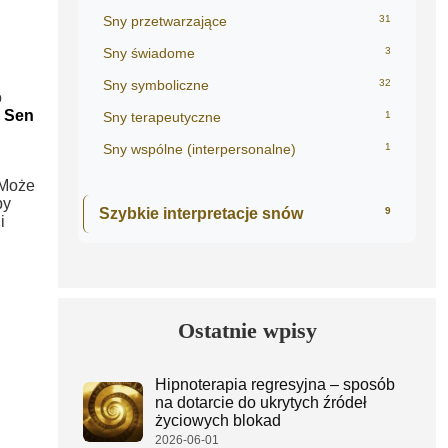
Sny przetwarzające
31
Sny świadome
3
Sny symboliczne
32
o
.
Sen
Sny terapeutyczne
1
Sny wspólne (interpersonalne)
1
 Może
by
Szybkie interpretacje snów
9
i
Ostatnie wpisy
Hipnoterapia regresyjna – sposób
na dotarcie do ukrytych źródeł
życiowych blokad
2026-06-01