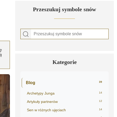
Przeszukuj symbole snów
ę
ą
Kategorie
Blog
39
Archetypy Junga
14
Artykuły partnerów
12
Sen w różnych ujęciach
14