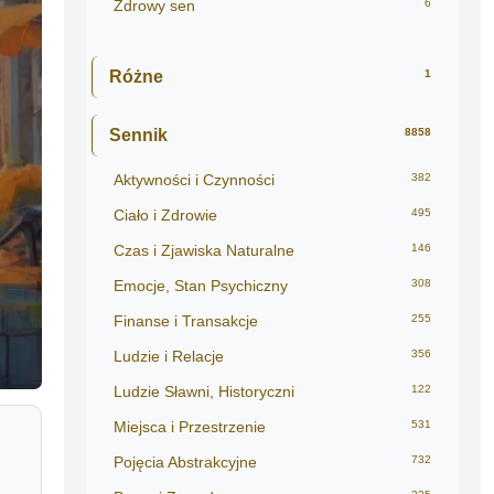
Zdrowy sen
6
Różne
1
Sennik
8858
Aktywności i Czynności
382
Ciało i Zdrowie
495
Czas i Zjawiska Naturalne
146
Emocje, Stan Psychiczny
308
Finanse i Transakcje
255
Ludzie i Relacje
356
Ludzie Sławni, Historyczni
122
Miejsca i Przestrzenie
531
Pojęcia Abstrakcyjne
732