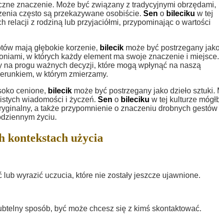
zne znaczenie. Może być związany z tradycyjnymi obrzędami,
oszenia często są przekazywane osobiście.
Sen
o
bileciku
w tej
relacji z rodziną lub przyjaciółmi, przypominając o wartości
otów mają głębokie korzenie,
bilecik
może być postrzegany jak
oniami, w których każdy element ma swoje znaczenie i miejsce
y na progu ważnych decyzji, które mogą wpłynąć na naszą
kierunkiem, w którym zmierzamy.
wysoko cenione,
bilecik
może być postrzegany jako dzieło sztuki.
istych wiadomości i życzeń.
Sen
o
bileciku
w tej kulturze mógł
ryginalny, a także przypomnienie o znaczeniu drobnych gestów 
odziennym życiu.
h kontekstach użycia
ub wyrazić uczucia, które nie zostały jeszcze ujawnione.
ubtelny sposób, być może chcesz się z kimś skontaktować.