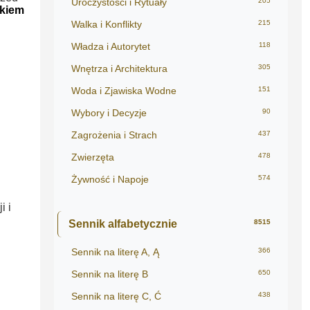
Uroczystości i Rytuały
205
ikiem
Walka i Konflikty
215
Władza i Autorytet
118
Wnętrza i Architektura
305
Woda i Zjawiska Wodne
151
Wybory i Decyzje
90
Zagrożenia i Strach
437
Zwierzęta
478
Żywność i Napoje
574
i i
Sennik alfabetycznie
8515
Sennik na literę A, Ą
366
Sennik na literę B
650
Sennik na literę C, Ć
438