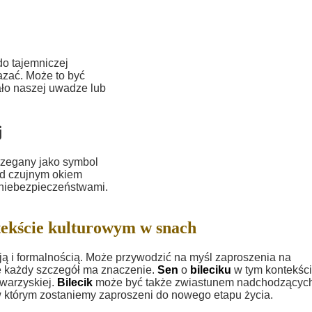
do tajemniczej
zać. Może to być
ło naszej uwadze lub
j
trzegany jako symbol
od czujnym okiem
d niebezpieczeństwami.
tekście kulturowym w snach
cją i formalnością. Może przywodzić na myśl zaproszenia na
ie każdy szczegół ma znaczenie.
Sen
o
bileciku
w tym kontekśc
owarzyskiej.
Bilecik
może być także zwiastunem nadchodzącyc
w którym zostaniemy zaproszeni do nowego etapu życia.