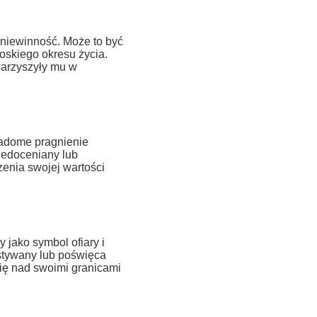
niewinność. Może to być
oskiego okresu życia.
owarzyszyły mu w
adome pragnienie
niedoceniany lub
enia swojej wartości
 jako symbol ofiary i
stywany lub poświęca
się nad swoimi granicami