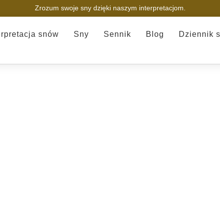
Zrozum swoje sny dzięki naszym interpretacjom.
erpretacja snów
Sny
Sennik
Blog
Dziennik 