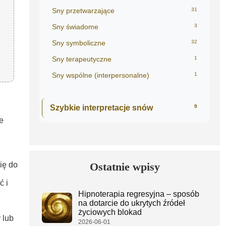
Sny przetwarzające
31
Sny świadome
3
Sny symboliczne
32
Sny terapeutyczne
1
Sny wspólne (interpersonalne)
1
Szybkie interpretacje snów
9
e
ię do
Ostatnie wpisy
ć i
Hipnoterapia regresyjna – sposób
na dotarcie do ukrytych źródeł
życiowych blokad
 lub
2026-06-01