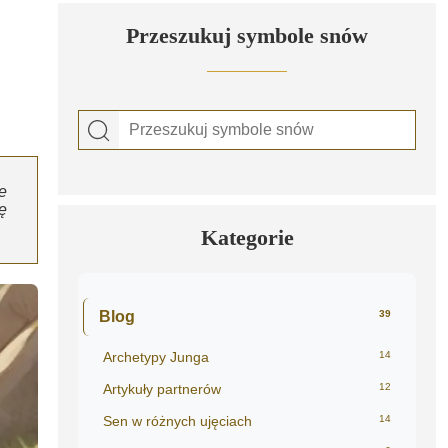
Przeszukuj symbole snów
e
ę
Kategorie
Blog
39
Archetypy Junga
14
Artykuły partnerów
12
Sen w różnych ujęciach
14