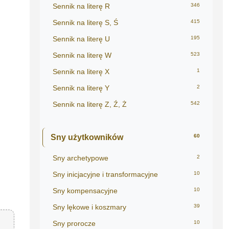
Sennik na literę R
346
Sennik na literę S, Ś
415
Sennik na literę U
195
Sennik na literę W
523
Sennik na literę X
1
Sennik na literę Y
2
Sennik na literę Z, Ź, Ż
542
Sny użytkowników
60
Sny archetypowe
2
Sny inicjacyjne i transformacyjne
10
Sny kompensacyjne
10
Sny lękowe i koszmary
39
Sny prorocze
10