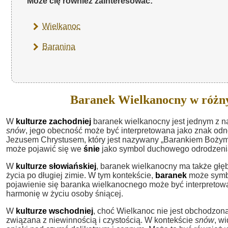
Może cię również zainteresować:
Wielkanoc
Baranina
Baranek Wielkanocny w różn
W
kulturze zachodniej
baranek wielkanocny jest jednym z n
snów
, jego obecność może być interpretowana jako znak odno
Jezusem Chrystusem, który jest nazywany „Barankiem Bożym”
może pojawić się we
śnie
jako symbol duchowego odrodzenia
W
kulturze słowiańskiej
, baranek wielkanocny ma także głęb
życia po długiej zimie. W tym kontekście,
baranek
może symbo
pojawienie się baranka wielkanocnego może być interpretowa
harmonię w życiu osoby śniącej.
W
kulturze wschodniej
, choć Wielkanoc nie jest obchodzon
związana z niewinnością i czystością. W kontekście
snów
, w