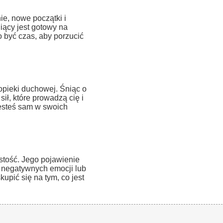
e, nowe początki i
ący jest gotowy na
 być czas, aby porzucić
opieki duchowej. Śniąc o
ił, które prowadzą cię i
jesteś sam w swoich
tość. Jego pojawienie
 negatywnych emocji lub
kupić się na tym, co jest