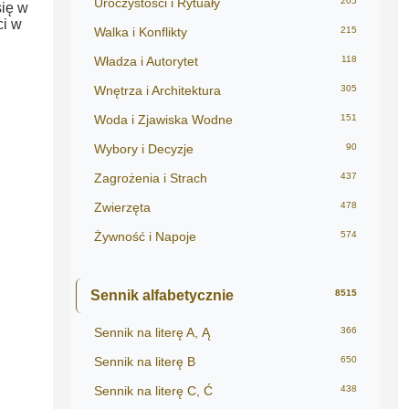
Uroczystości i Rytuały
205
się w
ci w
Walka i Konflikty
215
Władza i Autorytet
118
Wnętrza i Architektura
305
Woda i Zjawiska Wodne
151
Wybory i Decyzje
90
Zagrożenia i Strach
437
Zwierzęta
478
Żywność i Napoje
574
Sennik alfabetycznie
8515
Sennik na literę A, Ą
366
Sennik na literę B
650
Sennik na literę C, Ć
438