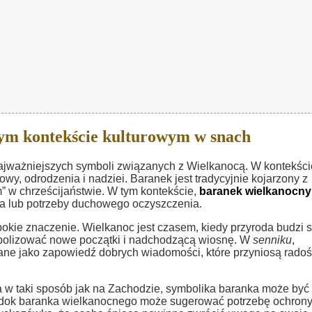
ym kontekście kulturowym w snach
ajważniejszych symboli związanych z Wielkanocą. W kontekści
wy, odrodzenia i nadziei. Baranek jest tradycyjnie kojarzony z
 w chrześcijaństwie. W tym kontekście,
baranek wielkanocny
 lub potrzeby duchowego oczyszczenia.
okie znaczenie. Wielkanoc jest czasem, kiedy przyroda budzi s
lizować nowe początki i nadchodzącą wiosnę. W
senniku
,
ne jako zapowiedź dobrych wiadomości, które przyniosą radoś
a w taki sposób jak na Zachodzie, symbolika baranka może być
idok baranka wielkanocnego może sugerować potrzebę ochrony