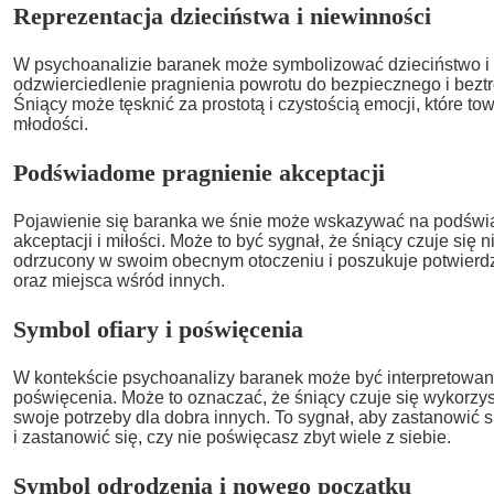
Reprezentacja dzieciństwa i niewinności
W psychoanalizie baranek może symbolizować dzieciństwo i 
odzwierciedlenie pragnienia powrotu do bezpiecznego i beztr
Śniący może tęsknić za prostotą i czystością emocji, które t
młodości.
Podświadome pragnienie akceptacji
Pojawienie się baranka we śnie może wskazywać na podświ
akceptacji i miłości. Może to być sygnał, że śniący czuje się 
odrzucony w swoim obecnym otoczeniu i poszukuje potwierdz
oraz miejsca wśród innych.
Symbol ofiary i poświęcenia
W kontekście psychoanalizy baranek może być interpretowany
poświęcenia. Może to oznaczać, że śniący czuje się wykorzy
swoje potrzeby dla dobra innych. To sygnał, aby zastanowić 
i zastanowić się, czy nie poświęcasz zbyt wiele z siebie.
Symbol odrodzenia i nowego początku