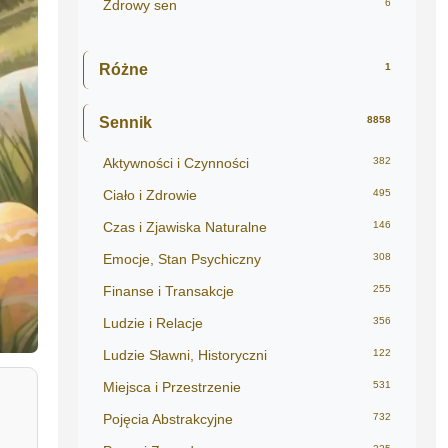
Zdrowy sen
6
Różne
1
Sennik
8858
Aktywności i Czynności
382
Ciało i Zdrowie
495
Czas i Zjawiska Naturalne
146
Emocje, Stan Psychiczny
308
Finanse i Transakcje
255
Ludzie i Relacje
356
Ludzie Sławni, Historyczni
122
Miejsca i Przestrzenie
531
Pojęcia Abstrakcyjne
732