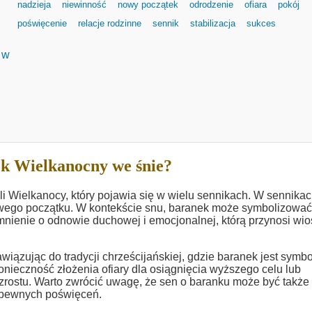
nadzieja
niewinność
nowy początek
odrodzenie
ofiara
pokój
poświęcenie
relacje rodzinne
sennik
stabilizacja
sukces
 w
k Wielkanocny we śnie?
i Wielkanocy, który pojawia się w wielu sennikach. W sennika
 nowego początku. W kontekście snu, baranek może symbolizować
nienie o odnowie duchowej i emocjonalnej, którą przynosi wio
wiązując do tradycji chrześcijańskiej, gdzie baranek jest symb
ieczność złożenia ofiary dla osiągnięcia wyższego celu lub
wzrostu. Warto zwrócić uwagę, że sen o baranku może być także
 pewnych poświęceń.