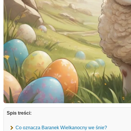
Spis treści:
Co oznacza Baranek Wielkanocny we śnie?