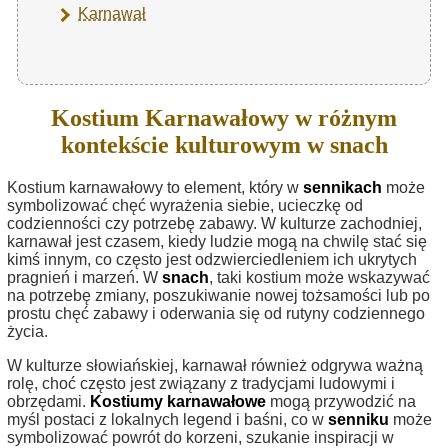
Karnawał
Kostium Karnawałowy w różnym
kontekście kulturowym w snach
Kostium karnawałowy to element, który w
sennikach
może
symbolizować chęć wyrażenia siebie, ucieczkę od
codzienności czy potrzebę zabawy. W kulturze zachodniej,
karnawał jest czasem, kiedy ludzie mogą na chwilę stać się
kimś innym, co często jest odzwierciedleniem ich ukrytych
pragnień i marzeń. W
snach
, taki kostium może wskazywać
na potrzebę zmiany, poszukiwanie nowej tożsamości lub po
prostu chęć zabawy i oderwania się od rutyny codziennego
życia.
W kulturze słowiańskiej, karnawał również odgrywa ważną
rolę, choć często jest związany z tradycjami ludowymi i
obrzędami.
Kostiumy karnawałowe
mogą przywodzić na
myśl postaci z lokalnych legend i baśni, co w
senniku
może
symbolizować powrót do korzeni, szukanie inspiracji w