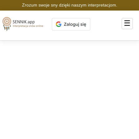
Zrozum swoje sny dzięki naszym interpretacjom.
☰