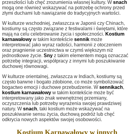
przeszłości lub chęć zrozumienia własnej kultury. W
snach
mogą one również wskazywać na potrzebę ochrony przed
złymi duchami lub nawiązanie do tradycyjnych wartości.
W kulturze wschodniej, zwłaszcza w Japonii czy Chinach,
kostiumy są często związane z festiwalami i świętami, które
mają na celu celebrowanie życia i społeczności.
Kostium
karnawałowy
w takim kontekście
sennik
może
interpretować jako wyraz radości, harmonii z otoczeniem
oraz pragnienie uczestnictwa w czymś większym niż
jednostkowe życie.
Sny
z takim elementem mogą oznaczać
potrzebę integracji, współpracy z innymi lub poszukiwanie
duchowej równowagi.
W kulturze orientalnej, zwłaszcza w Indiach, kostiumy są
często barwne i bogato zdobione, co może symbolizować
bogactwo emocji i duchowe przebudzenie. W
sennikach
,
kostium karnawałowy
w takim kontekście może być
interpretowany jako znak wewnętrznej przemiany,
oczyszczenia lub potrzeby wyrażenia swojej prawdziwej
natury. W
snach
, taki kostium może wskazywać na
poszukiwanie sensu życia, duchową podróż lub chęć
odkrycia nowych aspektów swojej osobowości.
Kostium Karnawałowy w innych