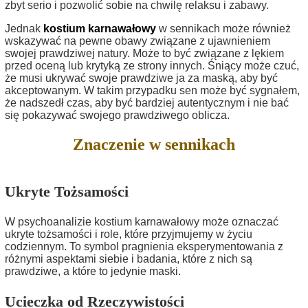
zbyt serio i pozwolić sobie na chwilę relaksu i zabawy.
Jednak
kostium karnawałowy
w sennikach może również
wskazywać na pewne obawy związane z ujawnieniem
swojej prawdziwej natury. Może to być związane z lękiem
przed oceną lub krytyką ze strony innych. Śniący może czuć,
że musi ukrywać swoje prawdziwe ja za maską, aby być
akceptowanym. W takim przypadku sen może być sygnałem,
że nadszedł czas, aby być bardziej autentycznym i nie bać
się pokazywać swojego prawdziwego oblicza.
Znaczenie w sennikach
Ukryte Tożsamości
W psychoanalizie kostium karnawałowy może oznaczać
ukryte tożsamości i role, które przyjmujemy w życiu
codziennym. To symbol pragnienia eksperymentowania z
różnymi aspektami siebie i badania, które z nich są
prawdziwe, a które to jedynie maski.
Ucieczka od Rzeczywistości