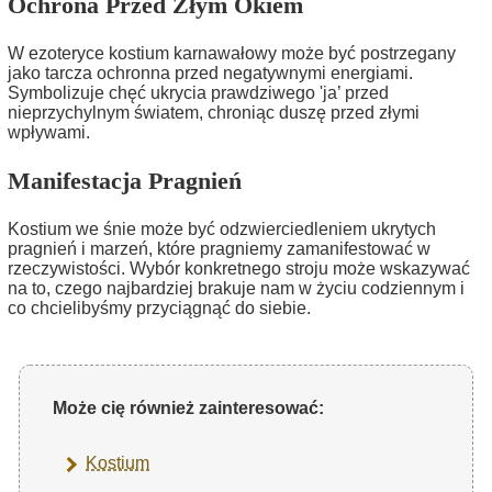
Ochrona Przed Złym Okiem
W ezoteryce kostium karnawałowy może być postrzegany
jako tarcza ochronna przed negatywnymi energiami.
Symbolizuje chęć ukrycia prawdziwego 'ja’ przed
nieprzychylnym światem, chroniąc duszę przed złymi
wpływami.
Manifestacja Pragnień
Kostium we śnie może być odzwierciedleniem ukrytych
pragnień i marzeń, które pragniemy zamanifestować w
rzeczywistości. Wybór konkretnego stroju może wskazywać
na to, czego najbardziej brakuje nam w życiu codziennym i
co chcielibyśmy przyciągnąć do siebie.
Może cię również zainteresować:
Kostium