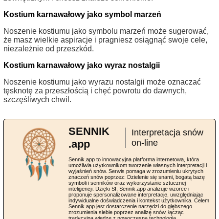
Kostium karnawałowy jako symbol marzeń
Noszenie kostiumu jako symbolu marzeń może sugerować,
że masz wielkie aspiracje i pragniesz osiągnąć swoje cele,
niezależnie od przeszkód.
Kostium karnawałowy jako wyraz nostalgii
Noszenie kostiumu jako wyrazu nostalgii może oznaczać
tęsknotę za przeszłością i chęć powrotu do dawnych,
szczęśliwych chwil.
SENNIK
Interpretacja snów
.app
on-line
Sennik.app to innowacyjna platforma internetowa, która
umożliwia użytkownikom tworzenie własnych interpretacji i
wyjaśnień snów. Serwis pomaga w zrozumieniu ukrytych
znaczeń snów poprzez: Dzielenie się snami, bogatą bazę
symboli i senników oraz wykorzystanie sztucznej
inteligencji: Dzięki SI, Sennik.app analizuje wzorce i
proponuje spersonalizowane interpretacje, uwzględniając
indywidualne doświadczenia i kontekst użytkownika. Celem
Sennik.app jest dostarczenie narzędzi do głębszego
zrozumienia siebie poprzez analizę snów, łącząc
tradycyjną wiedzę z nowoczesną technologią.