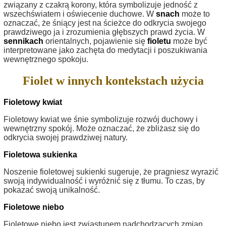
związany z czakrą korony, która symbolizuje jedność z
wszechświatem i oświecenie duchowe. W
snach
może to
oznaczać, że śniący jest na ścieżce do odkrycia swojego
prawdziwego ja i zrozumienia głębszych prawd życia. W
sennikach
orientalnych, pojawienie się
fioletu
może być
interpretowane jako zachęta do medytacji i poszukiwania
wewnętrznego spokoju.
Fiolet w innych kontekstach użycia
Fioletowy kwiat
Fioletowy kwiat we śnie symbolizuje rozwój duchowy i
wewnętrzny spokój. Może oznaczać, że zbliżasz się do
odkrycia swojej prawdziwej natury.
Fioletowa sukienka
Noszenie fioletowej sukienki sugeruje, że pragniesz wyrazić
swoją indywidualność i wyróżnić się z tłumu. To czas, by
pokazać swoją unikalność.
Fioletowe niebo
Fioletowe niebo jest zwiastunem nadchodzących zmian.