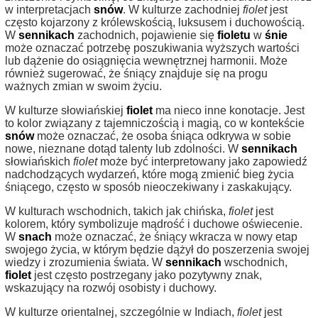
w interpretacjach
snów
. W kulturze zachodniej
fiolet
jest
często kojarzony z królewskością, luksusem i duchowością.
W
sennikach
zachodnich, pojawienie się
fioletu
w
śnie
może oznaczać potrzebę poszukiwania wyższych wartości
lub dążenie do osiągnięcia wewnętrznej harmonii. Może
również sugerować, że śniący znajduje się na progu
ważnych zmian w swoim życiu.
W kulturze słowiańskiej
fiolet
ma nieco inne konotacje. Jest
to kolor związany z tajemniczością i magią, co w kontekście
snów
może oznaczać, że osoba śniąca odkrywa w sobie
nowe, nieznane dotąd talenty lub zdolności. W
sennikach
słowiańskich
fiolet
może być interpretowany jako zapowiedź
nadchodzących wydarzeń, które mogą zmienić bieg życia
śniącego, często w sposób nieoczekiwany i zaskakujący.
W kulturach wschodnich, takich jak chińska,
fiolet
jest
kolorem, który symbolizuje mądrość i duchowe oświecenie.
W
snach
może oznaczać, że śniący wkracza w nowy etap
swojego życia, w którym będzie dążył do poszerzenia swojej
wiedzy i zrozumienia świata. W
sennikach
wschodnich,
fiolet
jest często postrzegany jako pozytywny znak,
wskazujący na rozwój osobisty i duchowy.
W kulturze orientalnej, szczególnie w Indiach,
fiolet
jest