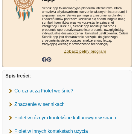
Sennik.app to innowacyjna platforma internetowa, która
umożliwia użytkownikom tworzenie własnych interpretacji i
wyjaśnień snów. Serwis pomaga w zrozumieniu ukrytych
znaczeń snów poprzez: Dzielenie się snami, bogatą bazę
symboli i senników oraz wykorzystanie sztucznej
inteligencji: Dzięki SI, Sennik.app analizuje wzorce i
proponuje spersonalizowane interpretacje, uwzględniając
indywidualne doświadczenia i kontekst użytkownika. Celem
Sennik.app jest dostarczenie narzędzi do głębszego
zrozumienia siebie poprzez analizę snów, łącząc
tradycyjną wiedzę z nowoczesną technologią.
Zobacz pełny biogram
Spis treści:
Co oznacza Fiolet we śnie?
Znaczenie w sennikach
Fiolet w różnym kontekście kulturowym w snach
Fiolet w innych kontekstach użycia