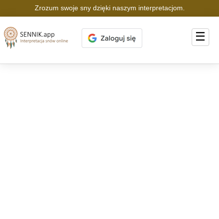
Zrozum swoje sny dzięki naszym interpretacjom.
☰