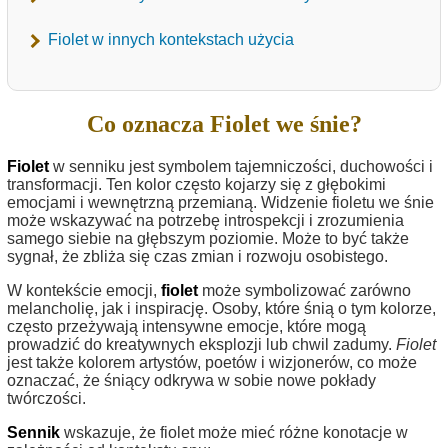
Fiolet w innych kontekstach użycia
Co oznacza Fiolet we śnie?
Fiolet
w senniku jest symbolem tajemniczości, duchowości i
transformacji. Ten kolor często kojarzy się z głębokimi
emocjami i wewnętrzną przemianą. Widzenie fioletu we śnie
może wskazywać na potrzebę introspekcji i zrozumienia
samego siebie na głębszym poziomie. Może to być także
sygnał, że zbliża się czas zmian i rozwoju osobistego.
W kontekście emocji,
fiolet
może symbolizować zarówno
melancholię, jak i inspirację. Osoby, które śnią o tym kolorze,
często przeżywają intensywne emocje, które mogą
prowadzić do kreatywnych eksplozji lub chwil zadumy.
Fiolet
jest także kolorem artystów, poetów i wizjonerów, co może
oznaczać, że śniący odkrywa w sobie nowe pokłady
twórczości.
Sennik
wskazuje, że fiolet może mieć różne konotacje w