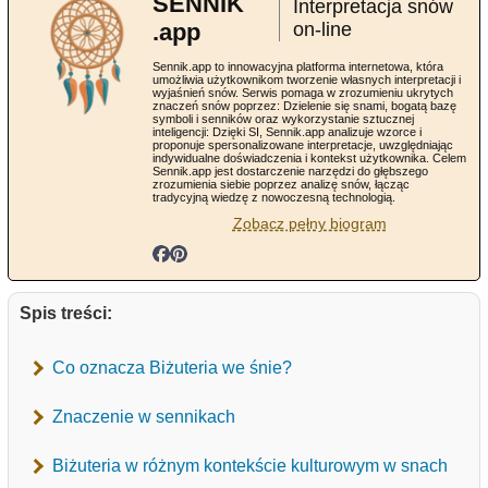
SENNIK
Interpretacja snów
.app
on-line
Sennik.app to innowacyjna platforma internetowa, która
umożliwia użytkownikom tworzenie własnych interpretacji i
wyjaśnień snów. Serwis pomaga w zrozumieniu ukrytych
znaczeń snów poprzez: Dzielenie się snami, bogatą bazę
symboli i senników oraz wykorzystanie sztucznej
inteligencji: Dzięki SI, Sennik.app analizuje wzorce i
proponuje spersonalizowane interpretacje, uwzględniając
indywidualne doświadczenia i kontekst użytkownika. Celem
Sennik.app jest dostarczenie narzędzi do głębszego
zrozumienia siebie poprzez analizę snów, łącząc
tradycyjną wiedzę z nowoczesną technologią.
Zobacz pełny biogram
Spis treści:
Co oznacza Biżuteria we śnie?
Znaczenie w sennikach
Biżuteria w różnym kontekście kulturowym w snach