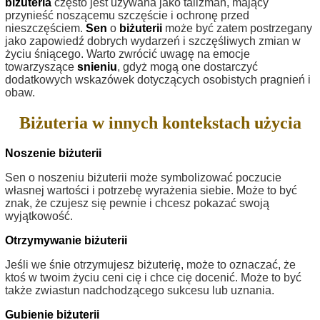
biżuteria
często jest używana jako talizman, mający
przynieść noszącemu szczęście i ochronę przed
nieszczęściem.
Sen
o
biżuterii
może być zatem postrzegany
jako zapowiedź dobrych wydarzeń i szczęśliwych zmian w
życiu śniącego. Warto zwrócić uwagę na emocje
towarzyszące
snieniu
, gdyż mogą one dostarczyć
dodatkowych wskazówek dotyczących osobistych pragnień i
obaw.
Biżuteria w innych kontekstach użycia
Noszenie biżuterii
Sen o noszeniu biżuterii może symbolizować poczucie
własnej wartości i potrzebę wyrażenia siebie. Może to być
znak, że czujesz się pewnie i chcesz pokazać swoją
wyjątkowość.
Otrzymywanie biżuterii
Jeśli we śnie otrzymujesz biżuterię, może to oznaczać, że
ktoś w twoim życiu ceni cię i chce cię docenić. Może to być
także zwiastun nadchodzącego sukcesu lub uznania.
Gubienie biżuterii