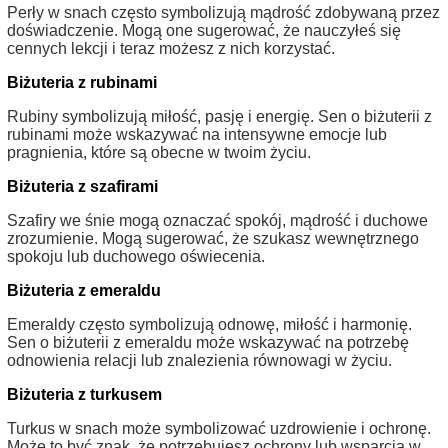
Perły w snach często symbolizują mądrość zdobywaną przez
doświadczenie. Mogą one sugerować, że nauczyłeś się
cennych lekcji i teraz możesz z nich korzystać.
Biżuteria z rubinami
Rubiny symbolizują miłość, pasję i energię. Sen o biżuterii z
rubinami może wskazywać na intensywne emocje lub
pragnienia, które są obecne w twoim życiu.
Biżuteria z szafirami
Szafiry we śnie mogą oznaczać spokój, mądrość i duchowe
zrozumienie. Mogą sugerować, że szukasz wewnętrznego
spokoju lub duchowego oświecenia.
Biżuteria z emeraldu
Emeraldy często symbolizują odnowę, miłość i harmonię.
Sen o biżuterii z emeraldu może wskazywać na potrzebę
odnowienia relacji lub znalezienia równowagi w życiu.
Biżuteria z turkusem
Turkus w snach może symbolizować uzdrowienie i ochronę.
Może to być znak, że potrzebujesz ochrony lub wsparcia w