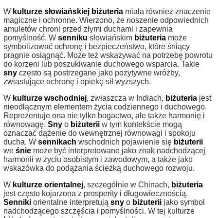
W
kulturze słowiańskiej
biżuteria
miała również znaczenie
magiczne i ochronne. Wierzono, że noszenie odpowiednich
amuletów chroni przed złymi duchami i zapewnia
pomyślność. W
senniku
słowiańskim
biżuteria
może
symbolizować ochronę i bezpieczeństwo, które śniący
pragnie osiągnąć. Może też wskazywać na potrzebę powrotu
do korzeni lub poszukiwanie duchowego wsparcia. Takie
sny
często są postrzegane jako pozytywne wróżby,
zwiastujące ochronę i opiekę sił wyższych.
W
kulturze wschodniej
, zwłaszcza w Indiach,
biżuteria
jest
nieodłącznym elementem życia codziennego i duchowego.
Reprezentuje ona nie tylko bogactwo, ale także harmonię i
równowagę.
Sny
o
biżuterii
w tym kontekście mogą
oznaczać dążenie do wewnętrznej równowagi i spokoju
ducha. W
sennikach
wschodnich pojawienie się
biżuterii
we
śnie
może być interpretowane jako znak nadchodzącej
harmonii w życiu osobistym i zawodowym, a także jako
wskazówka do podążania ścieżką duchowego rozwoju.
W
kulturze orientalnej
, szczególnie w Chinach,
biżuteria
jest często kojarzona z prosperity i długowiecznością.
Senniki
orientalne interpretują
sny
o
biżuterii
jako symbol
nadchodzącego szczęścia i pomyślności. W tej kulturze