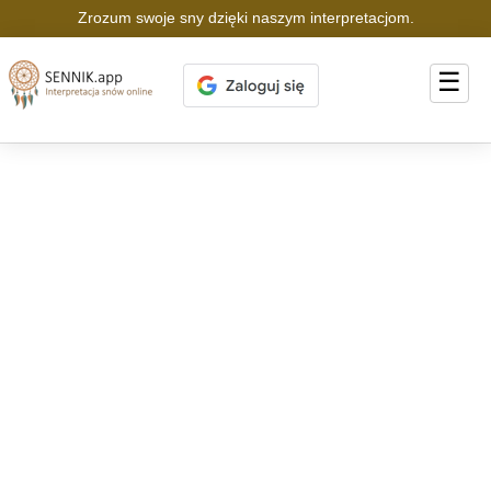
Zrozum swoje sny dzięki naszym interpretacjom.
☰