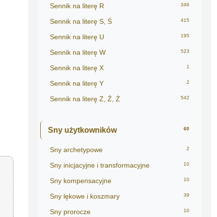
Sennik na literę R
346
Sennik na literę S, Ś
415
Sennik na literę U
195
Sennik na literę W
523
Sennik na literę X
1
Sennik na literę Y
2
Sennik na literę Z, Ź, Ż
542
Sny użytkowników
60
Sny archetypowe
2
Sny inicjacyjne i transformacyjne
10
Sny kompensacyjne
10
Sny lękowe i koszmary
39
Sny prorocze
10