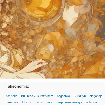
Taksonomia:
biżuteria
Biżuteria Z Bursztynem
bogactwo
Bursztyn
elegancja
harmonia
luksus
miłość
moc
negatywna energia
ochrona