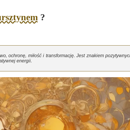
ursztynem
?
wo, ochronę, miłość i transformację. Jest znakiem pozytywnyc
tywnej energii.