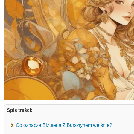
Spis treści:
Co oznacza Biżuteria Z Bursztynem we śnie?