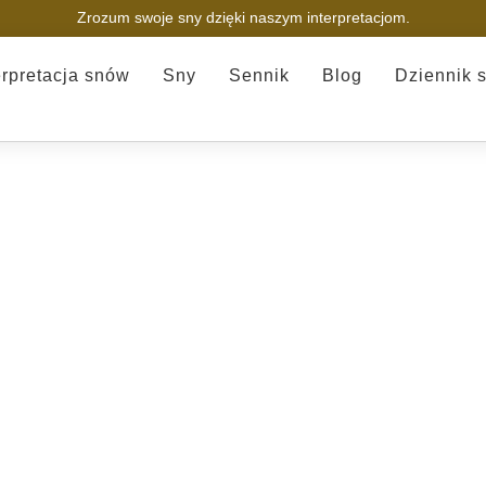
Zrozum swoje sny dzięki naszym interpretacjom.
erpretacja snów
Sny
Sennik
Blog
Dziennik 