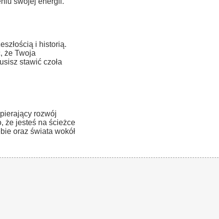
niu swojej energii.
szłością i historią.
, że Twoja
usisz stawić czoła
pierający rozwój
 że jesteś na ścieżce
bie oraz świata wokół