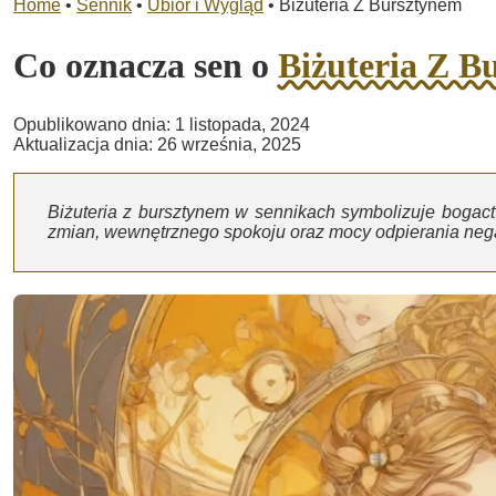
Home
•
Sennik
•
Ubiór i Wygląd
•
Biżuteria Z Bursztynem
Co oznacza sen o
Biżuteria Z B
Opublikowano dnia: 1 listopada, 2024
Aktualizacja dnia: 26 września, 2025
Biżuteria z bursztynem w sennikach symbolizuje bogact
zmian, wewnętrznego spokoju oraz mocy odpierania nega