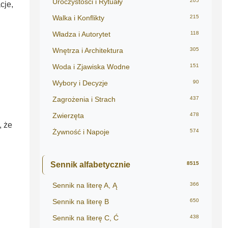
Uroczystości i Rytuały
205
cje,
Walka i Konflikty
215
Władza i Autorytet
118
Wnętrza i Architektura
305
Woda i Zjawiska Wodne
151
Wybory i Decyzje
90
Zagrożenia i Strach
437
Zwierzęta
478
, że
Żywność i Napoje
574
Sennik alfabetycznie
8515
Sennik na literę A, Ą
366
Sennik na literę B
650
Sennik na literę C, Ć
438