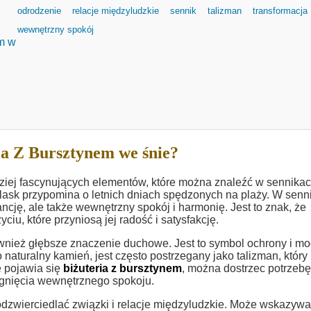
odrodzenie
relacje międzyludzkie
sennik
talizman
transformacja
wewnętrzny spokój
ym w
ia Z Bursztynem we śnie?
rdziej fascynujących elementów, które można znaleźć w sennikac
y blask przypomina o letnich dniach spędzonych na plaży. W sen
ncję, ale także wewnętrzny spokój i harmonię. Jest to znak, że
, które przyniosą jej radość i satysfakcję.
nież głębsze znaczenie duchowe. Jest to symbol ochrony i mo
naturalny kamień, jest często postrzegany jako talizman, który
e pojawia się
biżuteria z bursztynem
, można dostrzec potrzebę
ągnięcia wewnętrznego spokoju.
zwierciedlać związki i relacje międzyludzkie. Może wskazywa