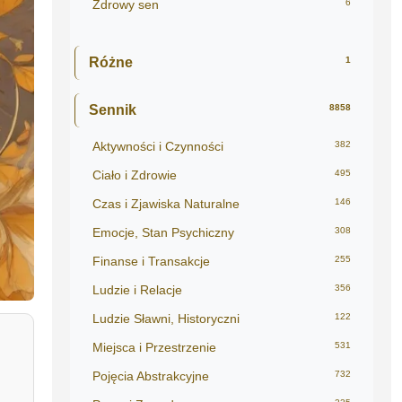
Zdrowy sen
6
Różne
1
Sennik
8858
Aktywności i Czynności
382
Ciało i Zdrowie
495
Czas i Zjawiska Naturalne
146
Emocje, Stan Psychiczny
308
Finanse i Transakcje
255
Ludzie i Relacje
356
Ludzie Sławni, Historyczni
122
Miejsca i Przestrzenie
531
Pojęcia Abstrakcyjne
732