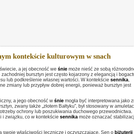
nym kontekście kulturowym w snach
świecie, a jej obecność we
śnie
może nieść ze sobą różnorodn
 zachodniej bursztyn jest często kojarzony z elegancją i bogac
su lub podkreślenie własnej wartości. W kontekście
sennika
,
 zmiany lub przypływ dobrej energii, ponieważ bursztyn jest
giczny, a jego obecność w
śnie
mogła być interpretowana jako 
sztyn, zwany także „złotem Bałtyku”, był stosowany w amuletac
 potrzeby ochrony lub poszukiwania duchowego przewodnictwa.
 i związku, co w kontekście
sennika
może oznaczać stabilizac
za swoje właściwości lecznicze i oczyszczające. Sen o
biżuterii