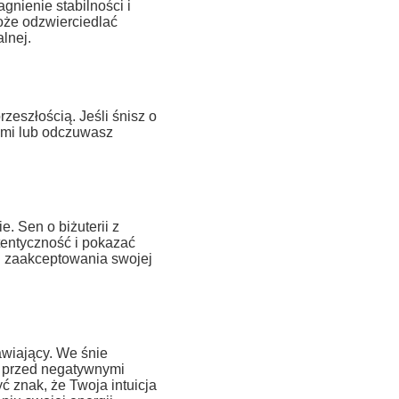
nienie stabilności i
może odzwierciedlać
lnej.
zeszłością. Jeśli śnisz o
nymi lub odczuwasz
e. Sen o biżuterii z
entyczność i pokazać
 i zaakceptowania swojej
awiający. We śnie
y przed negatywnymi
 znak, że Twoja intuicja