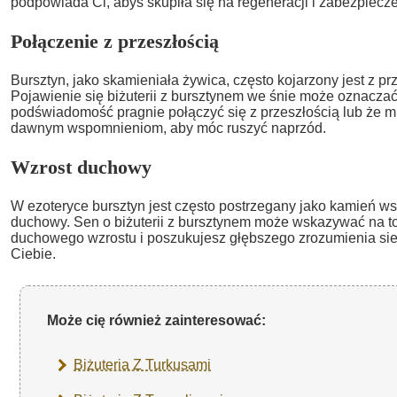
podpowiada Ci, abyś skupiła się na regeneracji i zabezpiecze
Połączenie z przeszłością
Bursztyn, jako skamieniała żywica, często kojarzony jest z prze
Pojawienie się biżuterii z bursztynem we śnie może oznaczać
podświadomość pragnie połączyć się z przeszłością lub że m
dawnym wspomnieniom, aby móc ruszyć naprzód.
Wzrost duchowy
W ezoteryce bursztyn jest często postrzegany jako kamień ws
duchowy. Sen o biżuterii z bursztynem może wskazywać na to,
duchowego wzrostu i poszukujesz głębszego zrozumienia sie
Ciebie.
Może cię również zainteresować:
Biżuteria Z Turkusami