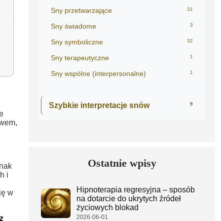
Sny przetwarzające
31
Sny świadome
3
Sny symboliczne
32
Sny terapeutyczne
1
Sny wspólne (interpersonalne)
1
Szybkie interpretacje snów
9
e
twem,
Ostatnie wpisy
znak
h i
Hipnoterapia regresyjna – sposób
ję w
na dotarcie do ukrytych źródeł
życiowych blokad
2026-06-01
 z