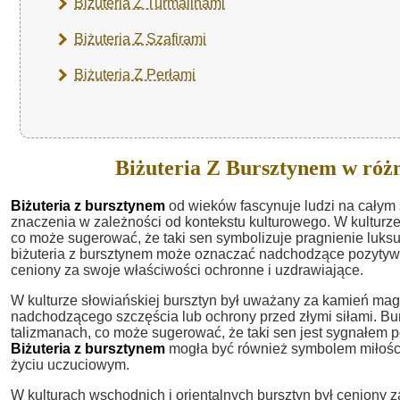
Biżuteria Z Turmalinami
Biżuteria Z Szafirami
Biżuteria Z Perłami
Biżuteria Z Bursztynem w róż
Biżuteria z bursztynem
od wieków fascynuje ludzi na całym 
znaczenia w zależności od kontekstu kulturowego. W kulturze
co może sugerować, że taki sen symbolizuje pragnienie luksu
biżuteria z bursztynem może oznaczać nadchodzące pozytywne
ceniony za swoje właściwości ochronne i uzdrawiające.
W kulturze słowiańskiej bursztyn był uważany za kamień ma
nadchodzącego szczęścia lub ochrony przed złymi siłami. Bur
talizmanach, co może sugerować, że taki sen jest sygnałem
Biżuteria z bursztynem
mogła być również symbolem miłości
życiu uczuciowym.
W kulturach wschodnich i orientalnych bursztyn był ceniony 