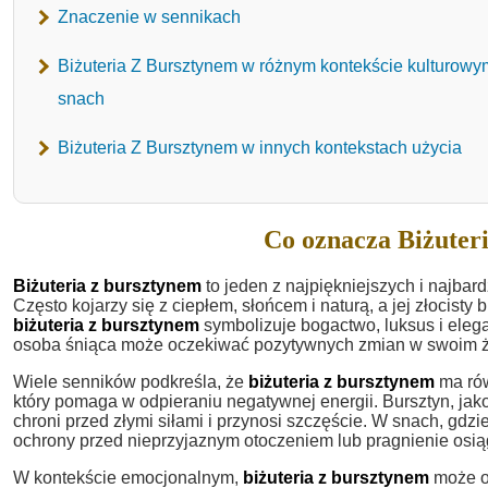
Znaczenie w sennikach
Biżuteria Z Bursztynem w różnym kontekście kulturow
snach
Biżuteria Z Bursztynem w innych kontekstach użycia
Co oznacza Biżuter
Biżuteria z bursztynem
to jeden z najpiękniejszych i najba
Często kojarzy się z ciepłem, słońcem i naturą, a jej złocist
biżuteria z bursztynem
symbolizuje bogactwo, luksus i elega
osoba śniąca może oczekiwać pozytywnych zmian w swoim życiu
Wiele senników podkreśla, że
biżuteria z bursztynem
ma rów
który pomaga w odpieraniu negatywnej energii. Bursztyn, jako 
chroni przed złymi siłami i przynosi szczęście. W snach, gdzi
ochrony przed nieprzyjaznym otoczeniem lub pragnienie osi
W kontekście emocjonalnym,
biżuteria z bursztynem
może od