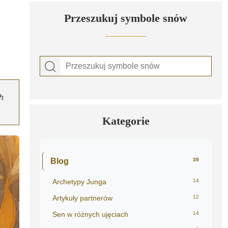
Przeszukuj symbole snów
h
Kategorie
Blog
39
Archetypy Junga
14
Artykuły partnerów
12
Sen w różnych ujęciach
14