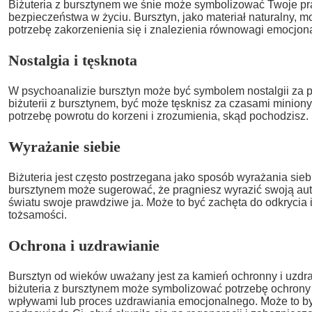
Biżuteria z bursztynem we śnie może symbolizować Twoje prag
bezpieczeństwa w życiu. Bursztyn, jako materiał naturalny, 
potrzebę zakorzenienia się i znalezienia równowagi emocjona
Nostalgia i tęsknota
W psychoanalizie bursztyn może być symbolem nostalgii za pr
biżuterii z bursztynem, być może tęsknisz za czasami minio
potrzebę powrotu do korzeni i zrozumienia, skąd pochodzisz.
Wyrażanie siebie
Biżuteria jest często postrzegana jako sposób wyrażania siebi
bursztynem może sugerować, że pragniesz wyrazić swoją aut
światu swoje prawdziwe ja. Może to być zachęta do odkrycia
tożsamości.
Ochrona i uzdrawianie
Bursztyn od wieków uważany jest za kamień ochronny i uzdr
biżuteria z bursztynem może symbolizować potrzebę ochron
wpływami lub proces uzdrawiania emocjonalnego. Może to być