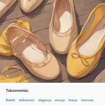
Taksonomia:
Baletki
delikatność
elegancja
emocje
finezja
harmonia