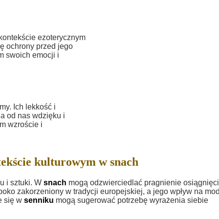
W kontekście ezoterycznym
ę ochrony przed jego
m swoich emocji i
y. Ich lekkość i
a od nas wdzięku i
m wzroście i
tekście kulturowym w snach
 i sztuki. W
snach
mogą odzwierciedlać pragnienie osiągnięc
ęboko zakorzeniony w tradycji europejskiej, a jego wpływ na mod
e się w
senniku
mogą sugerować potrzebę wyrażenia siebie