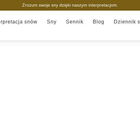
Zrozum swoje sny dzięki naszym interpretacjom.
erpretacja snów
Sny
Sennik
Blog
Dziennik 