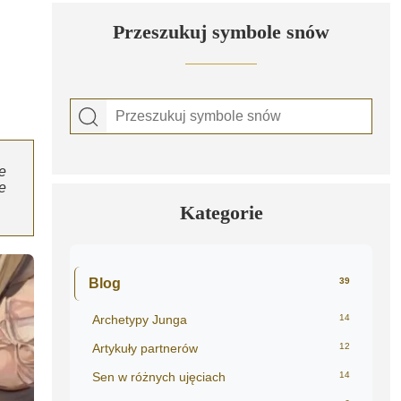
Przeszukuj symbole snów
e
e
Kategorie
Blog
39
Archetypy Junga
14
Artykuły partnerów
12
Sen w różnych ujęciach
14