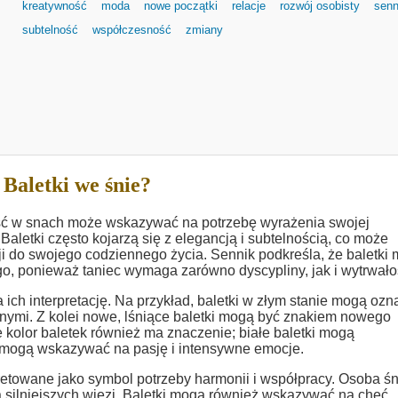
kreatywność
moda
nowe początki
relacje
rozwój osobisty
senn
subtelność
współczesność
zmiany
Baletki we śnie?
cność w snach może wskazywać na potrzebę wyrażenia swojej
 Baletki często kojarzą się z elegancją i subtelnością, co może
i do swojego codziennego życia. Sennik podkreśla, że baletki
o, ponieważ taniec wymaga zarówno dyscypliny, jak i wytrwało
ch interpretację. Na przykład, baletki w złym stanie mogą oz
nnymi. Z kolei nowe, lśniące baletki mogą być znakiem nowego
 kolor baletek również ma znaczenie; białe baletki mogą
 mogą wskazywać na pasję i intensywne emocje.
etowane jako symbol potrzeby harmonii i współpracy. Osoba ś
 silniejszych więzi. Baletki mogą również wskazywać na chęć