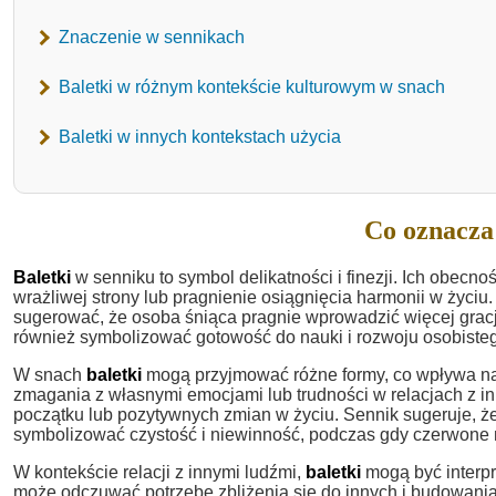
Znaczenie w sennikach
Baletki w różnym kontekście kulturowym w snach
Baletki w innych kontekstach użycia
Co oznacza 
Baletki
w senniku to symbol delikatności i finezji. Ich obe
wrażliwej strony lub pragnienie osiągnięcia harmonii w życiu.
sugerować, że osoba śniąca pragnie wprowadzić więcej gracj
również symbolizować gotowość do nauki i rozwoju osobisteg
W snach
baletki
mogą przyjmować różne formy, co wpływa na i
zmagania z własnymi emocjami lub trudności w relacjach z i
początku lub pozytywnych zmian w życiu. Sennik sugeruje, że
symbolizować czystość i niewinność, podczas gdy czerwone
W kontekście relacji z innymi ludźmi,
baletki
mogą być interpr
może odczuwać potrzebę zbliżenia się do innych i budowania