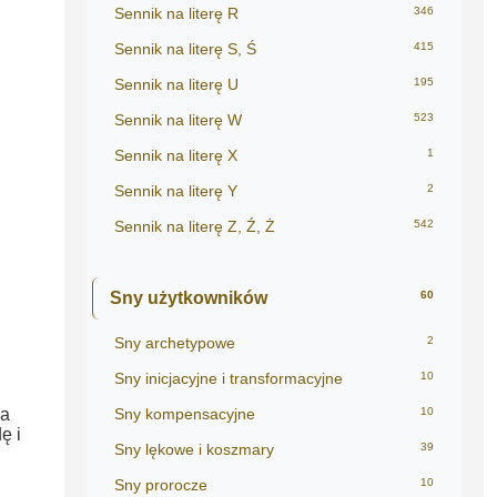
Sennik na literę R
346
Sennik na literę S, Ś
415
Sennik na literę U
195
Sennik na literę W
523
Sennik na literę X
1
Sennik na literę Y
2
Sennik na literę Z, Ź, Ż
542
Sny użytkowników
60
Sny archetypowe
2
Sny inicjacyjne i transformacyjne
10
ia
Sny kompensacyjne
10
ę i
Sny lękowe i koszmary
39
Sny prorocze
10