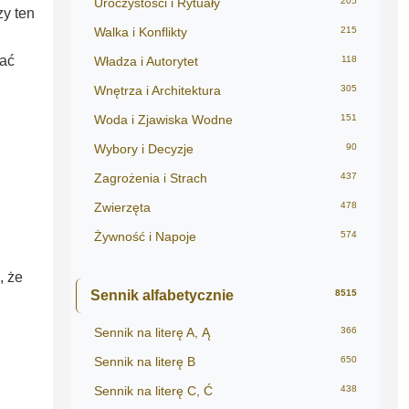
Uroczystości i Rytuały
205
zy ten
Walka i Konflikty
215
wać
Władza i Autorytet
118
Wnętrza i Architektura
305
Woda i Zjawiska Wodne
151
Wybory i Decyzje
90
Zagrożenia i Strach
437
Zwierzęta
478
Żywność i Napoje
574
, że
Sennik alfabetycznie
8515
Sennik na literę A, Ą
366
Sennik na literę B
650
Sennik na literę C, Ć
438