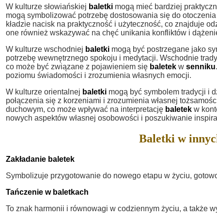
W kulturze słowiańskiej
baletki
mogą mieć bardziej praktyczn
mogą symbolizować potrzebę dostosowania się do otoczenia i
kładzie nacisk na praktyczność i użyteczność, co znajduje odz
one również wskazywać na chęć unikania konfliktów i dążeni
W kulturze wschodniej
baletki
mogą być postrzegane jako sym
potrzebę wewnętrznego spokoju i medytacji. Wschodnie trady
co może być związane z pojawieniem się
baletek
w
senniku
poziomu świadomości i zrozumienia własnych emocji.
W kulturze orientalnej
baletki
mogą być symbolem tradycji i 
połączenia się z korzeniami i zrozumienia własnej tożsamośc
duchowym, co może wpływać na interpretację
baletek
w kont
nowych aspektów własnej osobowości i poszukiwanie inspirac
Baletki w innyc
Zakładanie baletek
Symbolizuje przygotowanie do nowego etapu w życiu, gotowo
Tańczenie w baletkach
To znak harmonii i równowagi w codziennym życiu, a także wy