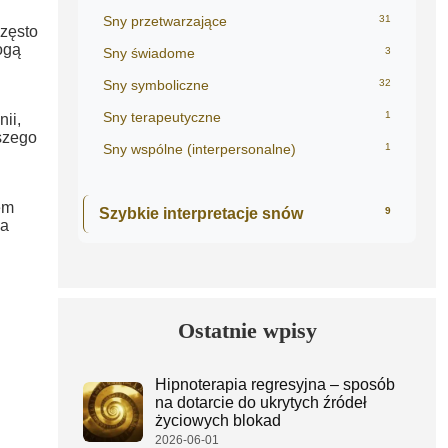
Sny przetwarzające
31
często
ogą
Sny świadome
3
Sny symboliczne
32
Sny terapeutyczne
1
ii,
szego
Sny wspólne (interpersonalne)
1
em
Szybkie interpretacje snów
9
ia
Ostatnie wpisy
Hipnoterapia regresyjna – sposób
na dotarcie do ukrytych źródeł
życiowych blokad
2026-06-01