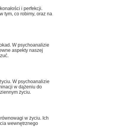
nałości i perfekcji.
 tym, co robimy, oraz na
lokad. W psychoanalizie
pewne aspekty naszej
zuć.
 życiu. W psychoanalizie
inacji w dążeniu do
dziennym życiu.
równowagi w życiu. Ich
ęcia wewnętrznego