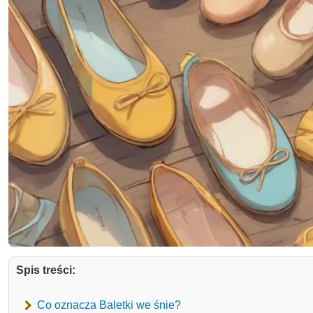
Spis treści:
Co oznacza Baletki we śnie?