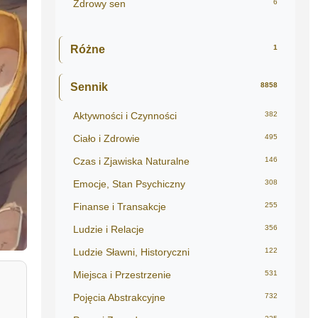
Zdrowy sen
6
Różne
1
Sennik
8858
Aktywności i Czynności
382
Ciało i Zdrowie
495
Czas i Zjawiska Naturalne
146
Emocje, Stan Psychiczny
308
Finanse i Transakcje
255
Ludzie i Relacje
356
Ludzie Sławni, Historyczni
122
Miejsca i Przestrzenie
531
Pojęcia Abstrakcyjne
732