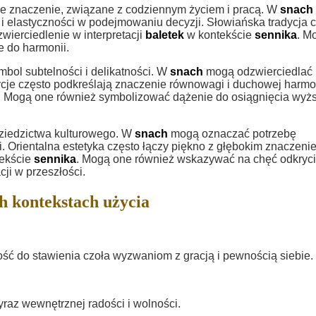
e znaczenie, związane z codziennym życiem i pracą. W
snach
 elastyczności w podejmowaniu decyzji. Słowiańska tradycja 
wierciedlenie w interpretacji
baletek
w kontekście
sennika
. M
e do harmonii.
bol subtelności i delikatności. W
snach
mogą odzwierciedlać
cje często podkreślają znaczenie równowagi i duchowej harmon
. Mogą one również symbolizować dążenie do osiągnięcia wyż
dziedzictwa kulturowego. W
snach
mogą oznaczać potrzebę
i. Orientalna estetyka często łączy piękno z głębokim znaczeni
ekście
sennika
. Mogą one również wskazywać na chęć odkryc
ji w przeszłości.
h kontekstach użycia
ść do stawienia czoła wyzwaniom z gracją i pewnością siebie.
raz wewnętrznej radości i wolności.