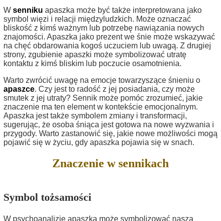
W
senniku
apaszka może być także interpretowana jako
symbol więzi i relacji międzyludzkich. Może oznaczać
bliskość z kimś ważnym lub potrzebę nawiązania nowych
znajomości. Apaszka jako prezent we śnie może wskazywać
na chęć obdarowania kogoś uczuciem lub uwagą. Z drugiej
strony, zgubienie apaszki może symbolizować utratę
kontaktu z kimś bliskim lub poczucie osamotnienia.
Warto zwrócić uwagę na emocje towarzyszące śnieniu o
apaszce
. Czy jest to radość z jej posiadania, czy może
smutek z jej utraty? Sennik może pomóc zrozumieć, jakie
znaczenie ma ten element w kontekście emocjonalnym.
Apaszka jest także symbolem zmiany i transformacji,
sugerując, że osoba śniąca jest gotowa na nowe wyzwania i
przygody. Warto zastanowić się, jakie nowe możliwości mogą
pojawić się w życiu, gdy apaszka pojawia się w snach.
Znaczenie w sennikach
Symbol tożsamości
W psychoanalizie apaszka może symbolizować naszą