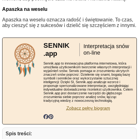
Apaszka na weselu
Apaszka na weselu oznacza radość i świętowanie. To czas,
aby cieszyć się z sukcesów i dzielić się szczęściem z innymi.
SENNIK
Interpretacja snów
.app
on-line
Sennik.app to innowacyjna platforma internetowa, która
umożliwia użytkownikom tworzenie własnych interpretacji i
wyjaśnień snów. Serwis pomaga w zrozumieniu ukrytych
znaczeń snów poprzez: Dzielenie się snami, bogatą bazę
symboli i senników oraz wykorzystanie sztucznej
inteligencji: Dzięki SI, Sennik.app analizuje wzorce i
proponuje spersonalizowane interpretacje, uwzględniając
indywidualne doświadczenia i kontekst użytkownika. Celem
Sennik.app jest dostarczenie narzędzi do głębszego
zrozumienia siebie poprzez analizę snów, łącząc
tradycyjną wiedzę z nowoczesną technologią.
Zobacz pełny biogram
Spis treści: