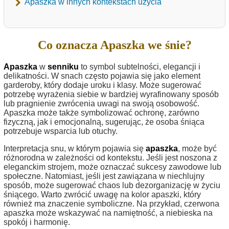
Apaszka w innych kontekstach użycia
Co oznacza Apaszka we śnie?
Apaszka
w
senniku
to symbol subtelności, elegancji i
delikatności. W snach często pojawia się jako element
garderoby, który dodaje uroku i klasy. Może sugerować
potrzebę wyrażenia siebie w bardziej wyrafinowany sposób
lub pragnienie zwrócenia uwagi na swoją osobowość.
Apaszka może także symbolizować ochronę, zarówno
fizyczną, jak i emocjonalną, sugerując, że osoba śniąca
potrzebuje wsparcia lub otuchy.
Interpretacja snu, w którym pojawia się
apaszka
, może być
różnorodna w zależności od kontekstu. Jeśli jest noszona z
eleganckim strojem, może oznaczać sukcesy zawodowe lub
społeczne. Natomiast, jeśli jest zawiązana w niechlujny
sposób, może sugerować chaos lub dezorganizację w życiu
śniącego. Warto zwrócić uwagę na kolor apaszki, który
również ma znaczenie symboliczne. Na przykład, czerwona
apaszka może wskazywać na namiętność, a niebieska na
spokój i harmonię.