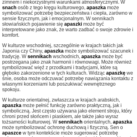
zimnem i niekorzystnymi warunkami atmosferycznymi. W
snach
osób z tego kręgu kulturowego,
apaszka
może
symbolizować potrzebę bezpieczeństwa i ciepła, zarówno w
sensie fizycznym, jak i emocjonalnym. W sennikach
słowiańskich pojawienie się
apaszki
może być
interpretowane jako znak, że warto zadbać o swoje zdrowie i
komfort.
W kulturze wschodniej, szczególnie w krajach takich jak
Japonia czy Chiny,
apaszka
może symbolizować szacunek i
tradycję. W
sennikach
wschodnich,
apaszka
może być
postrzegana jako znak harmonii i równowagi. Może również
symbolizować więź z przodkami i tradycjami, które są
głęboko zakorzenione w tych kulturach. Widząc
apaszkę
we
śnie, osoba może odczuwać potrzebę nawiązania kontaktu z
własnymi korzeniami lub poszukiwać wewnętrznego
spokoju.
W kulturze orientalnej, zwłaszcza w krajach arabskich,
apaszka
może pełnić funkcję zarówno praktyczną, jak i
symboliczną. Jest często używana jako element stroju, który
chroni przed słońcem i piaskiem, ale także jako wyraz
tożsamości kulturowej. W
sennikach
orientalnych,
apaszka
może symbolizować ochronę duchową i fizyczną. Sen o
apaszce
w tym kontekście może sugerować potrzebę