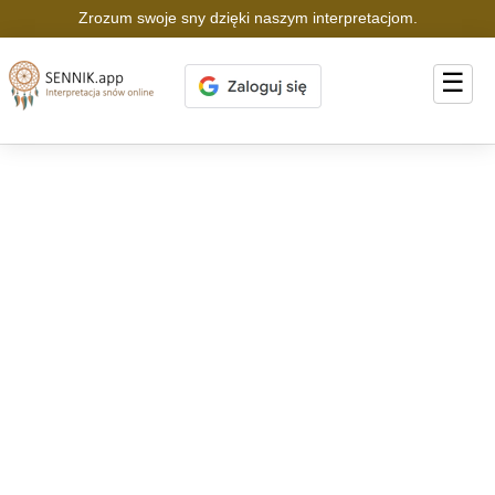
Zrozum swoje sny dzięki naszym interpretacjom.
☰