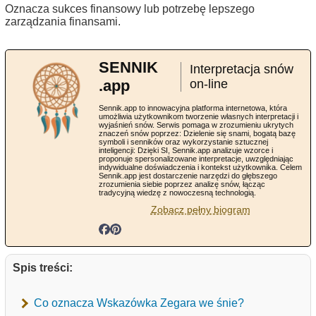
Oznacza sukces finansowy lub potrzebę lepszego
zarządzania finansami.
SENNIK
Interpretacja snów
.app
on-line
Sennik.app to innowacyjna platforma internetowa, która
umożliwia użytkownikom tworzenie własnych interpretacji i
wyjaśnień snów. Serwis pomaga w zrozumieniu ukrytych
znaczeń snów poprzez: Dzielenie się snami, bogatą bazę
symboli i senników oraz wykorzystanie sztucznej
inteligencji: Dzięki SI, Sennik.app analizuje wzorce i
proponuje spersonalizowane interpretacje, uwzględniając
indywidualne doświadczenia i kontekst użytkownika. Celem
Sennik.app jest dostarczenie narzędzi do głębszego
zrozumienia siebie poprzez analizę snów, łącząc
tradycyjną wiedzę z nowoczesną technologią.
Zobacz pełny biogram
Spis treści:
Co oznacza Wskazówka Zegara we śnie?