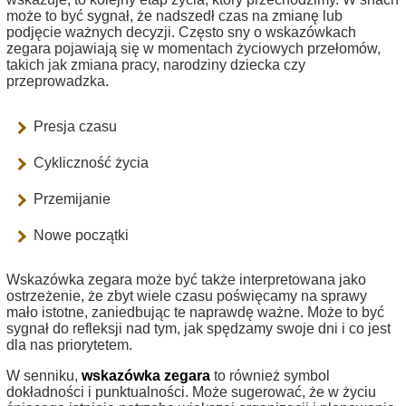
może to być sygnał, że nadszedł czas na zmianę lub
podjęcie ważnych decyzji. Często sny o wskazówkach
zegara pojawiają się w momentach życiowych przełomów,
takich jak zmiana pracy, narodziny dziecka czy
przeprowadzka.
Presja czasu
Cykliczność życia
Przemijanie
Nowe początki
Wskazówka zegara może być także interpretowana jako
ostrzeżenie, że zbyt wiele czasu poświęcamy na sprawy
mało istotne, zaniedbując te naprawdę ważne. Może to być
sygnał do refleksji nad tym, jak spędzamy swoje dni i co jest
dla nas priorytetem.
W senniku,
wskazówka zegara
to również symbol
dokładności i punktualności. Może sugerować, że w życiu