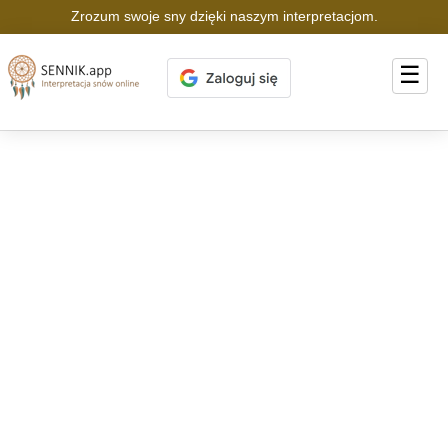
Zrozum swoje sny dzięki naszym interpretacjom.
☰