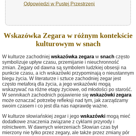
Odpowiedzi w Pustej Przestrzeni
Wskazówka Zegara w różnym kontekście
kulturowym w snach
W kulturze zachodniej
wskazówka zegara
w
snach
często
symbolizuje upływ czasu, przemijanie i nieuchronność
zmian. Zegary od dawna są symbolem ludzkiej obsesji na
punkcie czasu, a ich wskazówki przypominają o nieustannym
biegu życia. W literaturze i sztuce zachodniej zegar jest
często metaforą dla życia, a jego wskazówki mogą
wskazywać na różne etapy życiowe, od młodości po starość.
W
sennikach
zachodnich pojawienie się
wskazówki zegara
może oznaczać potrzebę refleksji nad tym, jak zarządzamy
swoim czasem i co jest dla nas naprawdę ważne.
W kulturze słowiańskiej zegar i jego
wskazówki
mogą mieć
dodatkowe znaczenia związane z cyklami przyrody i
rolnictwem. W dawnych wierzeniach Słowian czas był
mierzony nie tylko przez zegary, ale także przez zmiany pór