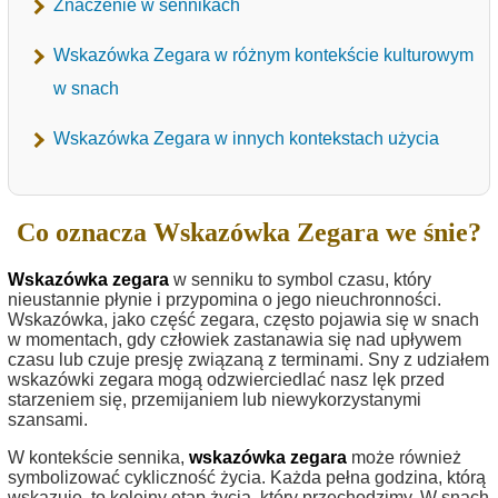
Znaczenie w sennikach
Wskazówka Zegara w różnym kontekście kulturowym
w snach
Wskazówka Zegara w innych kontekstach użycia
Co oznacza Wskazówka Zegara we śnie?
Wskazówka zegara
w senniku to symbol czasu, który
nieustannie płynie i przypomina o jego nieuchronności.
Wskazówka, jako część zegara, często pojawia się w snach
w momentach, gdy człowiek zastanawia się nad upływem
czasu lub czuje presję związaną z terminami. Sny z udziałem
wskazówki zegara mogą odzwierciedlać nasz lęk przed
starzeniem się, przemijaniem lub niewykorzystanymi
szansami.
W kontekście sennika,
wskazówka zegara
może również
symbolizować cykliczność życia. Każda pełna godzina, którą
wskazuje, to kolejny etap życia, który przechodzimy. W snach