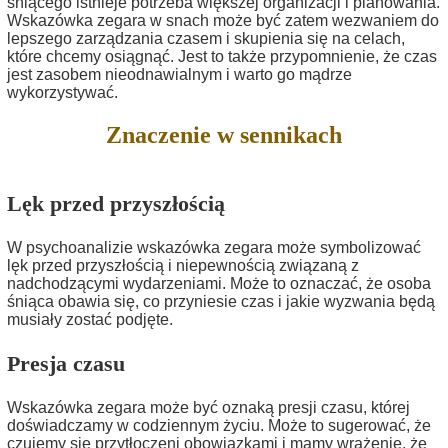
śniącego istnieje potrzeba większej organizacji i planowania.
Wskazówka zegara w snach może być zatem wezwaniem do
lepszego zarządzania czasem i skupienia się na celach,
które chcemy osiągnąć. Jest to także przypomnienie, że czas
jest zasobem nieodnawialnym i warto go mądrze
wykorzystywać.
Znaczenie w sennikach
Lęk przed przyszłością
W psychoanalizie wskazówka zegara może symbolizować
lęk przed przyszłością i niepewnością związaną z
nadchodzącymi wydarzeniami. Może to oznaczać, że osoba
śniąca obawia się, co przyniesie czas i jakie wyzwania będą
musiały zostać podjęte.
Presja czasu
Wskazówka zegara może być oznaką presji czasu, której
doświadczamy w codziennym życiu. Może to sugerować, że
czujemy się przytłoczeni obowiązkami i mamy wrażenie, że