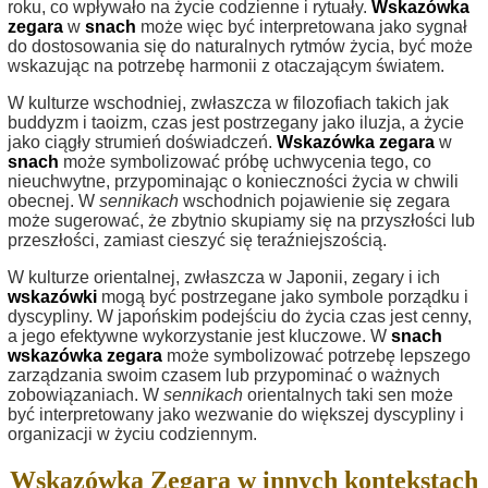
roku, co wpływało na życie codzienne i rytuały.
Wskazówka
zegara
w
snach
może więc być interpretowana jako sygnał
do dostosowania się do naturalnych rytmów życia, być może
wskazując na potrzebę harmonii z otaczającym światem.
W kulturze wschodniej, zwłaszcza w filozofiach takich jak
buddyzm i taoizm, czas jest postrzegany jako iluzja, a życie
jako ciągły strumień doświadczeń.
Wskazówka zegara
w
snach
może symbolizować próbę uchwycenia tego, co
nieuchwytne, przypominając o konieczności życia w chwili
obecnej. W
sennikach
wschodnich pojawienie się zegara
może sugerować, że zbytnio skupiamy się na przyszłości lub
przeszłości, zamiast cieszyć się teraźniejszością.
W kulturze orientalnej, zwłaszcza w Japonii, zegary i ich
wskazówki
mogą być postrzegane jako symbole porządku i
dyscypliny. W japońskim podejściu do życia czas jest cenny,
a jego efektywne wykorzystanie jest kluczowe. W
snach
wskazówka zegara
może symbolizować potrzebę lepszego
zarządzania swoim czasem lub przypominać o ważnych
zobowiązaniach. W
sennikach
orientalnych taki sen może
być interpretowany jako wezwanie do większej dyscypliny i
organizacji w życiu codziennym.
Wskazówka Zegara w innych kontekstach