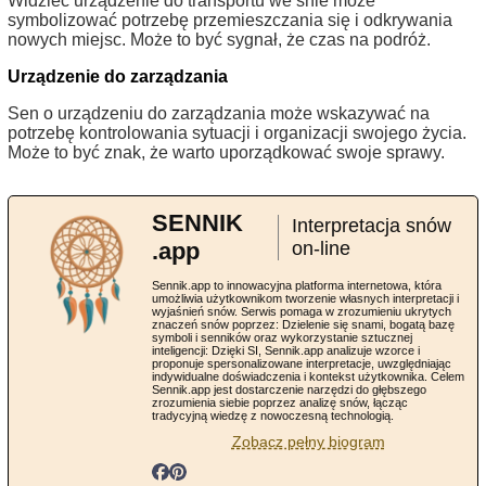
Widzieć urządzenie do transportu we śnie może
symbolizować potrzebę przemieszczania się i odkrywania
nowych miejsc. Może to być sygnał, że czas na podróż.
Urządzenie do zarządzania
Sen o urządzeniu do zarządzania może wskazywać na
potrzebę kontrolowania sytuacji i organizacji swojego życia.
Może to być znak, że warto uporządkować swoje sprawy.
SENNIK
Interpretacja snów
.app
on-line
Sennik.app to innowacyjna platforma internetowa, która
umożliwia użytkownikom tworzenie własnych interpretacji i
wyjaśnień snów. Serwis pomaga w zrozumieniu ukrytych
znaczeń snów poprzez: Dzielenie się snami, bogatą bazę
symboli i senników oraz wykorzystanie sztucznej
inteligencji: Dzięki SI, Sennik.app analizuje wzorce i
proponuje spersonalizowane interpretacje, uwzględniając
indywidualne doświadczenia i kontekst użytkownika. Celem
Sennik.app jest dostarczenie narzędzi do głębszego
zrozumienia siebie poprzez analizę snów, łącząc
tradycyjną wiedzę z nowoczesną technologią.
Zobacz pełny biogram