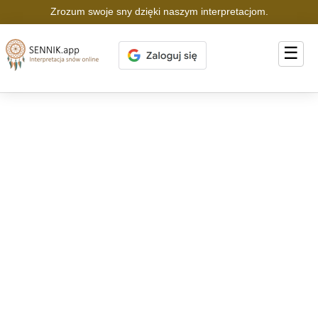
Zrozum swoje sny dzięki naszym interpretacjom.
☰