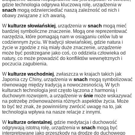
gdzie technologia odgrywa kluczową rolę,
urządzenia
w
snach
mogą odzwierciedlać naszą zależność od nich i
obawy związane z ich awarią.
W
kulturze słowiańskiej
,
urządzenia
w
snach
mogą mieć
bardziej symboliczne znaczenie. Mogą one reprezentować
narzędzia, które pomagają nam w osiąganiu celów lub w
codziennym życiu. W tradycji słowiańskiej, gdzie natura i
życie w zgodzie z nią miały duże znaczenie,
urządzenie
może być postrzegane jako coś, co oddziela człowieka od
natury, co może prowadzić do konfliktów wewnętrznych i
poczucia zagubienia.
W
kulturze wschodniej
, zwłaszcza w krajach takich jak
Japonia czy Chiny,
urządzenia
w
snach
mogą symbolizować
równowagę między tradycją a nowoczesnością. W tych
kulturach technologia jest często łączona z harmonią i
duchowym rozwojem, a
urządzenie
w
śnie
może wskazywać
na potrzebę zrównoważenia różnych aspektów życia. Może
to być też znak, że powinniśmy zwrócić uwagę na to, jak
technologia wpływa na nasze relacje z innymi.
W
kulturze orientalnej
, gdzie medytacja i duchowość
odgrywają istotną rolę,
urządzenia
w
snach
mogą być
interpretowane jako przeszkody na drodze do duchowego