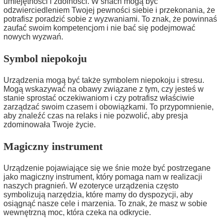
umiejętności i zdolności. W snach mogą być
odzwierciedleniem Twojej pewności siebie i przekonania, że
potrafisz poradzić sobie z wyzwaniami. To znak, że powinnaś
zaufać swoim kompetencjom i nie bać się podejmować
nowych wyzwań.
Symbol niepokoju
Urządzenia mogą być także symbolem niepokoju i stresu.
Mogą wskazywać na obawy związane z tym, czy jesteś w
stanie sprostać oczekiwaniom i czy potrafisz właściwie
zarządzać swoim czasem i obowiązkami. To przypomnienie,
aby znaleźć czas na relaks i nie pozwolić, aby presja
zdominowała Twoje życie.
Magiczny instrument
Urządzenie pojawiające się we śnie może być postrzegane
jako magiczny instrument, który pomaga nam w realizacji
naszych pragnień. W ezoteryce urządzenia często
symbolizują narzędzia, które mamy do dyspozycji, aby
osiągnąć nasze cele i marzenia. To znak, że masz w sobie
wewnętrzną moc, która czeka na odkrycie.