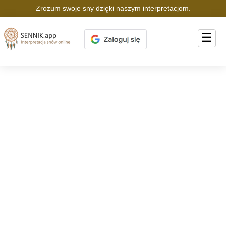
Zrozum swoje sny dzięki naszym interpretacjom.
☰