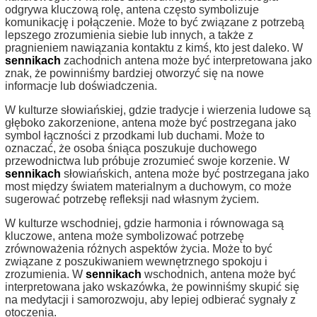
odgrywa kluczową rolę, antena często symbolizuje
komunikację i połączenie. Może to być związane z potrzebą
lepszego zrozumienia siebie lub innych, a także z
pragnieniem nawiązania kontaktu z kimś, kto jest daleko. W
sennikach
zachodnich antena może być interpretowana jako
znak, że powinniśmy bardziej otworzyć się na nowe
informacje lub doświadczenia.
W kulturze słowiańskiej, gdzie tradycje i wierzenia ludowe są
głęboko zakorzenione, antena może być postrzegana jako
symbol łączności z przodkami lub duchami. Może to
oznaczać, że osoba śniąca poszukuje duchowego
przewodnictwa lub próbuje zrozumieć swoje korzenie. W
sennikach
słowiańskich, antena może być postrzegana jako
most między światem materialnym a duchowym, co może
sugerować potrzebę refleksji nad własnym życiem.
W kulturze wschodniej, gdzie harmonia i równowaga są
kluczowe, antena może symbolizować potrzebę
zrównoważenia różnych aspektów życia. Może to być
związane z poszukiwaniem wewnętrznego spokoju i
zrozumienia. W
sennikach
wschodnich, antena może być
interpretowana jako wskazówka, że powinniśmy skupić się
na medytacji i samorozwoju, aby lepiej odbierać sygnały z
otoczenia.