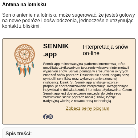
Antena na lotnisku
Sen o antenie na lotnisku może sugerować, że jesteś gotowy
na nowe podróże i doświadczenia, jednocześnie utrzymując
kontakt z bliskimi.
SENNIK
Interpretacja snów
.app
on-line
Sennik.app to innowacyjna platforma internetowa, która
umożliwia użytkownikom tworzenie własnych interpretacji i
wyjaśnień snów. Serwis pomaga w zrozumieniu ukrytych
znaczeń snów poprzez: Dzielenie się snami, bogatą bazę
symboli i senników oraz wykorzystanie sztucznej
inteligencji: Dzięki SI, Sennik.app analizuje wzorce i
proponuje spersonalizowane interpretacje, uwzględniając
indywidualne doświadczenia i kontekst użytkownika. Celem
Sennik.app jest dostarczenie narzędzi do głębszego
zrozumienia siebie poprzez analizę snów, łącząc
tradycyjną wiedzę z nowoczesną technologią.
Zobacz pełny biogram
Spis treści: