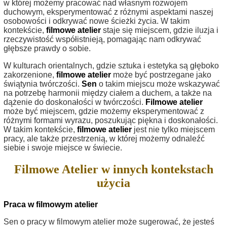
w której możemy pracować nad własnym rozwojem
duchowym, eksperymentować z różnymi aspektami naszej
osobowości i odkrywać nowe ścieżki życia. W takim
kontekście,
filmowe atelier
staje się miejscem, gdzie iluzja i
rzeczywistość współistnieją, pomagając nam odkrywać
głębsze prawdy o sobie.
W kulturach orientalnych, gdzie sztuka i estetyka są głęboko
zakorzenione,
filmowe atelier
może być postrzegane jako
świątynia twórczości.
Sen
o takim miejscu może wskazywać
na potrzebę harmonii między ciałem a duchem, a także na
dążenie do doskonałości w twórczości.
Filmowe atelier
może być miejscem, gdzie możemy eksperymentować z
różnymi formami wyrazu, poszukując piękna i doskonałości.
W takim kontekście,
filmowe atelier
jest nie tylko miejscem
pracy, ale także przestrzenią, w której możemy odnaleźć
siebie i swoje miejsce w świecie.
Filmowe Atelier w innych kontekstach
użycia
Praca w filmowym atelier
Sen o pracy w filmowym atelier może sugerować, że jesteś