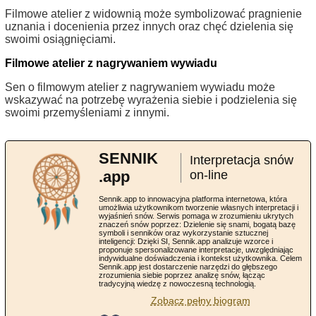
Filmowe atelier z widownią może symbolizować pragnienie
uznania i docenienia przez innych oraz chęć dzielenia się
swoimi osiągnięciami.
Filmowe atelier z nagrywaniem wywiadu
Sen o filmowym atelier z nagrywaniem wywiadu może
wskazywać na potrzebę wyrażenia siebie i podzielenia się
swoimi przemyśleniami z innymi.
SENNIK
Interpretacja snów
.app
on-line
Sennik.app to innowacyjna platforma internetowa, która
umożliwia użytkownikom tworzenie własnych interpretacji i
wyjaśnień snów. Serwis pomaga w zrozumieniu ukrytych
znaczeń snów poprzez: Dzielenie się snami, bogatą bazę
symboli i senników oraz wykorzystanie sztucznej
inteligencji: Dzięki SI, Sennik.app analizuje wzorce i
proponuje spersonalizowane interpretacje, uwzględniając
indywidualne doświadczenia i kontekst użytkownika. Celem
Sennik.app jest dostarczenie narzędzi do głębszego
zrozumienia siebie poprzez analizę snów, łącząc
tradycyjną wiedzę z nowoczesną technologią.
Zobacz pełny biogram