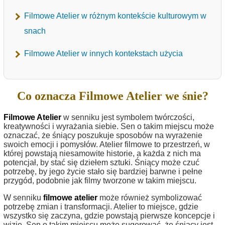
Filmowe Atelier w różnym kontekście kulturowym w
snach
Filmowe Atelier w innych kontekstach użycia
Co oznacza Filmowe Atelier we śnie?
Filmowe Atelier
w senniku jest symbolem twórczości,
kreatywności i wyrażania siebie. Sen o takim miejscu może
oznaczać, że śniący poszukuje sposobów na wyrażenie
swoich emocji i pomysłów. Atelier filmowe to przestrzeń, w
której powstają niesamowite historie, a każda z nich ma
potencjał, by stać się dziełem sztuki. Śniący może czuć
potrzebę, by jego życie stało się bardziej barwne i pełne
przygód, podobnie jak filmy tworzone w takim miejscu.
W senniku
filmowe atelier
może również symbolizować
potrzebę zmian i transformacji. Atelier to miejsce, gdzie
wszystko się zaczyna, gdzie powstają pierwsze koncepcje i
wizje. Sen o takim miejscu może sugerować, że śniący jest