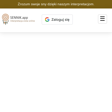
Zrozum swoje sny dzięki naszym interpretacjom.
☰