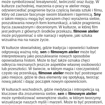
może symbolizować kreatywność, twórczość oraz iluzję. W
kulturze zachodniej, marzenia o pracy w atelier mogą
odzwierciedlać pragnienie bycia częścią świata sztuki i filmu,
który od zawsze fascynuje swoim blaskiem i tajemnicą.
Sny
o takim miejscu mogą być wyrazem chęci wyrażenia siebie,
poszukiwania nowych form komunikacji, a także pragnienia
bycia zauważonym i docenionym. W kulturze, w której film
jest jednym z głównych środków przekazu,
filmowe atelier
może przypominać o sile narracji i wpływie, jaki sztuka
wizualna ma na nasze życie.
W kulturze słowiańskiej, gdzie tradycja i opowieści ludowe
odgrywają ważną rolę,
sen
o
filmowym atelier
może być
interpretowany jako poszukiwanie nowych sposobów
opowiadania historii. Może to być także oznaka chęci
odkrycia nieznanych jeszcze aspektów własnej osobowości
lub przeszłości. W świecie, w którym magia i rzeczywistość
często się przenikają,
filmowe atelier
może być postrzegane
jako miejsce, gdzie te dwa elementy się spotykają, tworząc
nową jakość i dając początek nowym opowieściom.
W kulturach wschodnich, gdzie medytacja i introspekcja są
kluczowe dla zrozumienia siebie,
sen
o
filmowym atelier
może symbolizować wewnętrzne studio, w którym tworzymy
wizualizacje naszych myśli i marzeń. Może to być przestrzeń,