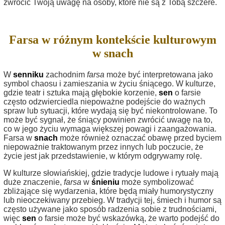
zwrócić Twoją uwagę na osoby, które nie są z Tobą szczere.
Farsa w różnym kontekście kulturowym
w snach
W
senniku
zachodnim
farsa
może być interpretowana jako
symbol chaosu i zamieszania w życiu śniącego. W kulturze,
gdzie teatr i sztuka mają głębokie korzenie,
sen
o farsie
często odzwierciedla niepoważne podejście do ważnych
spraw lub sytuacji, które wydają się być niekontrolowane. To
może być sygnał, że śniący powinien zwrócić uwagę na to,
co w jego życiu wymaga większej powagi i zaangażowania.
Farsa w
snach
może również oznaczać obawę przed byciem
niepoważnie traktowanym przez innych lub poczucie, że
życie jest jak przedstawienie, w którym odgrywamy rolę.
W kulturze słowiańskiej, gdzie tradycje ludowe i rytuały mają
duże znaczenie,
farsa
w
śnieniu
może symbolizować
zbliżające się wydarzenia, które będą miały humorystyczny
lub nieoczekiwany przebieg. W tradycji tej, śmiech i humor są
często używane jako sposób radzenia sobie z trudnościami,
więc
sen
o farsie może być wskazówką, że warto podejść do