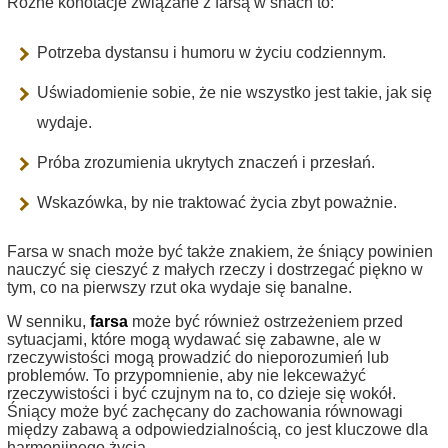
Różne konotacje związane z farsą w snach to:
Potrzeba dystansu i humoru w życiu codziennym.
Uświadomienie sobie, że nie wszystko jest takie, jak się
wydaje.
Próba zrozumienia ukrytych znaczeń i przesłań.
Wskazówka, by nie traktować życia zbyt poważnie.
Farsa w snach może być także znakiem, że śniący powinien
nauczyć się cieszyć z małych rzeczy i dostrzegać piękno w
tym, co na pierwszy rzut oka wydaje się banalne.
W senniku,
farsa
może być również ostrzeżeniem przed
sytuacjami, które mogą wydawać się zabawne, ale w
rzeczywistości mogą prowadzić do nieporozumień lub
problemów. To przypomnienie, aby nie lekceważyć
rzeczywistości i być czujnym na to, co dzieje się wokół.
Śniący może być zachęcany do zachowania równowagi
między zabawą a odpowiedzialnością, co jest kluczowe dla
harmonijnego życia.