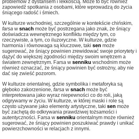
problemów z dystansem i lekkością. Może to być również
zapowiedź spotkania z osobami, które wprowadzą do życia
śniącego radość i śmiech.
W kulturze wschodniej, szczególnie w kontekście chińskim,
farsa
w
snach
może być postrzegana jako znak, że śniący
doświadcza wewnętrznego konfliktu między tym, co
rzeczywiste, a tym, co iluzoryczne. W kulturze, gdzie
harmonia i równowaga są kluczowe, taki
sen
może
sugerować, że śniący powinien zrewidować swoje priorytety i
dążyć do większej zgodności między swoim wnętrzem a
światem zewnętrznym. Farsa w
senniku
wschodnim może
również oznaczać, że śniący powinien być ostrożny, aby nie
dać się zwieść pozorom.
W kulturze orientalnej, gdzie symbolika i metaforyka są
głęboko zakorzenione,
farsa
w
snach
może być
interpretowana jako wyraz niepewności co do roli, jaką
odgrywamy w życiu. W kulturze, w której maski i role są
często używane jako elementy artystyczne, taki
sen
może
być zachętą do odkrywania prawdziwej tożsamości i
autentyczności. Farsa w
senniku
orientalnym może również
sugerować, że śniący powinien poszukiwać prawdy i unikać
powierzchowności w relacjach z innymi.