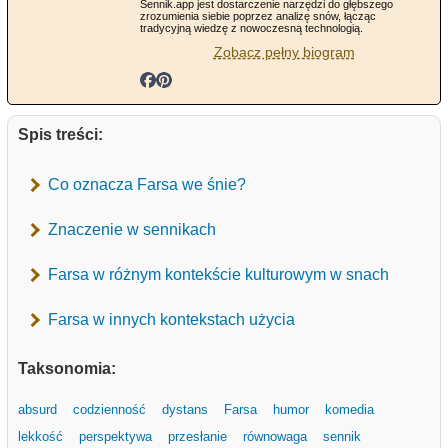
Sennik.app jest dostarczenie narzędzi do głębszego
zrozumienia siebie poprzez analizę snów, łącząc
tradycyjną wiedzę z nowoczesną technologią.
Zobacz pełny biogram
Spis treści:
Co oznacza Farsa we śnie?
Znaczenie w sennikach
Farsa w różnym kontekście kulturowym w snach
Farsa w innych kontekstach użycia
Taksonomia:
absurd
codzienność
dystans
Farsa
humor
komedia
lekkość
perspektywa
przesłanie
równowaga
sennik