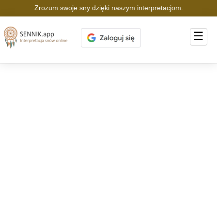
Zrozum swoje sny dzięki naszym interpretacjom.
☰