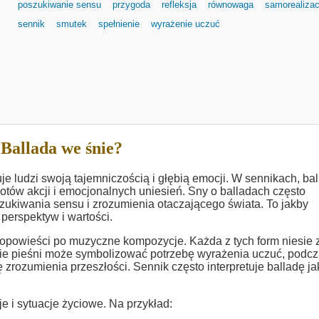
poszukiwanie sensu
przygoda
refleksja
równowaga
samorealizac
sennik
smutek
spełnienie
wyrażenie uczuć
Ballada we śnie?
je ludzi swoją tajemniczością i głębią emocji. W sennikach, ba
otów akcji i emocjonalnych uniesień. Sny o balladach często
ukiwania sensu i zrozumienia otaczającego świata. To jakby
erspektyw i wartości.
 opowieści po muzyczne kompozycje. Każda z tych form niesie 
ie pieśni może symbolizować potrzebę wyrażenia uczuć, podc
rozumienia przeszłości. Sennik często interpretuje balladę ja
 i sytuacje życiowe. Na przykład: