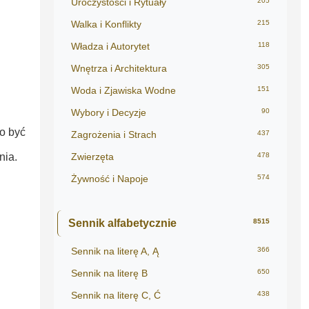
Uroczystości i Rytuały
205
Walka i Konflikty
215
Władza i Autorytet
118
Wnętrza i Architektura
305
Woda i Zjawiska Wodne
151
Wybory i Decyzje
90
to być
Zagrożenia i Strach
437
nia.
Zwierzęta
478
Żywność i Napoje
574
Sennik alfabetycznie
8515
Sennik na literę A, Ą
366
Sennik na literę B
650
Sennik na literę C, Ć
438