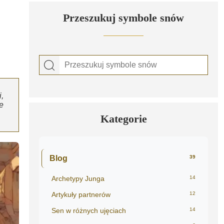
Przeszukuj symbole snów
,
e
Kategorie
Blog
39
Archetypy Junga
14
Artykuły partnerów
12
Sen w różnych ujęciach
14