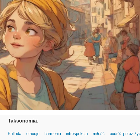
Taksonomia:
Ballada
emocje
harmonia
introspekcja
miłość
podróż przez ży