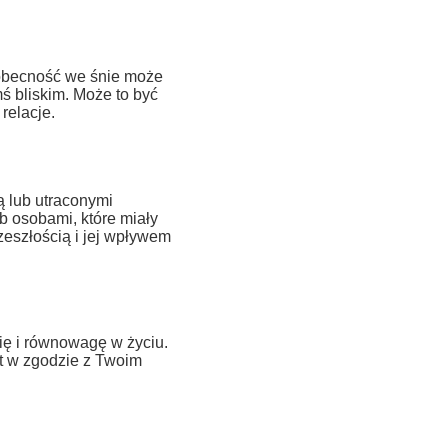
j obecność we śnie może
ś bliskim. Może to być
relacje.
ą lub utraconymi
b osobami, które miały
zeszłością i jej wpływem
ę i równowagę w życiu.
t w zgodzie z Twoim