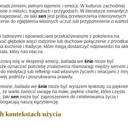
adczeniem, pełnym tajemnic i emocji. W kulturze zachodniej
rie o miłości, tragediach i przygodach. W literaturze romantycz
sugerować, że taki
sen
jest próbą przetworzenia intensywnych
zenie do zgłębienia własnych uczuć lub przypomnienie o wartoś
jami ludowymi i opowieściami przekazywanymi z pokolenia na
ć głębokie więzi rodzinne lub duchowe połączenie z przodka
 korzenie i tradycje, które mogą dostarczyć odpowiedzi na akt
ata, który nas otacza.
zową rolę w ekspresji emocji,
ballada
we
śnie
może być
Może oznaczać potrzebę znalezienia równowagi między sercem 
o medytacji lub refleksji nad własnym życiem i relacjami z inn
wej podróży i poszukiwania prawdy.
cenione,
ballada
we
śnie
może być wyrazem tęsknoty za pięknem
że warto zwrócić uwagę na małe, piękne chwile, które często
, taki
sen
może być zaproszeniem do celebrowania życia i
wzbogacają naszą egzystencję.
h kontekstach użycia