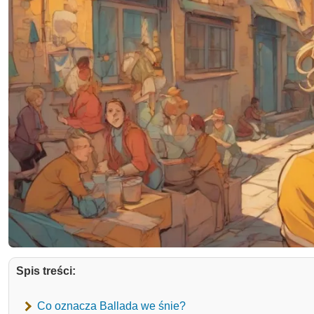
Spis treści:
Co oznacza Ballada we śnie?