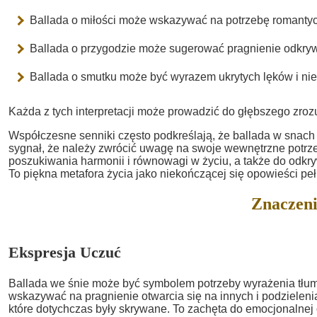
Ballada o miłości może wskazywać na potrzebę romantycz
Ballada o przygodzie może sugerować pragnienie odkry
Ballada o smutku może być wyrazem ukrytych lęków i ni
Każda z tych interpretacji może prowadzić do głębszego zroz
Współczesne senniki często podkreślają, że ballada w snach 
sygnał, że należy zwrócić uwagę na swoje wewnętrzne potrze
poszukiwania harmonii i równowagi w życiu, a także do odkry
To piękna metafora życia jako niekończącej się opowieści peł
Znaczeni
Ekspresja Uczuć
Ballada we śnie może być symbolem potrzeby wyrażenia tłu
wskazywać na pragnienie otwarcia się na innych i podzieleni
które dotychczas były skrywane. To zachęta do emocjonalnej o