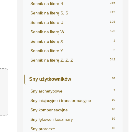
Sennik na literę R
346
Sennik na literę S, Ś
415
Sennik na literę U
195
Sennik na literę W
523
Sennik na literę X
1
Sennik na literę Y
2
Sennik na literę Z, Ź, Ż
542
Sny użytkowników
60
Sny archetypowe
2
Sny inicjacyjne i transformacyjne
10
Sny kompensacyjne
10
Sny lękowe i koszmary
39
Sny prorocze
10