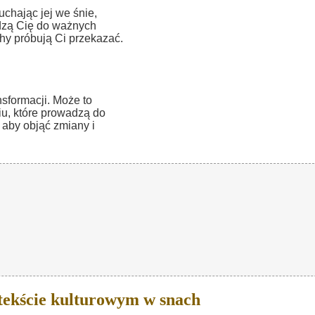
chając jej we śnie,
dzą Cię do ważnych
chy próbują Ci przekazać.
sformacji. Może to
iu, które prowadzą do
 aby objąć zmiany i
tekście kulturowym w snach