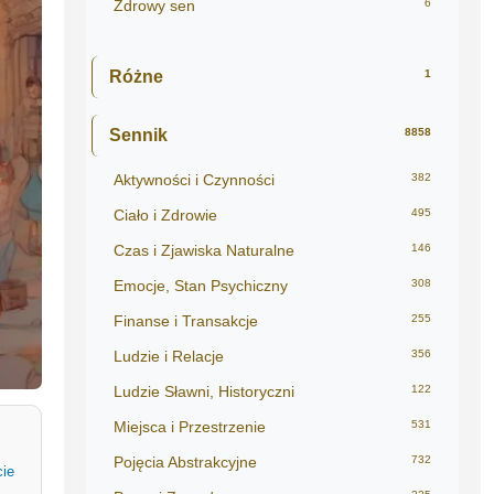
Zdrowy sen
6
Różne
1
Sennik
8858
Aktywności i Czynności
382
Ciało i Zdrowie
495
Czas i Zjawiska Naturalne
146
Emocje, Stan Psychiczny
308
Finanse i Transakcje
255
Ludzie i Relacje
356
Ludzie Sławni, Historyczni
122
Miejsca i Przestrzenie
531
Pojęcia Abstrakcyjne
732
cie