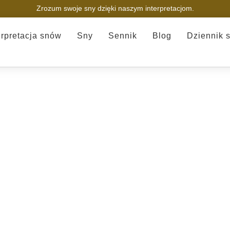
Zrozum swoje sny dzięki naszym interpretacjom.
erpretacja snów
Sny
Sennik
Blog
Dziennik 