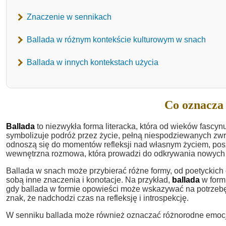
Znaczenie w sennikach
Ballada w różnym kontekście kulturowym w snach
Ballada w innych kontekstach użycia
Co oznacza 
Ballada
to niezwykła forma literacka, która od wieków fascynu
symbolizuje podróż przez życie, pełną niespodziewanych zwr
odnoszą się do momentów refleksji nad własnym życiem, posz
wewnętrzna rozmowa, która prowadzi do odkrywania nowych p
Ballada w snach może przybierać różne formy, od poetyckich
sobą inne znaczenia i konotacje. Na przykład,
ballada
w form
gdy ballada w formie opowieści może wskazywać na potrzebę z
znak, że nadchodzi czas na refleksję i introspekcję.
W senniku ballada może również oznaczać różnorodne emocje