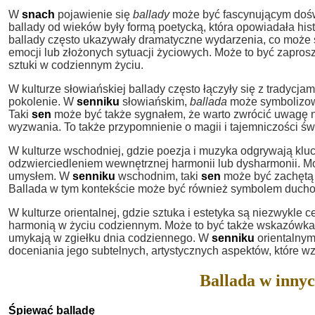
W
snach
pojawienie się
ballady
może być fascynującym doświ
ballady od wieków były formą poetycką, która opowiadała histo
ballady często ukazywały dramatyczne wydarzenia, co może 
emocji lub złożonych sytuacji życiowych. Może to być zapros
sztuki w codziennym życiu.
W kulturze słowiańskiej ballady często łączyły się z tradyc
pokolenie. W
senniku
słowiańskim,
ballada
może symbolizowa
Taki
sen
może być także sygnałem, że warto zwrócić uwagę na
wyzwania. To także przypomnienie o magii i tajemniczości świ
W kulturze wschodniej, gdzie poezja i muzyka odgrywają kluc
odzwierciedleniem wewnętrznej harmonii lub dysharmonii. 
umysłem. W
senniku
wschodnim, taki
sen
może być zachętą d
Ballada w tym kontekście może być również symbolem ducho
W kulturze orientalnej, gdzie sztuka i estetyka są niezwykle 
harmonią w życiu codziennym. Może to być także wskazówka, 
umykają w zgiełku dnia codziennego. W
senniku
orientalnym
doceniania jego subtelnych, artystycznych aspektów, które 
Ballada w innyc
Śpiewać balladę