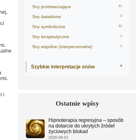
Sny przetwarzające
31
nej,
Sny świadome
3
ci
Sny symboliczne
32
Sny terapeutyczne
1
mi.
Sny wspólne (interpersonalne)
1
ualne
Szybkie interpretacje snów
9
a
ymi.
 i
Ostatnie wpisy
Hipnoterapia regresyjna – sposób
na dotarcie do ukrytych źródeł
życiowych blokad
2026-06-01