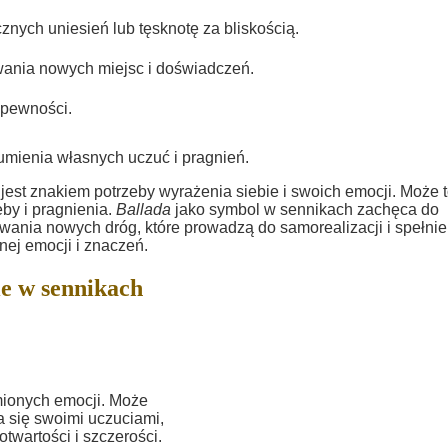
nych uniesień lub tęsknotę za bliskością.
wania nowych miejsc i doświadczeń.
epewności.
umienia własnych uczuć i pragnień.
jest znakiem potrzeby wyrażenia siebie i swoich emocji. Może 
by i pragnienia.
Ballada
jako symbol w sennikach zachęca do
wania nowych dróg, które prowadzą do samorealizacji i spełnie
nej emocji i znaczeń.
e w sennikach
mionych emocji. Może
a się swoimi uczuciami,
twartości i szczerości.