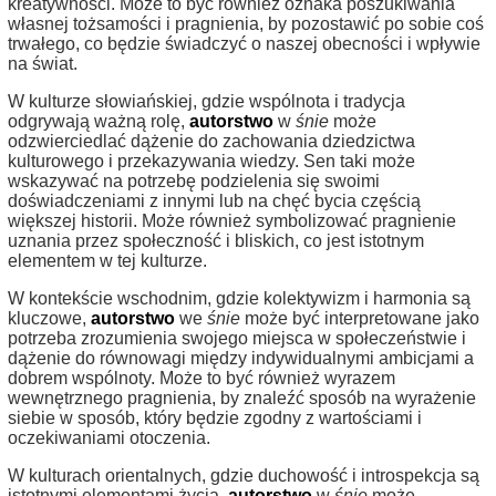
kreatywności. Może to być również oznaka poszukiwania
własnej tożsamości i pragnienia, by pozostawić po sobie coś
trwałego, co będzie świadczyć o naszej obecności i wpływie
na świat.
W kulturze słowiańskiej, gdzie wspólnota i tradycja
odgrywają ważną rolę,
autorstwo
w
śnie
może
odzwierciedlać dążenie do zachowania dziedzictwa
kulturowego i przekazywania wiedzy. Sen taki może
wskazywać na potrzebę podzielenia się swoimi
doświadczeniami z innymi lub na chęć bycia częścią
większej historii. Może również symbolizować pragnienie
uznania przez społeczność i bliskich, co jest istotnym
elementem w tej kulturze.
W kontekście wschodnim, gdzie kolektywizm i harmonia są
kluczowe,
autorstwo
we
śnie
może być interpretowane jako
potrzeba zrozumienia swojego miejsca w społeczeństwie i
dążenie do równowagi między indywidualnymi ambicjami a
dobrem wspólnoty. Może to być również wyrazem
wewnętrznego pragnienia, by znaleźć sposób na wyrażenie
siebie w sposób, który będzie zgodny z wartościami i
oczekiwaniami otoczenia.
W kulturach orientalnych, gdzie duchowość i introspekcja są
istotnymi elementami życia,
autorstwo
w
śnie
może