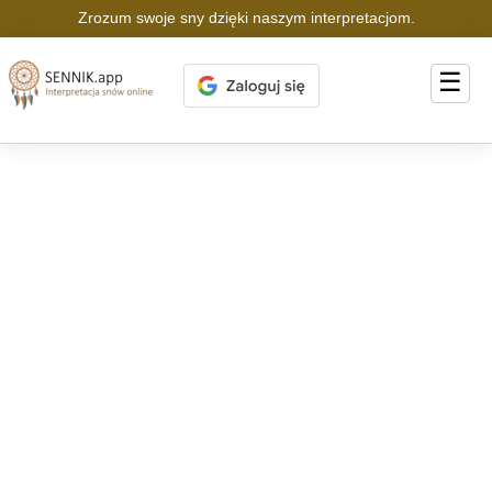
Zrozum swoje sny dzięki naszym interpretacjom.
☰