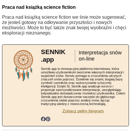
Praca nad książką science fiction
Praca nad książką science fiction we śnie może sugerować,
że jesteś gotowy na odkrywanie przyszłości i nowych
możliwości. Może to być także znak twojej wyobraźni i chęci
eksploracji nieznanego.
SENNIK
Interpretacja snów
.app
on-line
Sennik.app to innowacyjna platforma internetowa, która
umożliwia użytkownikom tworzenie własnych interpretacji i
wyjaśnień snów. Serwis pomaga w zrozumieniu ukrytych
znaczeń snów poprzez: Dzielenie się snami, bogatą bazę
symboli i senników oraz wykorzystanie sztucznej
inteligencji: Dzięki SI, Sennik.app analizuje wzorce i
proponuje spersonalizowane interpretacje, uwzględniając
indywidualne doświadczenia i kontekst użytkownika. Celem
Sennik.app jest dostarczenie narzędzi do głębszego
zrozumienia siebie poprzez analizę snów, łącząc
tradycyjną wiedzę z nowoczesną technologią.
Zobacz pełny biogram