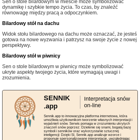
Sen o stole bilardowym w mieście może symbolizować
dynamikę i szybkie tempo życia. To czas, by znaleźć
równowagę między pracą a odpoczynkiem.
Bilardowy stół na dachu
Widok stołu bilardowego na dachu może oznaczać, że jesteś
gotowa na nowe wyzwania i patrzysz na swoje życie z nowej
perspektywy.
Bilardowy stół w piwnicy
Sen o stole bilardowym w piwnicy może symbolizować
ukryte aspekty twojego życia, które wymagają uwagi i
zrozumienia.
SENNIK
Interpretacja snów
.app
on-line
Sennik.app to innowacyjna platforma internetowa, która
umożliwia użytkownikom tworzenie własnych interpretacji i
wyjaśnień snów. Serwis pomaga w zrozumieniu ukrytych
znaczeń snów poprzez: Dzielenie się snami, bogatą bazę
symboli i senników oraz wykorzystanie sztucznej
inteligencji: Dzięki SI, Sennik.app analizuje wzorce i
proponuje spersonalizowane interpretacje, uwzględniając