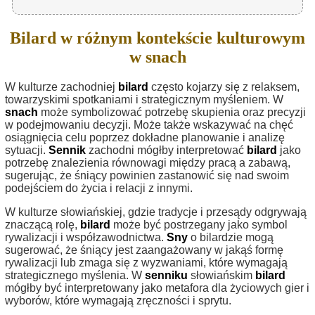
Bilard w różnym kontekście kulturowym
w snach
W kulturze zachodniej
bilard
często kojarzy się z relaksem,
towarzyskimi spotkaniami i strategicznym myśleniem. W
snach
może symbolizować potrzebę skupienia oraz precyzji
w podejmowaniu decyzji. Może także wskazywać na chęć
osiągnięcia celu poprzez dokładne planowanie i analizę
sytuacji.
Sennik
zachodni mógłby interpretować
bilard
jako
potrzebę znalezienia równowagi między pracą a zabawą,
sugerując, że śniący powinien zastanowić się nad swoim
podejściem do życia i relacji z innymi.
W kulturze słowiańskiej, gdzie tradycje i przesądy odgrywają
znaczącą rolę,
bilard
może być postrzegany jako symbol
rywalizacji i współzawodnictwa.
Sny
o bilardzie mogą
sugerować, że śniący jest zaangażowany w jakąś formę
rywalizacji lub zmaga się z wyzwaniami, które wymagają
strategicznego myślenia. W
senniku
słowiańskim
bilard
mógłby być interpretowany jako metafora dla życiowych gier i
wyborów, które wymagają zręczności i sprytu.