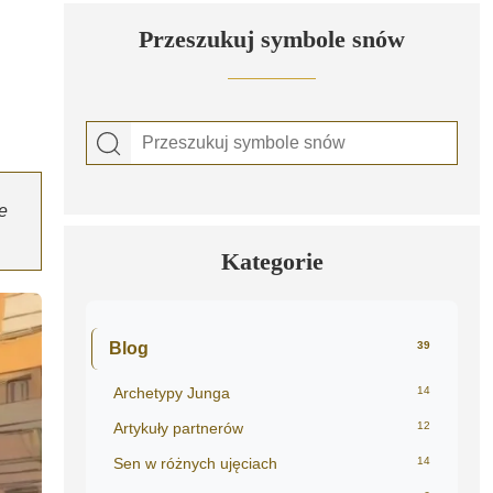
Przeszukuj symbole snów
e
Kategorie
Blog
39
Archetypy Junga
14
Artykuły partnerów
12
Sen w różnych ujęciach
14