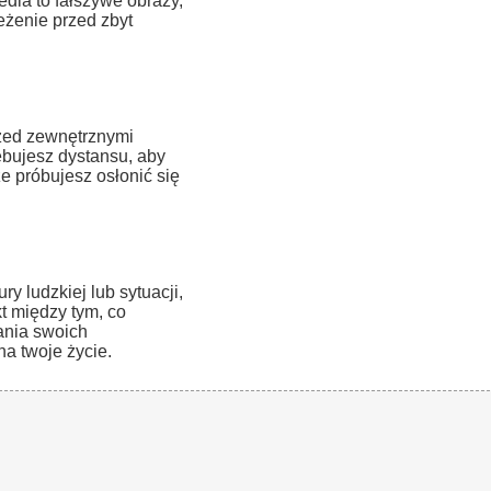
dla to fałszywe obrazy,
eżenie przed zbyt
zed zewnętrznymi
ebujesz dystansu, aby
że próbujesz osłonić się
 ludzkiej lub sytuacji,
kt między tym, co
ania swoich
a twoje życie.