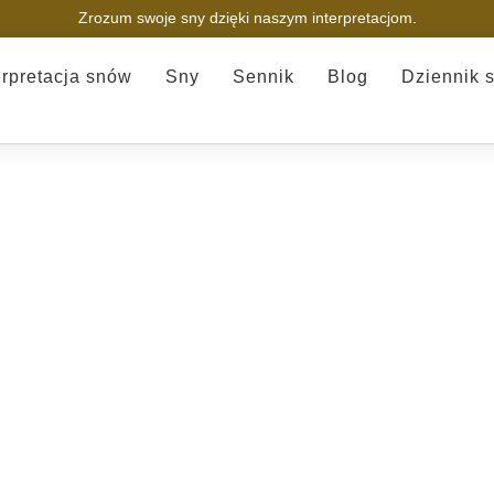
Zrozum swoje sny dzięki naszym interpretacjom.
erpretacja snów
Sny
Sennik
Blog
Dziennik 