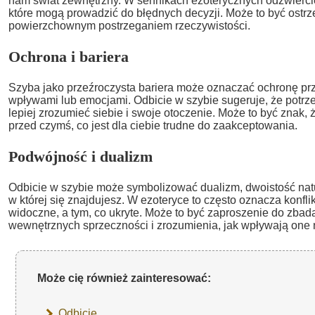
nam świat zewnętrzny. W sennikach ezoterycznych odzwiercie
które mogą prowadzić do błędnych decyzji. Może to być ostrz
powierzchownym postrzeganiem rzeczywistości.
Ochrona i bariera
Szyba jako przeźroczysta bariera może oznaczać ochronę pr
wpływami lub emocjami. Odbicie w szybie sugeruje, że potrz
lepiej zrozumieć siebie i swoje otoczenie. Może to być znak, 
przed czymś, co jest dla ciebie trudne do zaakceptowania.
Podwójność i dualizm
Odbicie w szybie może symbolizować dualizm, dwoistość natury
w której się znajdujesz. W ezoteryce to często oznacza konfli
widoczne, a tym, co ukryte. Może to być zaproszenie do zbad
wewnętrznych sprzeczności i zrozumienia, jak wpływają one n
Może cię również zainteresować:
Odbicie