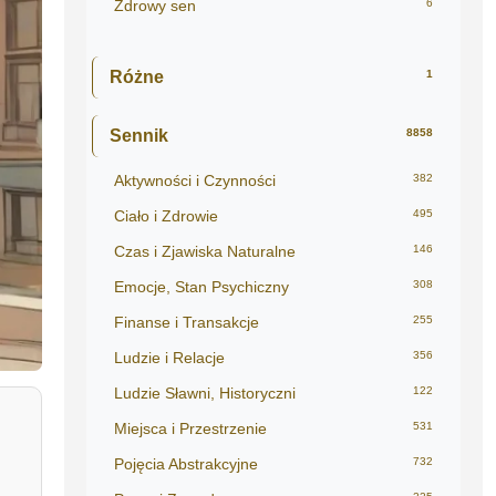
Zdrowy sen
6
Różne
1
Sennik
8858
Aktywności i Czynności
382
Ciało i Zdrowie
495
Czas i Zjawiska Naturalne
146
Emocje, Stan Psychiczny
308
Finanse i Transakcje
255
Ludzie i Relacje
356
Ludzie Sławni, Historyczni
122
Miejsca i Przestrzenie
531
Pojęcia Abstrakcyjne
732