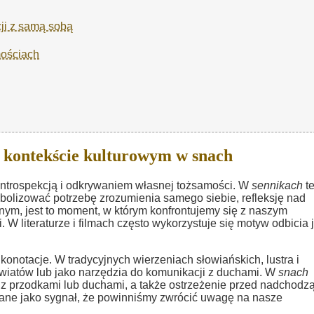
cji z samą sobą
mościach
 kontekście kulturowym w snach
 introspekcją i odkrywaniem własnej tożsamości. W
sennikach
t
olizować potrzebę zrozumienia samego siebie, refleksję nad
nym, jest to moment, w którym konfrontujemy się z naszym
. W literaturze i filmach często wykorzystuje się motyw odbicia 
onotacje. W tradycyjnych wierzeniach słowiańskich, lustra i
światów lub jako narzędzia do komunikacji z duchami. W
snach
 z przodkami lub duchami, a także ostrzeżenie przed nadchodz
wane jako sygnał, że powinniśmy zwrócić uwagę na nasze