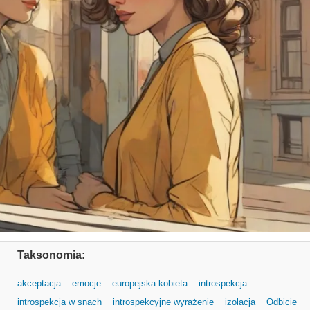
Taksonomia:
akceptacja
emocje
europejska kobieta
introspekcja
introspekcja w snach
introspekcyjne wyrażenie
izolacja
Odbicie