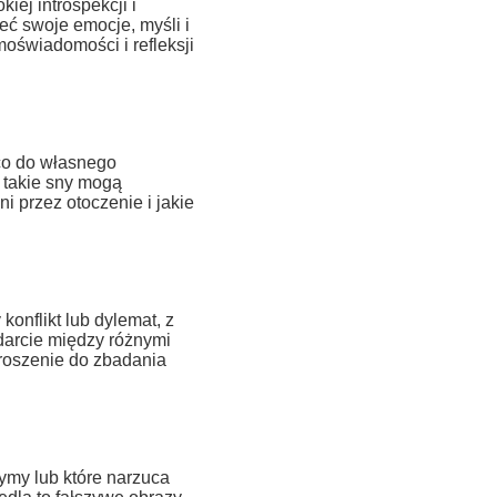
ej introspekcji i
ć swoje emocje, myśli i
moświadomości i refleksji
co do własnego
 takie sny mogą
 przez otoczenie i jakie
nflikt lub dylemat, z
darcie między różnymi
roszenie do zbadania
ymy lub które narzuca