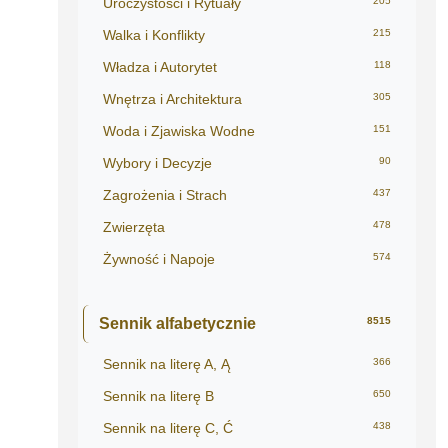
Uroczystości i Rytuały
205
Walka i Konflikty
215
Władza i Autorytet
118
Wnętrza i Architektura
305
Woda i Zjawiska Wodne
151
Wybory i Decyzje
90
Zagrożenia i Strach
437
Zwierzęta
478
Żywność i Napoje
574
Sennik alfabetycznie
8515
Sennik na literę A, Ą
366
Sennik na literę B
650
Sennik na literę C, Ć
438