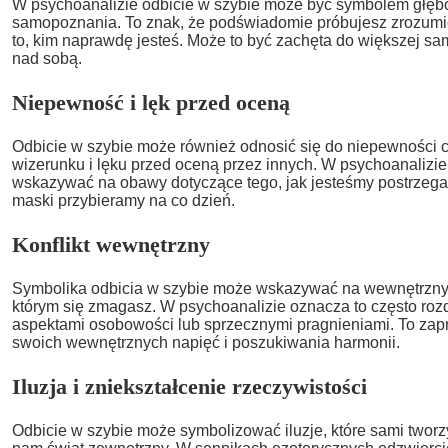
W psychoanalizie odbicie w szybie może być symbolem głęboki
samopoznania. To znak, że podświadomie próbujesz zrozumie
to, kim naprawdę jesteś. Może to być zachęta do większej sa
nad sobą.
Niepewność i lęk przed oceną
Odbicie w szybie może również odnosić się do niepewności 
wizerunku i lęku przed oceną przez innych. W psychoanalizie
wskazywać na obawy dotyczące tego, jak jesteśmy postrzegani
maski przybieramy na co dzień.
Konflikt wewnętrzny
Symbolika odbicia w szybie może wskazywać na wewnętrzny ko
którym się zmagasz. W psychoanalizie oznacza to często roz
aspektami osobowości lub sprzecznymi pragnieniami. To zap
swoich wewnętrznych napięć i poszukiwania harmonii.
Iluzja i zniekształcenie rzeczywistości
Odbicie w szybie może symbolizować iluzje, które sami tworz