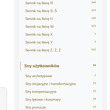
Sennik na literę R
346
Sennik na literę S, Ś
415
Sennik na literę U
195
Sennik na literę W
523
Sennik na literę X
1
Sennik na literę Y
2
Sennik na literę Z, Ź, Ż
542
Sny użytkowników
60
Sny archetypowe
2
Sny inicjacyjne i transformacyjne
10
Sny kompensacyjne
10
Sny lękowe i koszmary
39
Sny prorocze
10