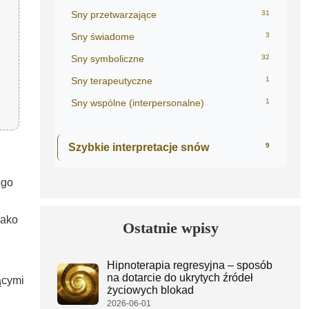
Sny przetwarzające
31
Sny świadome
3
Sny symboliczne
32
Sny terapeutyczne
1
Sny wspólne (interpersonalne)
1
Szybkie interpretacje snów
9
ego
jako
Ostatnie wpisy
Hipnoterapia regresyjna – sposób
na dotarcie do ukrytych źródeł
ącymi
życiowych blokad
2026-06-01