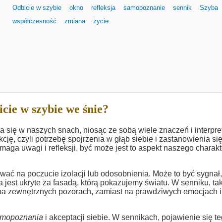
Odbicie w szybie
okno
refleksja
samopoznanie
sennik
Szyba
współczesność
zmiana
życie
cie w szybie we śnie?
a się w naszych snach, niosąc ze sobą wiele znaczeń i interpret
ę, czyli potrzebę spojrzenia w głąb siebie i zastanowienia si
ga uwagi i refleksji, być może jest to aspekt naszego charakt
ć na poczucie izolacji lub odosobnienia. Może to być sygnał,
 jest ukryte za fasadą, którą pokazujemy światu. W senniku, ta
 na zewnętrznych pozorach, zamiast na prawdziwych emocjach i
mopoznania
i akceptacji siebie. W sennikach, pojawienie się t