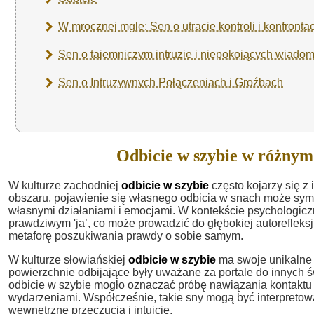
W mrocznej mgle: Sen o utracie kontroli i konfronta
Sen o tajemniczym intruzie i niepokojących wiado
Sen o Intruzywnych Połączeniach i Groźbach
Odbicie w szybie w różnym
W kulturze zachodniej
odbicie w szybie
często kojarzy się z
obszaru, pojawienie się własnego odbicia w snach może symb
własnymi działaniami i emocjami. W kontekście psychologicz
prawdziwym 'ja’, co może prowadzić do głębokiej autorefleksji
metaforę poszukiwania prawdy o sobie samym.
W kulturze słowiańskiej
odbicie w szybie
ma swoje unikalne k
powierzchnie odbijające były uważane za portale do innych 
odbicie w szybie mogło oznaczać próbę nawiązania kontaktu
wydarzeniami. Współcześnie, takie sny mogą być interpreto
wewnętrzne przeczucia i intuicję.