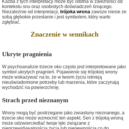
Każda z tych interpretacji może być istotna w zależności od
kontekstu snu oraz osobistych doświadczeń śniącego.
Niezależnie od interpretacji,
trójoka wrona
zawsze niesie ze
sobą głębokie przesłanie i jest symbolem, który warto
zgłębiać.
Znaczenie w sennikach
Ukryte pragnienia
W psychoanalizie trzecie oko często jest interpretowane jako
symbol ukrytych pragnień. Pojawienie się trójokiej wrony
może wskazywać na to, że w twoim życiu istnieją
nieuświadomione potrzeby lub marzenia, które zaczynają
wychodzić na powierzchnię.
Strach przed nieznanym
Wrony mogą być postrzegane jako zwiastuny nieznanego, a
trzecie oko może wzmocnić ten aspekt. Sen z trójoką wroną
może odzwierciedlać twoje lęki związane z
nieprzewidywalnością życia lub niepewnością co do