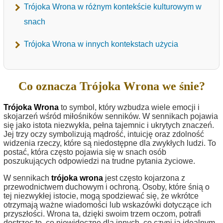
Trójoka Wrona w różnym kontekście kulturowym w
snach
Trójoka Wrona w innych kontekstach użycia
Co oznacza Trójoka Wrona we śnie?
Trójoka Wrona
to symbol, który wzbudza wiele emocji i
skojarzeń wśród miłośników senników. W sennikach pojawia
się jako istota niezwykła, pełna tajemnic i ukrytych znaczeń.
Jej trzy oczy symbolizują mądrość, intuicję oraz zdolność
widzenia rzeczy, które są niedostępne dla zwykłych ludzi. To
postać, która często pojawia się w snach osób
poszukujących odpowiedzi na trudne pytania życiowe.
W sennikach
trójoka wrona
jest często kojarzona z
przewodnictwem duchowym i ochroną. Osoby, które śnią o
tej niezwykłej istocie, mogą spodziewać się, że wkrótce
otrzymają ważne wiadomości lub wskazówki dotyczące ich
przyszłości. Wrona ta, dzięki swoim trzem oczom, potrafi
dostrzec to, co niewidoczne dla innych, co czyni ją idealnym