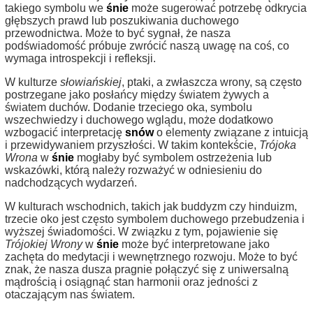
takiego symbolu we
śnie
może sugerować potrzebę odkrycia
głębszych prawd lub poszukiwania duchowego
przewodnictwa. Może to być sygnał, że nasza
podświadomość próbuje zwrócić naszą uwagę na coś, co
wymaga introspekcji i refleksji.
W kulturze
słowiańskiej
, ptaki, a zwłaszcza wrony, są często
postrzegane jako posłańcy między światem żywych a
światem duchów. Dodanie trzeciego oka, symbolu
wszechwiedzy i duchowego wglądu, może dodatkowo
wzbogacić interpretację
snów
o elementy związane z intuicją
i przewidywaniem przyszłości. W takim kontekście,
Trójoka
Wrona
w
śnie
mogłaby być symbolem ostrzeżenia lub
wskazówki, którą należy rozważyć w odniesieniu do
nadchodzących wydarzeń.
W kulturach wschodnich, takich jak buddyzm czy hinduizm,
trzecie oko jest często symbolem duchowego przebudzenia i
wyższej świadomości. W związku z tym, pojawienie się
Trójokiej Wrony
w
śnie
może być interpretowane jako
zachęta do medytacji i wewnętrznego rozwoju. Może to być
znak, że nasza dusza pragnie połączyć się z uniwersalną
mądrością i osiągnąć stan harmonii oraz jedności z
otaczającym nas światem.