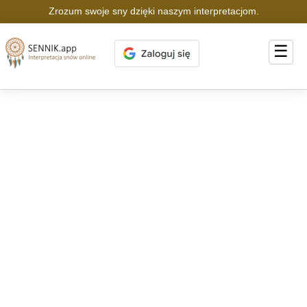
Zrozum swoje sny dzięki naszym interpretacjom.
☰