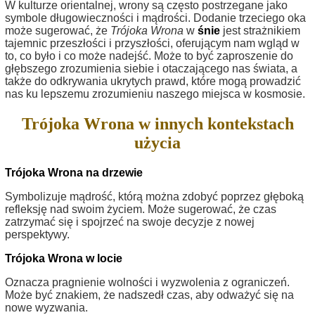
W kulturze orientalnej, wrony są często postrzegane jako
symbole długowieczności i mądrości. Dodanie trzeciego oka
może sugerować, że
Trójoka Wrona
w
śnie
jest strażnikiem
tajemnic przeszłości i przyszłości, oferującym nam wgląd w
to, co było i co może nadejść. Może to być zaproszenie do
głębszego zrozumienia siebie i otaczającego nas świata, a
także do odkrywania ukrytych prawd, które mogą prowadzić
nas ku lepszemu zrozumieniu naszego miejsca w kosmosie.
Trójoka Wrona w innych kontekstach
użycia
Trójoka Wrona na drzewie
Symbolizuje mądrość, którą można zdobyć poprzez głęboką
refleksję nad swoim życiem. Może sugerować, że czas
zatrzymać się i spojrzeć na swoje decyzje z nowej
perspektywy.
Trójoka Wrona w locie
Oznacza pragnienie wolności i wyzwolenia z ograniczeń.
Może być znakiem, że nadszedł czas, aby odważyć się na
nowe wyzwania.