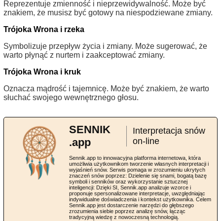
Reprezentuje zmienność i nieprzewidywalność. Może być
znakiem, że musisz być gotowy na niespodziewane zmiany.
Trójoka Wrona i rzeka
Symbolizuje przepływ życia i zmiany. Może sugerować, że
warto płynąć z nurtem i zaakceptować zmiany.
Trójoka Wrona i kruk
Oznacza mądrość i tajemnicę. Może być znakiem, że warto
słuchać swojego wewnętrznego głosu.
SENNIK
Interpretacja snów
.app
on-line
Sennik.app to innowacyjna platforma internetowa, która
umożliwia użytkownikom tworzenie własnych interpretacji i
wyjaśnień snów. Serwis pomaga w zrozumieniu ukrytych
znaczeń snów poprzez: Dzielenie się snami, bogatą bazę
symboli i senników oraz wykorzystanie sztucznej
inteligencji: Dzięki SI, Sennik.app analizuje wzorce i
proponuje spersonalizowane interpretacje, uwzględniając
indywidualne doświadczenia i kontekst użytkownika. Celem
Sennik.app jest dostarczenie narzędzi do głębszego
zrozumienia siebie poprzez analizę snów, łącząc
tradycyjną wiedzę z nowoczesną technologią.